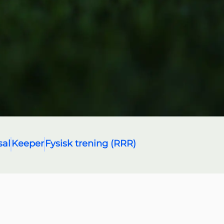
elsetype
sal
Keeper
Fysisk trening (RRR)
øvelser, økter eller planer.