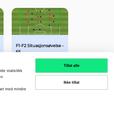
F1-F2 Situasjonsøvelse -
65
Øvelse
13-19 år
Tillat alle
de statistikk
en
Ikke tillat
nhet med mindre