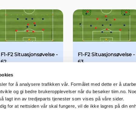
F1-F2 Situasjonsøvelse -
F1-F2 Situasjonsøvelse -
62
63
Øvelse
13-19 år
Øvelse
13-19 år
ookies
er for å analysere trafikken vår. Formålet med dette er å utarbei
utvikle og gi bedre brukeropplevelser når du besøker tiim.no. No
å lagt inn av tredjeparts tjenester som vises på våre sider.
g for at nettsiden vår skal fungere, vil de ikke lagres på din e