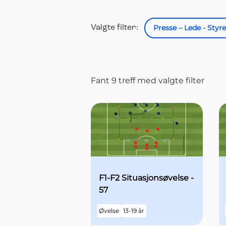
Presse – Lede - Styre
Valgte filter:
Fant
9 treff
med
valgte
filter
Alle økter og øvelser
F1-F2 Situasjonsøvelse -
57
Øvelse
13-19 år