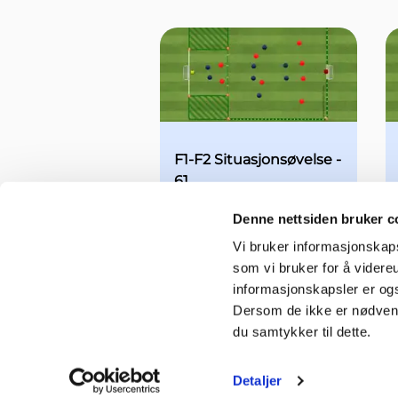
F1-F2 Situasjonsøvelse -
61
Øvelse
13-19 år
Denne nettsiden bruker c
Vi bruker informasjonskapsl
som vi bruker for å videre
informasjonskapsler er ogs
Dersom de ikke er nødvendi
du samtykker til dette.
Detaljer