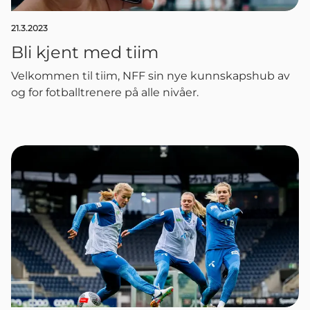
21.3.2023
Bli kjent med tiim
Velkommen til tiim, NFF sin nye kunnskapshub av
og for fotballtrenere på alle nivåer.