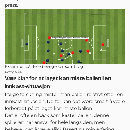
press.
Eksempel på flere bevegelser samtidig.
Foto:
NFF
Vær
klar
for at laget kan miste ballen i en
innkast-situasjon
I følge forskning mister man ballen relativt ofte i en
innkast-situasjon. Derfor kan det være smart å være
forberedt på at laget kan miste ballen.
Det er ofte en back som kaster ballen, denne
spilleren har ansvar for hele langsiden, men
behøver det å være slik? Basert på min erfaring