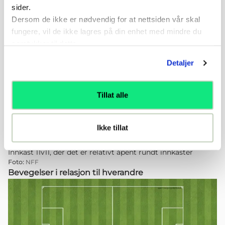
sider.
Dersom de ikke er nødvendig for at nettsiden vår skal
fungere, vil de ikke lagres på din enhet med mindre du
Innkast 11v11, der det er relativt trangt rundt innkaster
Foto:
NFF
samtykker til dette.
Detaljer
Tillat alle
Ikke tillat
Innkast 11v11, der det er relativt åpent rundt innkaster
Foto:
NFF
Bevegelser i relasjon til hverandre