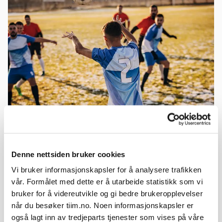
To medspillere til innkaster er svært nærme.
Foto:
iStock/South_agency
Denne nettsiden bruker cookies
Vi bruker informasjonskapsler for å analysere trafikken
vår. Formålet med dette er å utarbeide statistikk som vi
bruker for å videreutvikle og gi bedre brukeropplevelser
når du besøker tiim.no. Noen informasjonskapsler er
også lagt inn av tredjeparts tjenester som vises på våre