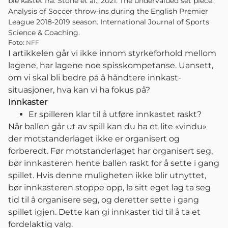
ble kastet fra. Stone et al., 2021. The undervalued set piece:
Analysis of Soccer throw-ins during the English Premier
League 2018-2019 season. International Journal of Sports
Science & Coaching.
Foto:
NFF
I artikkelen går vi ikke innom styrkeforhold mellom
lagene, har lagene noe spisskompetanse. Uansett,
om vi skal bli bedre på å håndtere innkast-
situasjoner, hva kan vi ha fokus på?
Innkaster
Er spilleren klar til å utføre innkastet raskt?
Når ballen går ut av spill kan du ha et lite «vindu»
der motstanderlaget ikke er organisert og
forberedt. Før motstanderlaget har organisert seg,
bør innkasteren hente ballen raskt for å sette i gang
spillet. Hvis denne muligheten ikke blir utnyttet,
bør innkasteren stoppe opp, la sitt eget lag ta seg
tid til å organisere seg, og deretter sette i gang
spillet igjen. Dette kan gi innkaster tid til å ta et
fordelaktig valg.