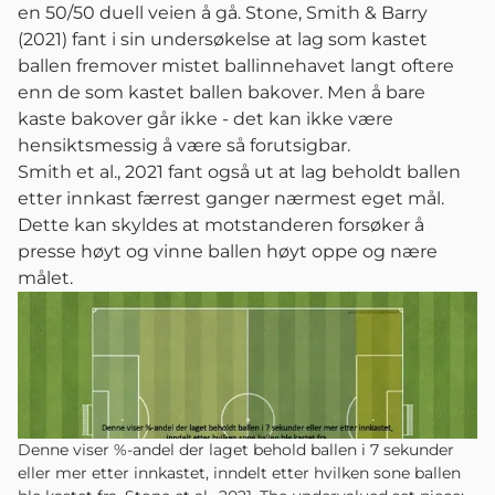
en 50/50 duell veien å gå. Stone, Smith & Barry
(2021) fant i sin undersøkelse at lag som kastet
ballen fremover mistet ballinnehavet langt oftere
enn de som kastet ballen bakover. Men å bare
kaste bakover går ikke - det kan ikke være
hensiktsmessig å være så forutsigbar.
Smith et al., 2021 fant også ut at lag beholdt ballen
etter innkast færrest ganger nærmest eget mål.
Dette kan skyldes at motstanderen forsøker å
presse høyt og vinne ballen høyt oppe og nære
målet.
Denne viser %-andel der laget behold ballen i 7 sekunder
eller mer etter innkastet, inndelt etter hvilken sone ballen