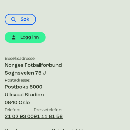
Søk
Logg inn
Besøksadresse:
Kontaktinformasjon
Norges Fotballforbund
Sognsveien 75 J
Postadresse:
Postboks 5000
Ullevaal Stadion
0840
Oslo
Telefon:
Pressetelefon:
21 02 93 00
91 11 61 56