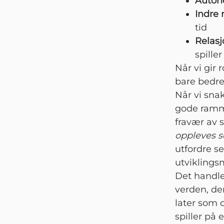
Auton
Indre 
tid
Relasj
spiller
Når vi gir 
bare bedre
Når vi snak
gode ramme
fravær av s
oppleves 
utfordre se
utviklings
Det handle
verden, de
later som 
spiller på 