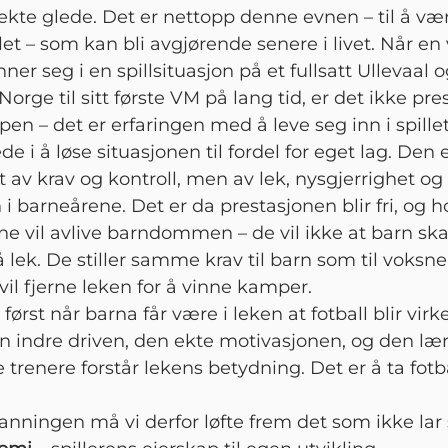
kte glede. Det er nettopp denne evnen – til å være 
llet – som kan bli avgjørende senere i livet. Når e
inner seg i en spillsituasjon på et fullsatt Ullevaal 
 Norge til sitt første VM på lang tid, er det ikke pr
pen – det er erfaringen med å leve seg inn i spille
ede i å løse situasjonen til fordel for eget lag. Den
 av krav og kontroll, men av lek, nysgjerrighet og
i barneårene. Det er da prestasjonen blir fri, og ho
e vil avlive barndommen – de vil ikke at barn ska
å lek. De stiller samme krav til barn som til voksne
 vil fjerne leken for å vinne kamper.
først når barna får være i leken at fotball blir virk
n indre driven, den ekte motivasjonen, og den l
 trenere forstår lekens betydning. Det er å ta fotb
danningen må vi derfor løfte frem det som ikke lar