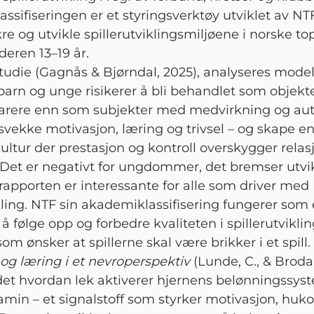
sifiseringen er et styringsverktøy utviklet av NTF
kre og utvikle spillerutviklingsmiljøene i norske t
lderen 13–19 år.
studie (Gagnås & Bjørndal, 2025), analyseres model
barn og unge risikerer å bli behandlet som objekte
narere enn som subjekter med medvirkning og au
svekke motivasjon, læring og trivsel – og skape e
kultur der prestasjon og kontroll overskygger relas
. Det er negativt for ungdommer, det bremser utvik
rapporten er interessante for alle som driver med
ikling. NTF sin akademiklassifisering fungerer som
 å følge opp og forbedre kvaliteten i spillerutvikli
om ønsker at spillerne skal være brikker i et spill.
og læring i et nevroperspektiv
(Lunde, C., & Brodal
det hvordan lek aktiverer hjernens belønningssys
pamin – et signalstoff som styrker motivasjon, hu