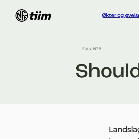
Økter og øvels
Foto: NTB
Should
Landslag