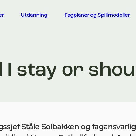
er
Utdanning
Fagplaner og Spillmodeller
 I stay or shoul
ssjef Ståle Solbakken og fagansvarlig