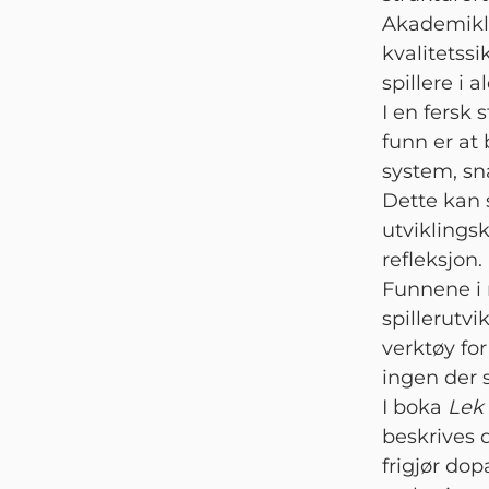
Akademiklas
kvalitetssi
spillere i a
I en fersk 
funn er at 
system, s
Dette kan 
utviklings
refleksjon
Funnene i 
spillerutv
verktøy for
ingen der s
I boka
Lek 
beskrives 
frigjør do