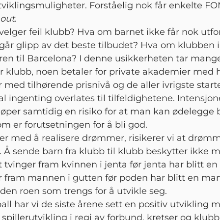
tviklingsmuligheter. Forståelig nok får enkelte F
 out
.
velger feil klubb? Hva om barnet ikke får nok utfo
går glipp av det beste tilbudet? Hva om klubben 
iren til Barcelona? I denne usikkerheten tar mang
r klubb, noen betaler for private akademier med 
 med tilhørende prisnivå og de aller ivrigste star
al ingenting overlates til tilfeldighetene. Intensjo
per samtidig en risiko for at man kan ødelegge 
om er forutsetningen for å bli god.
ter med å realisere drømmer, risikerer vi at drøm
t. Å sende barn fra klubb til klubb beskytter ikke 
 tvinger fram kvinnen i jenta før jenta har blitt en
r fram mannen i gutten før poden har blitt en ma
 den roen som trengs for å utvikle seg.
ball har vi de siste årene sett en positiv utvikling
 spillerutvikling i regi av forbund, kretser og klubb