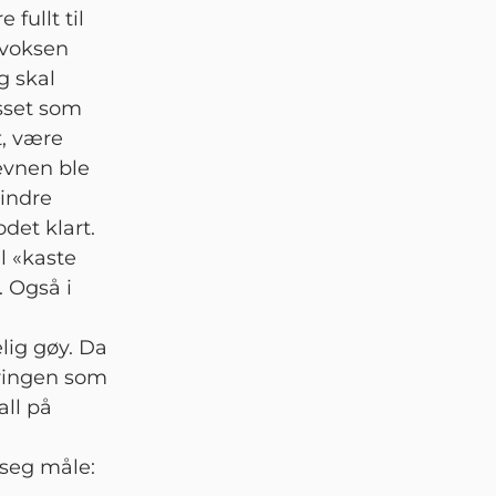
fullt til
n voksen
og skal
esset som
t, være
 evnen ble
 indre
det klart.
l «kaste
. Også i
elig gøy. Da
æringen som
all på
 seg måle: