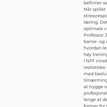
befinner s
Når spillet
stressresp
læring. Det
optimale vi
Professor 
barne- og 
hvordan lek
høy trenin
I NFF inne
realistisk
med beslut
tilnærmin
at trygge 
profesjonel
lenge at d
former for 