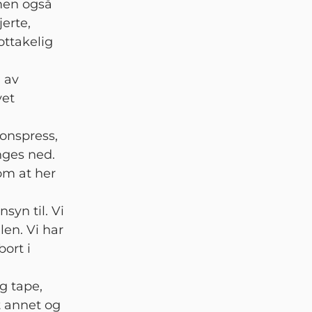
men også
erte,
ottakelig
n av
vet
jonspress,
nges ned.
 om at her
syn til. Vi
len. Vi har
ort i
og tape,
t annet og