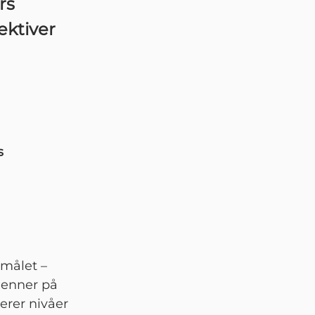
rs
ektiver
s
smålet –
kjenner på
erer nivåer