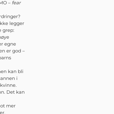
OMO –
fear
rdringer?
ikke legger
e grep:
høye
ter egne
nen er god –
barns
men kan bli
mannen i
 kvinne.
nn. Det kan
 mot mer
er.