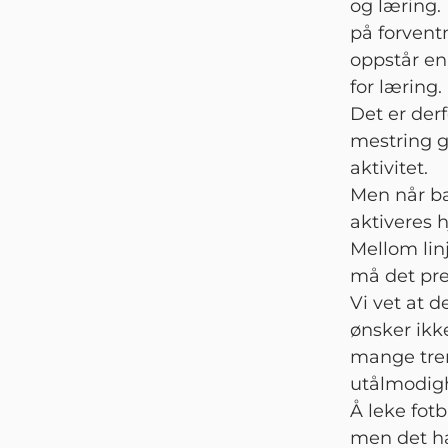
og læring.
på forvent
oppstår en
for læring.
Det er derf
mestring g
aktivitet.
Men når bar
aktiveres 
Mellom linj
må det pre
Vi vet at d
ønsker ikke
mange tren
utålmodigh
Å leke fotb
men det ha