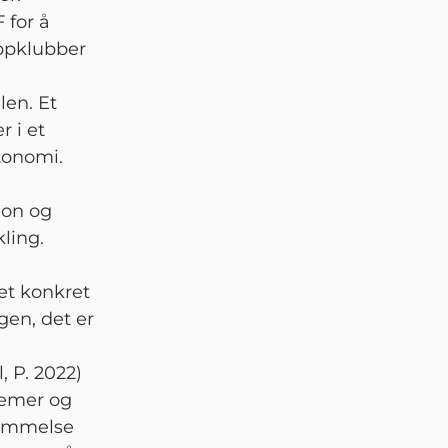
 for å
oppklubber
len. Et
r i et
tonomi.
n
jon og
ling.
 et konkret
ngen, det er
, P. 2022)
temer og
kommelse