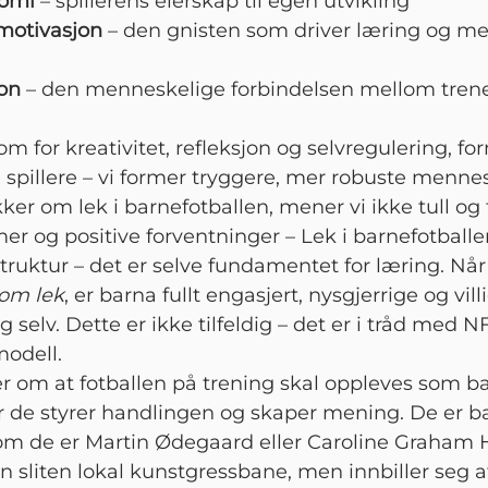
omi
– spillerens eierskap til egen utvikling
motivasjon
– den gnisten som driver læring og me
on
– den menneskelige forbindelsen mellom tren
rom for kreativitet, refleksjon og selvregulering, fo
 spillere – vi former tryggere, mer robuste menne
ker om lek i barnefotballen, mener vi ikke tull og
r og positive forventninger – Lek i barnefotballen
truktur – det er selve fundamentet for læring. Når 
som lek
, er barna fullt engasjert, nysgjerrige og villi
g selv. Dette er ikke tilfeldig – det er i tråd med N
modell.
r om at fotballen på trening skal oppleves som b
r de styrer handlingen og skaper mening. De er b
om de er Martin Ødegaard eller Caroline Graham 
en sliten lokal kunstgressbane, men innbiller seg a