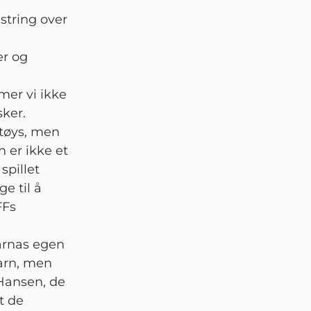
string over
er og
rmer vi ikke
sker.
 tøys, men
 er ikke et
spillet
ge til å
FFs
arnas egen
arn, men
Hansen, de
t de