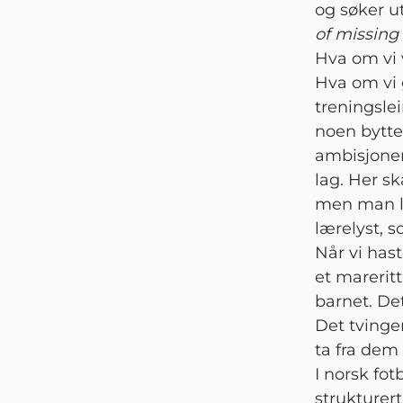
og søker u
of missing
Hva om vi 
Hva om vi 
treningsle
noen bytte
ambisjoner
lag. Her sk
men man lø
lærelyst, s
Når vi has
et marerit
barnet. Det
Det tvinge
ta fra dem
I norsk fot
strukturert