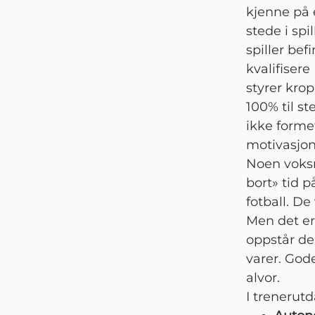
kjenne på e
stede i spi
spiller bef
kvalifisere
styrer krop
100% til st
ikke formet
motivasjon 
Noen voksn
bort» tid p
fotball. De
Men det er 
oppstår de
varer. Gode
alvor.
I trenerut