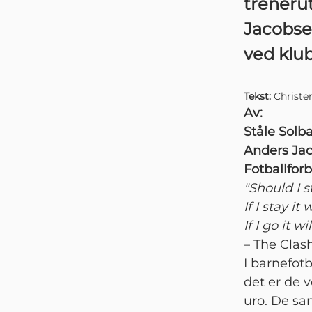
trenerut
Jacobsen
ved klub
Tekst:
Christe
Av:
Ståle Solb
Anders Jac
Fotballfor
"Should I s
If I stay it 
If I go it w
– The Clas
I barnefotb
det er de v
uro. De sa