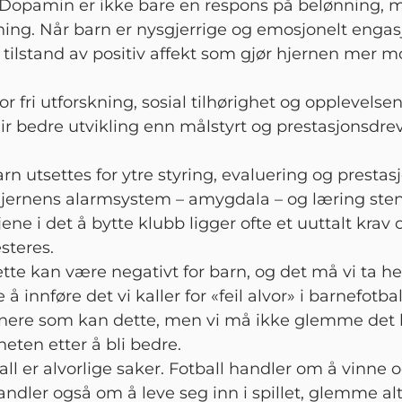
 Dopamin er ikke bare en respons på belønning, 
ning. Når barn er nysgjerrige og emosjonelt engasj
 tilstand av positiv affekt som gjør hjernen mer m
or fri utforskning, sosial tilhørighet og opplevelse
ir bedre utvikling enn målstyrt og prestasjonsdre
n utsettes for ytre styring, evaluering og prestas
hjernens alarmsystem – amygdala – og læring ste
ene i det å bytte klubb ligger ofte et uuttalt krav
steres.
ette kan være negativt for barn, og det må vi ta hen
 å innføre det vi kaller for «feil alvor» i barnefotbal
ere som kan dette, men vi må ikke glemme det b
eten etter å bli bedre.
all er alvorlige saker. Fotball handler om å vinne 
ndler også om å leve seg inn i spillet, glemme al