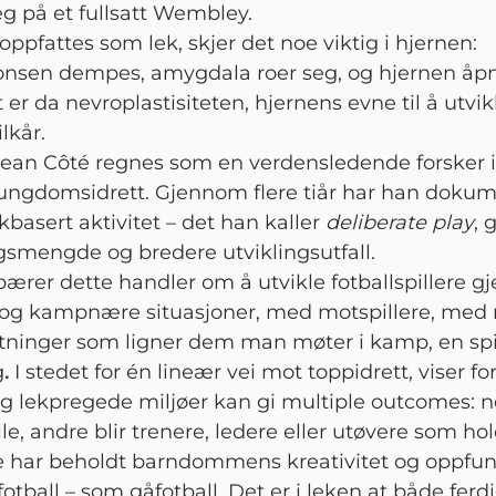
eg på et fullsatt Wembley.
 oppfattes som lek, skjer det noe viktig i hjernen:
onsen dempes, amygdala roer seg, og hjernen åpn
 er da nevroplastisiteten, hjernens evne til å utvikl
lkår.
Jean Côté regnes som en verdensledende forsker 
ungdomsidrett. Gjennom flere tiår har han dokum
basert aktivitet – det han kaller
deliberate play
, 
gsmengde og bredere utviklingsutfall.
bærer dette handler om å utvikle fotballspillere 
e og kampnære situasjoner, med motspillere, med 
ninger som ligner dem man møter i kamp, en spil
g
.
I stedet for én lineær vei mot toppidrett, viser f
og lekpregede miljøer kan gi multiple outcomes: n
le, andre blir trenere, ledere eller utøvere som ho
e har beholdt barndommens kreativitet og oppfu
fotball – som gåfotball. Det er i leken at både fer