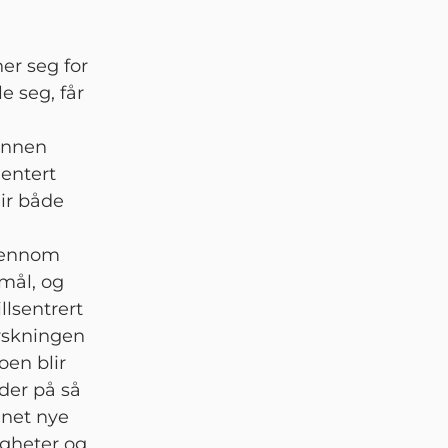
er seg for
e seg, får
innen
entert
gir både
gjennom
mål, og
lsentrert
orskningen
oen blir
lder på så
nnet nye
digheter og