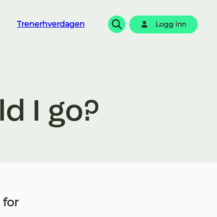
Trenerhverdagen
Logg inn
Søk
d I go?
 for