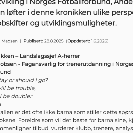
vikling i Norges Fotballforbund, Ande
 løfter i denne kronikken ulike persp
bskifter og utviklingsmuligheter.
r Madsen
|
Publisert:
28.8.2025
(
Oppdatert:
1.6.2026
)
akken – Landslagssjef A-herrer
obsen - Fagansvarlig for trenerutdanning i Norge
bund
tay or should I go?
will be trouble,
ill be double."
h
allen er det ofte ikke barna som stiller dette spør
oksne. Foreldre som vil det beste for barna sine, 
mmenligner tilbud, vurderer klubb, trenere, analys