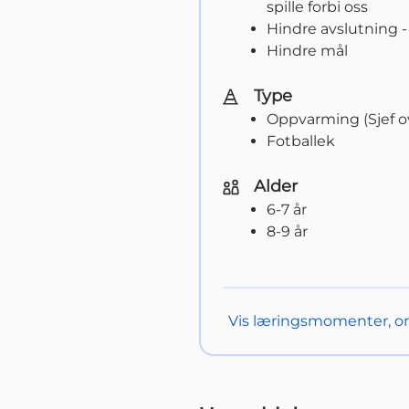
spille forbi oss
Hindre avslutning -
Hindre mål
Type
Oppvarming (Sjef ov
Fotballek
Alder
6-7 år
8-9 år
Vis
læringsmomenter, org