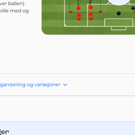
er ballen)
pille med og 
anisering og variasjoner
ger