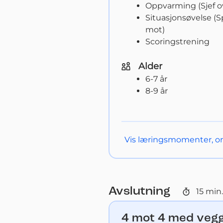
Oppvarming (Sjef ov
Situasjonsøvelse (S
mot)
Scoringstrening
Alder
6-7 år
8-9 år
Vis
læringsmomenter, org
Avslutning
15
min.
4 mot 4 med veg