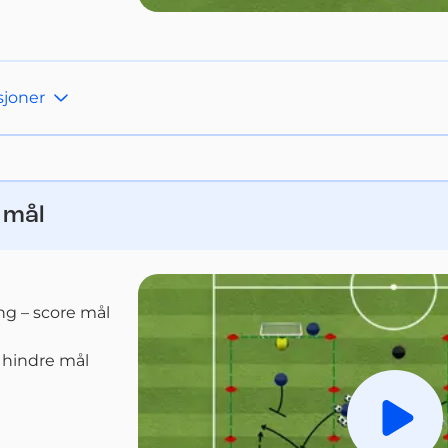
sjoner
 mål
ng – score mål
 hindre mål
Spill a