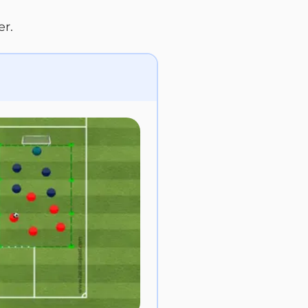
er.
v