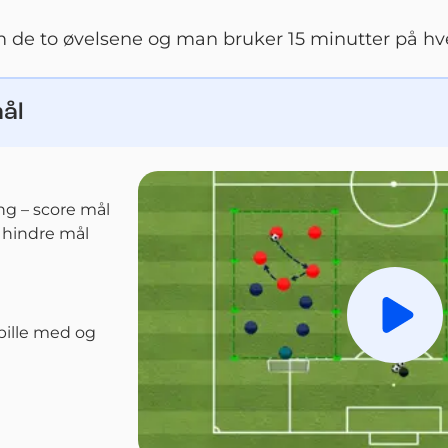
m de to øvelsene og man bruker 15 minutter på hv
ål
ng – score mål
 hindre mål
Spill a
pille med og 