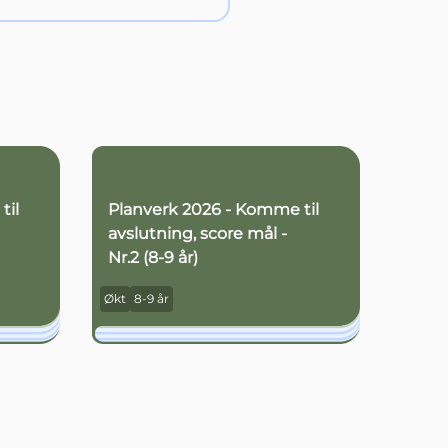
til
Planverk 2026 - Komme til
avslutning, score mål -
Nr.2 (8-9 år)
Økt
8-9 år