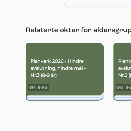
Relaterte økter for aldersgru
Planverk 2026 - Hindre
Planv
avslutning, hindre mål -
avslu
Nr.3 (8-9 år)
Nr.2 (
Økt
8-9 år
Økt
8-9