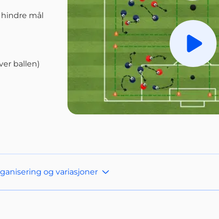
 hindre mål
Spill a
er ballen)
anisering og variasjoner