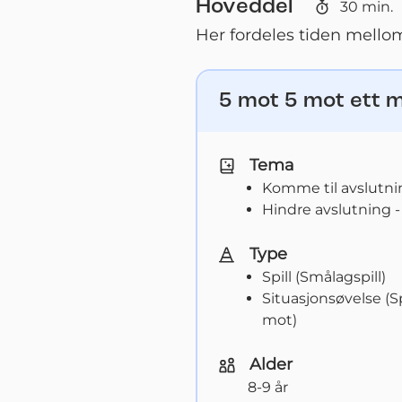
Hoveddel
30
min.
Her fordeles tiden mello
5 mot 5 mot ett m
Tema
Komme til avslutni
Hindre avslutning -
Type
Spill (Smålagspill)
Situasjonsøvelse (S
mot)
Alder
8-9 år