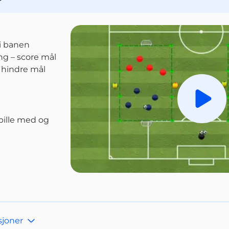
 i banen
ng – score mål
 hindre mål
Spill a
pille med og 
sjoner