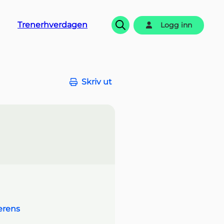
Trenerhverdagen
Logg inn
Søk
Skriv ut
erens