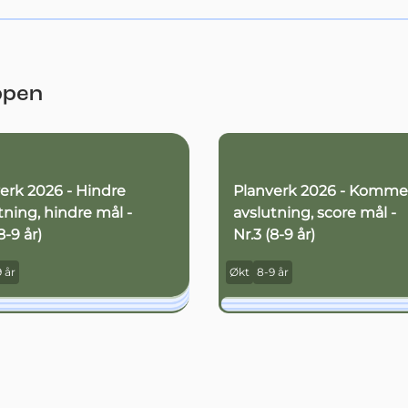
ppen
erk 2026 - Hindre
Planverk 2026 - Komme 
tning, hindre mål -
avslutning, score mål -
8-9 år)
Nr.3 (8-9 år)
 år
Økt
8-9 år