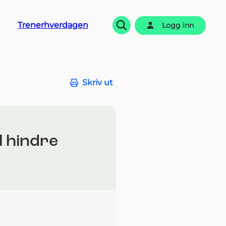
Trenerhverdagen
Logg inn
Søk
Skriv ut
il hindre