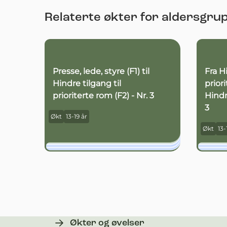
Relaterte økter for aldersgru
Presse, lede, styre (F1) til
Fra H
Hindre tilgang til
priori
prioriterte rom (F2) - Nr. 3
Hindr
3
Økt
13-19 år
Økt
13-
Økter og øvelser