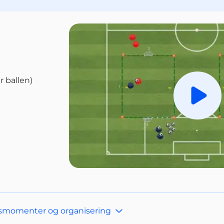
 ballen)
Spill a
gsmomenter og organisering