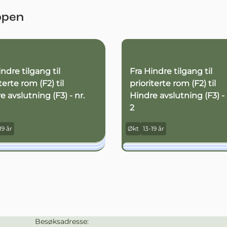
ppen
indre tilgang til
Fra Hindre tilgang til
terte rom (F2) til
prioriterte rom (F2) til
e avslutning (F3) - nr.
Hindre avslutning (F3) - 
2
19 år
Økt
13-19 år
Besøksadresse:
Kontaktinformasjon