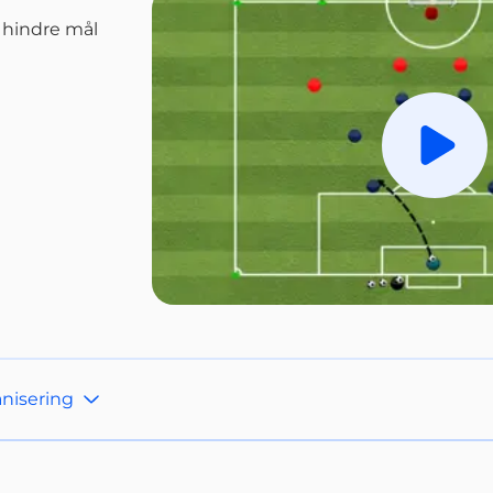
 hindre mål
Spill a
nisering