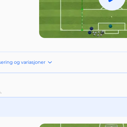
Spill a
ering og variasjoner
.