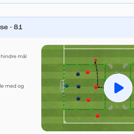
se - 81
 hindre mål
lle med og 
Spill a