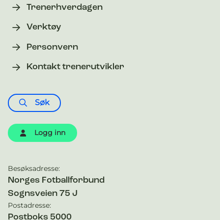
Trenerhverdagen
Verktøy
Personvern
Kontakt trenerutvikler
Søk
Logg inn
Besøksadresse:
Kontaktinformasjon
Norges Fotballforbund
Sognsveien 75 J
Postadresse:
Postboks 5000