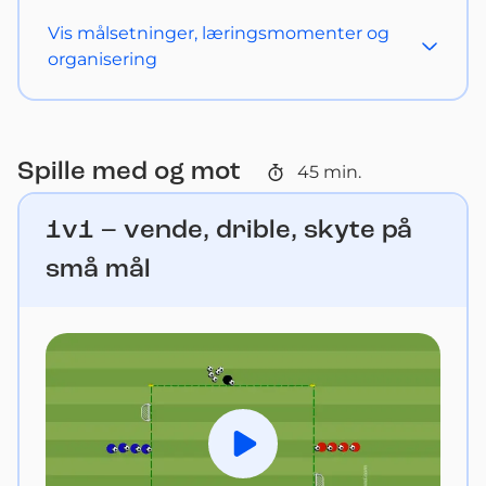
Vis
målsetninger, læringsmomenter og
organisering
Spille med og mot
45
min.
1v1 – vende, drible, skyte på
små mål
Spill av