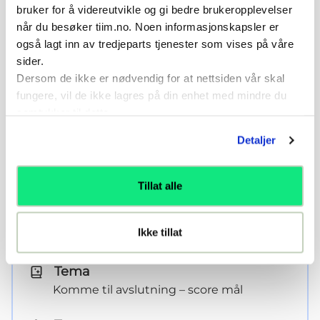
bruker for å videreutvikle og gi bedre brukeropplevelser
når du besøker tiim.no. Noen informasjonskapsler er
1v1 vende, drible, skyte med
også lagt inn av tredjeparts tjenester som vises på våre
store mål og keeper
sider.
Dersom de ikke er nødvendig for at nettsiden vår skal
fungere, vil de ikke lagres på din enhet med mindre du
samtykker til dette.
Detaljer
Spill av
Tillat alle
Ikke tillat
Tema
Komme til avslutning – score mål