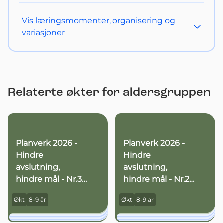
Vis
læringsmomenter, organisering og
variasjoner
Relaterte økter for aldersgruppen
Planverk 2026 -
Planverk 2026 -
Hindre
Hindre
avslutning,
avslutning,
hindre mål - Nr.3
hindre mål - Nr.2
(8-9 år)
(8-9 år)
Økt
8-9 år
Økt
8-9 år