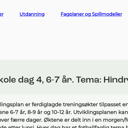
er
Utdanning
Fagplaner og Spillmodeller
kole dag 4, 6-7 år. Tema: Hind
lingsplan er ferdiglagde treningsøkter tilpasset en
ne 6-7 år, 8-9 år og 10-12 år. Utviklingsplanen kan
 over færre dager. Øktene er delt inn i en morgen/
ende etter lunsj. Hver dag har et fotballfaglig tema