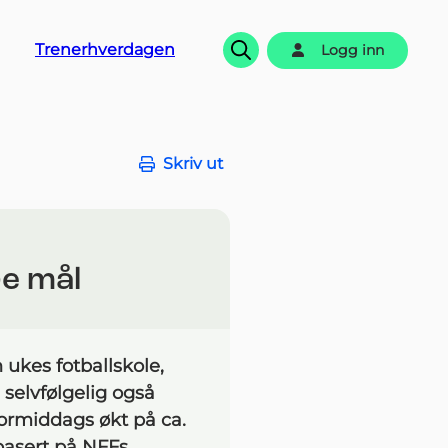
Trenerhverdagen
Logg inn
Søk
Skriv ut
re mål
 ukes fotballskole,
 selvfølgelig også
formiddags økt på ca.
 basert på NFFs