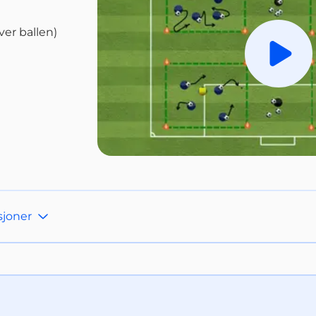
er ballen)
Spill a
sjoner