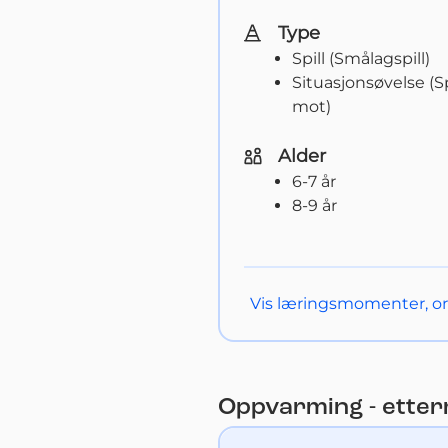
Type
Spill (Smålagspill)
Situasjonsøvelse (S
mot)
Alder
6-7 år
8-9 år
Vis
læringsmomenter, org
Oppvarming - ette