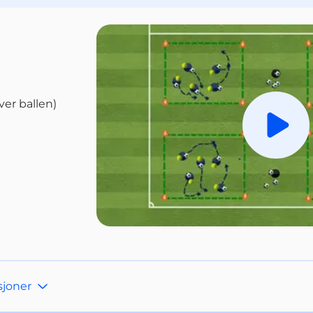
er ballen)
Spill a
sjoner