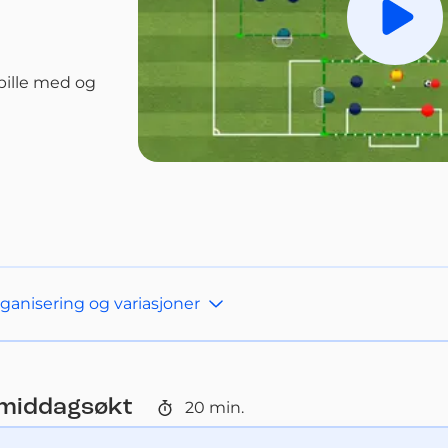
Spill a
pille med og 
anisering og variasjoner
rmiddagsøkt
20
min.