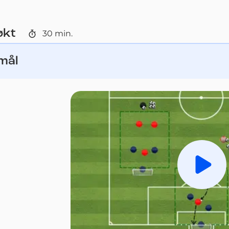
økt
30
min.
 mål
Spill a