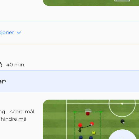
sjoner
40
min.
er
ng – score mål
 hindre mål