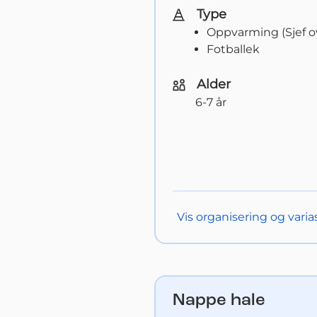
Type
Oppvarming (Sjef ov
Fotballek
Alder
6-7 år
Vis
organisering og varia
Nappe hale