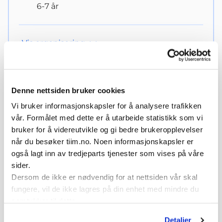
6-7 år
Vis
organisering
Denne nettsiden bruker cookies
UEFA PlayMakers – Frost 2,
Vi bruker informasjonskapsler for å analysere trafikken
vår. Formålet med dette er å utarbeide statistikk som vi
kapittel 5, øvelse 3
bruker for å videreutvikle og gi bedre brukeropplevelser
når du besøker tiim.no. Noen informasjonskapsler er
også lagt inn av tredjeparts tjenester som vises på våre
sider.
Dersom de ikke er nødvendig for at nettsiden vår skal
fungere, vil de ikke lagres på din enhet med mindre du
samtykker til dette.
Spill av
Detaljer