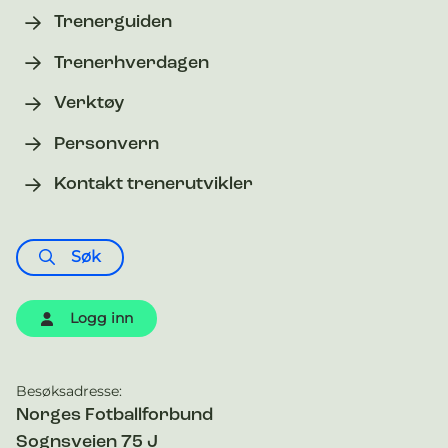
Trenerguiden
Trenerhverdagen
Verktøy
Personvern
Kontakt trenerutvikler
Søk
Logg inn
Besøksadresse:
Kontaktinformasjon
Norges Fotballforbund
Sognsveien 75 J