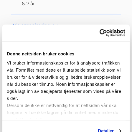
6-7 år
Vis
organisering
Denne nettsiden bruker cookies
UEFA PlayMakers – Vaiana,
Vi bruker informasjonskapsler for å analysere trafikken
vår. Formålet med dette er å utarbeide statistikk som vi
kapittel 4, øvelse 3
bruker for å videreutvikle og gi bedre brukeropplevelser
når du besøker tiim.no. Noen informasjonskapsler er
også lagt inn av tredjeparts tjenester som vises på våre
sider.
Dersom de ikke er nødvendig for at nettsiden vår skal
fungere, vil de ikke lagres på din enhet med mindre du
samtykker til dette.
Spill av
Detaljer