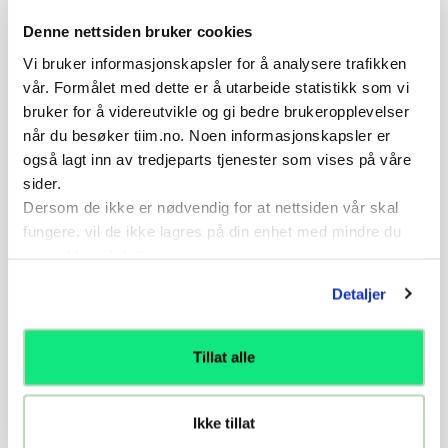
blått lag i K-4-1-3.
Denne nettsiden bruker cookies
Vi bruker informasjonskapsler for å analysere trafikken
vår. Formålet med dette er å utarbeide statistikk som vi
Referanser
bruker for å videreutvikle og gi bedre brukeropplevelser
når du besøker tiim.no. Noen informasjonskapsler er
Hvis du ønsker mer kontekst så er denne øvelsen
også lagt inn av tredjeparts tjenester som vises på våre
referert til i følgende artikler:
sider.
Dersom de ikke er nødvendig for at nettsiden vår skal
Artikkel
fungere, vil de ikke lagres på din enhet med mindre du
Landslagsskolens øvelsesbank
samtykker til dette.
Detaljer
Tillat alle
Relaterte øvelser
Ikke tillat