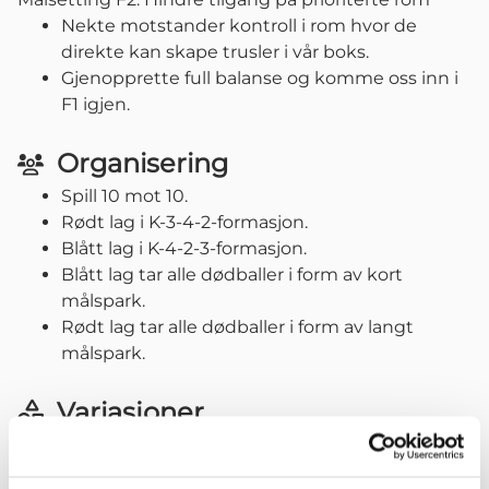
Nekte motstander kontroll i rom hvor de
direkte kan skape trusler i vår boks.
Gjenopprette full balanse og komme oss inn i
F1 igjen.
Organisering
Spill 10 mot 10.
Rødt lag i K-3-4-2-formasjon.
Blått lag i K-4-2-3-formasjon.
Blått lag tar alle dødballer i form av kort
målspark.
Rødt lag tar alle dødballer i form av langt
målspark.
Variasjoner
Full banebredde.
Eventuelt ni mot ni, med rødt lag i K-3-3-2 og