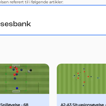
n referert til i følgende artikler:
lsesbank
 Spilløvelse - 68
A2-A3 Situasjonsøvelse -