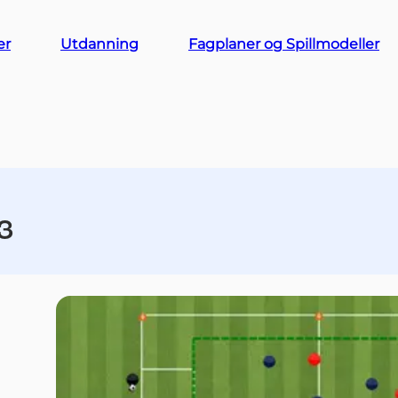
er
Utdanning
Fagplaner og Spillmodeller
83