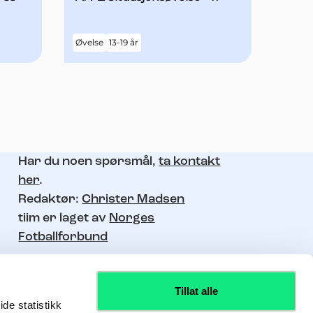
Øvelse
13-19 år
Har du noen spørsmål,
ta kontakt
her
.
Redaktør:
Christer Madsen
tiim er laget av
Norges
Fotballforbund
Tillat alle
de statistikk