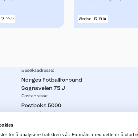
13-19 år
Øvelse
13-19 år
Besøksadresse:
Kontaktinformasjon
Norges Fotballforbund
Sognsveien 75 J
Postadresse:
Postboks 5000
Ullevaal Stadion
0840
Oslo
ookies
Telefon:
er for å analysere trafikken vår. Formålet med dette er å utarbei