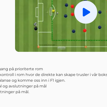
Spill av
gang på prioriterte rom
ntroll i rom hvor de direkte kan skape trusler i vår boks
alanse og komme oss inn i F1 igjen.
l og avslutninger på mål
tninger på mål.