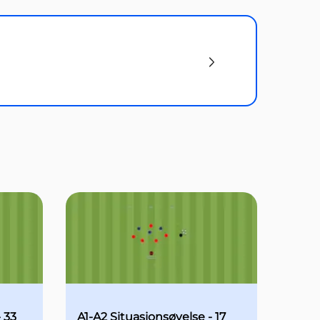
 33
A1-A2 Situasjonsøvelse - 17