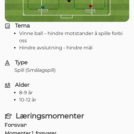
Tema
Vinne ball – hindre motstander å spille forbi
oss
Hindre avslutning - hindre mål
Type
Spill (Smålagspill)
Alder
8-9 år
10-12 år
Læringsmomenter
Forsvar
Momenter 1. forsvarer