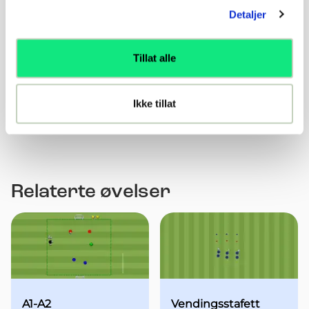
Få keeperen med som en del av laget, både i
Detaljer
forsvar og angrep.
Variasjoner
Tillat alle
Antall spillere
Blir det for vanskelig å se igjen bildene knyttet
Ikke tillat
til 1F rollen så kan vi lage banen litt mindre
igjen.
Relaterte øvelser
A1-A2
Vendingsstafett