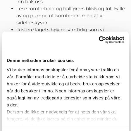
inn bak oss
Lese romforhold og ballførers blikk og fot. Falle
av og pumpe ut kombinert med at vi
sideforskyver
Justere lagets høyde samtidig som vi
sideskyver
Overspilte spillere hurtig inn i press eller full
fart i returløp
Sidestillt kroppstilling i bakre ledd
Denne nettsiden bruker cookies
Være på å jakt etter muligheter for F1, og
Vi bruker informasjonskapsler for å analysere trafikken
reagere hurtig og samla på tydelig definerte
vår. Formålet med dette er å utarbeide statistikk som vi
pressesignaler som støttepasning, feilvendt
bruker for å videreutvikle og gi bedre brukeropplevelser
spiller, ball til back etc
når du besøker tiim.no. Noen informasjonskapsler er
også lagt inn av tredjeparts tjenester som vises på våre
Organisering
sider.
30 x 40 m eller en kvart bane
Dersom de ikke er nødvendig for at nettsiden vår skal
Spill 5 mot 5 mot to mål (keepere)
fungere, vil de ikke lagres på din enhet med mindre du
Organiser i ledd
samtykker til dette.