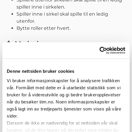
spiller inne i sirkelen.
Spiller inne i sirkel skal spille til en ledig
utenfor.
Bytte roller etter hvert.
Variasjoner
Touchbegrensninger/forskjellige teknikker
(vendinger mm.).
Antall baller/spillere.
Denne nettsiden bruker cookies
Passivt press fra trener.
Vi bruker informasjonskapsler for å analysere trafikken
vår. Formålet med dette er å utarbeide statistikk som vi
bruker for å videreutvikle og gi bedre brukeropplevelser
Relaterte øvelser
når du besøker tiim.no. Noen informasjonskapsler er
også lagt inn av tredjeparts tjenester som vises på våre
sider.
Dersom de ikke er nødvendig for at nettsiden vår skal
fungere, vil de ikke lagres på din enhet med mindre du