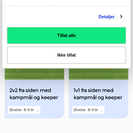
samtykker til dette.
Detaljer
A1-A2
Vendingsstafett
Situasjonsøvelse - 18
Tillat alle
Øvelse
13-19 år
...
Øvelse
6-7 år
...
Ikke tillat
2v2 fra siden med
1v1 fra siden med
kampmål og keeper
kampmål og keeper
Øvelse
8-9 år
...
Øvelse
8-9 år
...