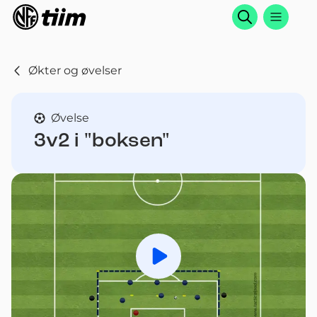
Søk
Økter og øvelser
Øvelse
3v2 i "boksen"
Spill av