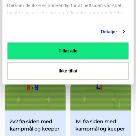
Dersom de ikke er nødvendig for at nettsiden vår skal
fungere, vil de ikke lagres på din enhet med mindre du
samtykker til dette.
Detaljer
A1-A2
Vendingsstafett
Tillat alle
Situasjonsøvelse - 18
Øvelse
13-19 år
...
Øvelse
6-7 år
...
Ikke tillat
2v2 fra siden med
1v1 fra siden med
kampmål og keeper
kampmål og keeper