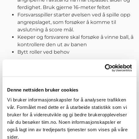
ferdighet. Bruk gjerne 16-meter feltet
Forsvarsspiller starter øvelsen ved å spille opp
angrepslaget, som forsøker å komme til
avslutning å score mål.
Keeper og forsvarere skal forsøke å vinne ball, å
kontrollere den ut av banen
Bytt roller ved behov
Variasjoner
Banestørrelse
Antall spillere
Denne nettsiden bruker cookies
«Mål» for forsvarerne hvis de vinner ball
Vi bruker informasjonskapsler for å analysere trafikken
Ny ball fra kantene når første ball er i mål eller
vår. Formålet med dette er å utarbeide statistikk som vi
ute av spill
bruker for å videreutvikle og gi bedre brukeropplevelser
når du besøker tiim.no. Noen informasjonskapsler er
også lagt inn av tredjeparts tjenester som vises på våre
Relaterte øvelser
sider.