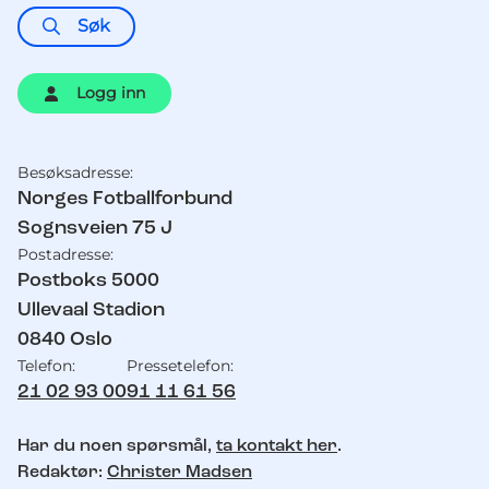
Søk
Logg inn
Besøksadresse:
Kontaktinformasjon
Norges Fotballforbund
Sognsveien 75 J
Postadresse:
Postboks 5000
Ullevaal Stadion
0840
Oslo
Telefon:
Pressetelefon:
21 02 93 00
91 11 61 56
Har du noen spørsmål,
ta kontakt her
.
Redaktør:
Christer Madsen