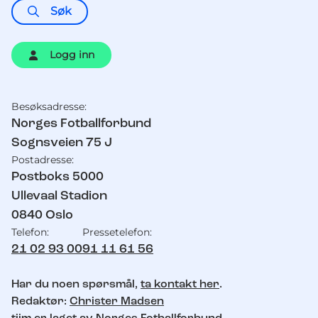
Søk
Logg inn
Besøksadresse:
Kontaktinformasjon
Norges Fotballforbund
Sognsveien 75 J
Postadresse:
Postboks 5000
Ullevaal Stadion
0840
Oslo
Telefon:
Pressetelefon:
21 02 93 00
91 11 61 56
Har du noen spørsmål,
ta kontakt her
.
Redaktør:
Christer Madsen