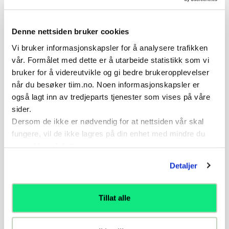
«skyggeforsvar».
Fokus på både 1A og 1F – 1F momenter i prepp
Denne nettsiden bruker cookies
øvelse nummer 6.
Vi bruker informasjonskapsler for å analysere trafikken
vår. Formålet med dette er å utarbeide statistikk som vi
bruker for å videreutvikle og gi bedre brukeropplevelser
Referanser
når du besøker tiim.no. Noen informasjonskapsler er
også lagt inn av tredjeparts tjenester som vises på våre
Hvis du ønsker mer kontekst så er denne øvelsen
sider.
referert til i følgende artikler:
Dersom de ikke er nødvendig for at nettsiden vår skal
fungere, vil de ikke lagres på din enhet med mindre du
Artikkel
samtykker til dette.
Landslagsskolens øvelsesbank
Detaljer
Tillat alle
Relaterte øvelser