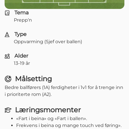
Tema
Prepp‘n
Type
Oppvarming (Sjef over ballen)
Alder
13-19 år
Målsetting
Bedre ballførers (1A) ferdigheter i 1v1 for å trenge inn
i prioriterte rom (A2).
Læringsmomenter
«Fart i beina» og «Fart i ballen».
Frekvens i beina og mange touch ved føring».