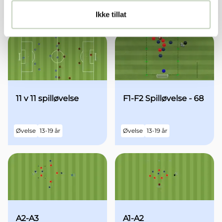
Ikke tillat
Relaterte øvelser
11 v 11 spilløvelse
F1-F2 Spilløvelse - 68
Øvelse
13-19 år
Øvelse
13-19 år
A2-A3
A1-A2