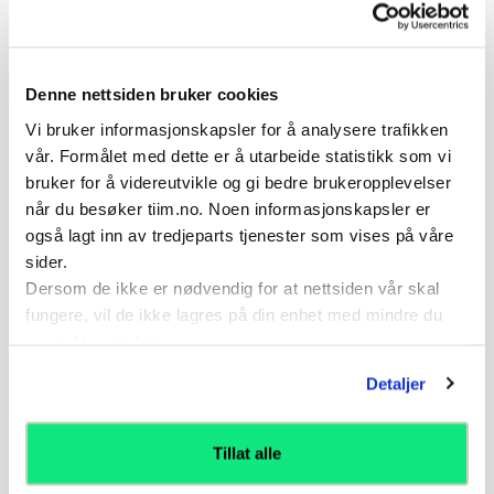
Variasjoner
Trener setter i gang og varierer serven.
Banestørrelse.
Denne nettsiden bruker cookies
Fokus på både 1F og 1A – 1A momenter i øvelse
nr .18.
Vi bruker informasjonskapsler for å analysere trafikken
vår. Formålet med dette er å utarbeide statistikk som vi
bruker for å videreutvikle og gi bedre brukeropplevelser
når du besøker tiim.no. Noen informasjonskapsler er
Referanser
også lagt inn av tredjeparts tjenester som vises på våre
sider.
Hvis du ønsker mer kontekst så er denne øvelsen
Dersom de ikke er nødvendig for at nettsiden vår skal
referert til i følgende artikler:
fungere, vil de ikke lagres på din enhet med mindre du
samtykker til dette.
Artikkel
Detaljer
Landslagsskolens øvelsesbank
Tillat alle