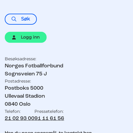
Søk
Logg inn
Besøksadresse:
Kontaktinformasjon
Norges Fotballforbund
Sognsveien 75 J
Postadresse:
Postboks 5000
Ullevaal Stadion
0840
Oslo
Telefon:
Pressetelefon:
21 02 93 00
91 11 61 56