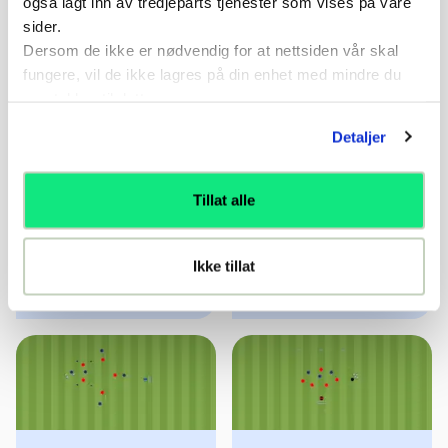
også lagt inn av tredjeparts tjenester som vises på våre
sider.
Dersom de ikke er nødvendig for at nettsiden vår skal
Relaterte øvelser
fungere, vil de ikke lagres på din enhet med mindre du
samtykker til dette.
Detaljer
Tillat alle
11 v 11 spilløvelse
F1-F2 Spilløvelse - 68
Ikke tillat
Øvelse
13-19 år
Øvelse
13-19 år