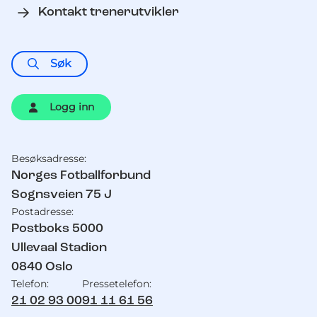
Kontakt trenerutvikler
Søk
Logg inn
Besøksadresse:
Kontaktinformasjon
Norges Fotballforbund
Sognsveien 75 J
Postadresse:
Postboks 5000
Ullevaal Stadion
0840
Oslo
Telefon:
Pressetelefon:
21 02 93 00
91 11 61 56