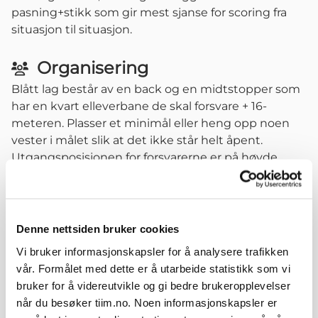
pasning+stikk som gir mest sjanse for scoring fra
situasjon til situasjon.
Organisering
Blått lag består av en back og en midtstopper som
har en kvart elleverbane de skal forsvare + 16-
meteren. Plasser et minimål eller heng opp noen
vester i målet slik at det ikke står helt åpent.
Utgangsposisjonen for forsvarerne er på høyde
med den blå kjeglen. Forsvarerne får ikke falle bak
den blå kjeglen før ballen spilles inn bak dem. Rødt
lag stiller opp med en spiss, en kantspiller og to
midtbanespillere som skal forsøke å score mål. Blått
Denne nettsiden bruker cookies
lag skal forsøke å hindre mål. Hvis blått lag erobrer
Vi bruker informasjonskapsler for å analysere trafikken
ball skal de spille ballen inn i det åpne syvermålet
vår. Formålet med dette er å utarbeide statistikk som vi
som er plassert mot midtstreken. Hvert angrep kan
bruker for å videreutvikle og gi bedre brukeropplevelser
maks være ti sekunder.
når du besøker tiim.no. Noen informasjonskapsler er