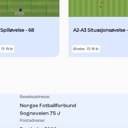
 Spilløvelse - 68
A2-A3 Situasjonsøvelse -
13-19 år
Øvelse
13-19 år
Besøksadresse:
Kontaktinformasjon
Norges Fotballforbund
Sognsveien 75 J
Postadresse: