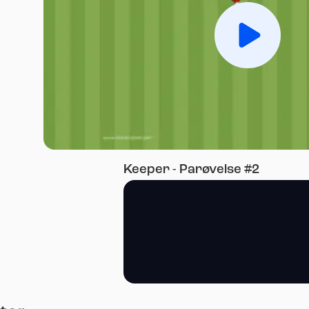
Spill av
Keeper - Parøvelse #2