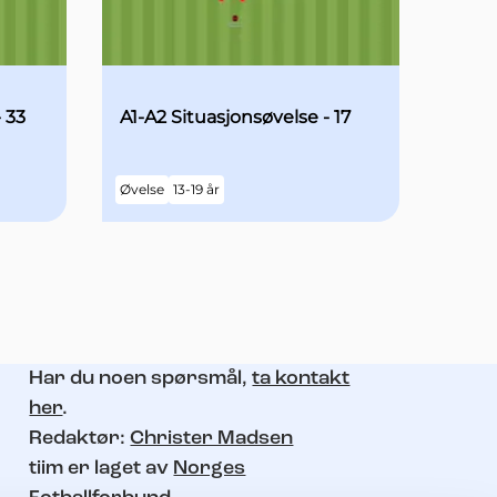
 33
A1-A2 Situasjonsøvelse - 17
Øvelse
13-19 år
Har du noen spørsmål,
ta kontakt
her
.
Redaktør:
Christer Madsen
tiim er laget av
Norges