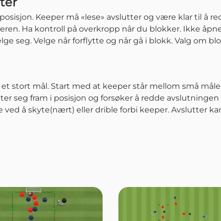
ter
t posisjon. Keeper må «lese» avslutter og være klar til å 
kkeren. Ha kontroll på overkropp når du blokker. Ikke å
elge seg. Velge når forflytte og når gå i blokk. Valg om blo
 et stort mål. Start med at keeper står mellom små målene 
ter seg fram i posisjon og forsøker å redde avslutninge
ved å skyte(nært) eller drible forbi keeper. Avslutter kan 