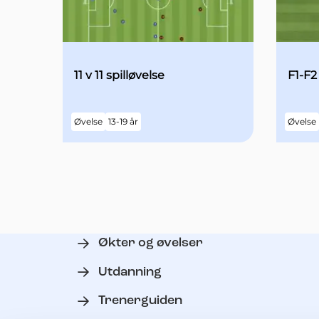
11 v 11 spilløvelse
F1-F2
Øvelse
13-19 år
Øvelse
Økter og øvelser
Utdanning
Trenerguiden