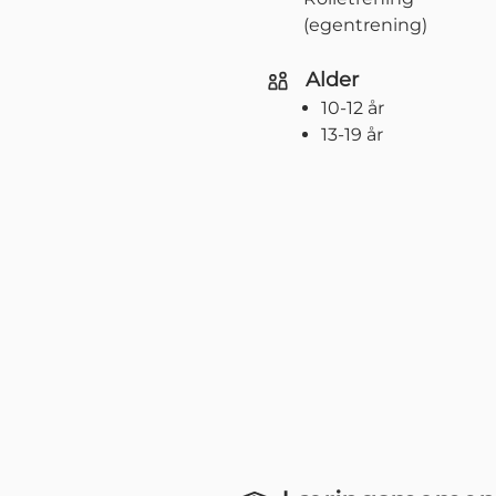
(egentrening)
Alder
10-12 år
13-19 år