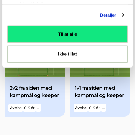
samtykker til dette.
A1-A2
Vendingsstafett
Detaljer
Situasjonsøvelse - 18
Tillat alle
Øvelse
13-19 år
...
Øvelse
6-7 år
...
Ikke tillat
2v2 fra siden med
1v1 fra siden med
kampmål og keeper
kampmål og keeper
Øvelse
8-9 år
...
Øvelse
8-9 år
...