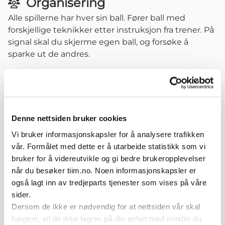
Organisering
Alle spillerne har hver sin ball. Fører ball med
forskjellige teknikker etter instruksjon fra trener. På
signal skal du skjerme egen ball, og forsøke å
sparke ut de andres.
Variasjoner
Egne "gladiatorer" uten ball som på signal (og tid)
har i oppgave å sparke ut flest mulig av de andres
Denne nettsiden bruker cookies
baller.
Vi bruker informasjonskapsler for å analysere trafikken
vår. Formålet med dette er å utarbeide statistikk som vi
bruker for å videreutvikle og gi bedre brukeropplevelser
Relaterte øvelser
når du besøker tiim.no. Noen informasjonskapsler er
også lagt inn av tredjeparts tjenester som vises på våre
sider.
Dersom de ikke er nødvendig for at nettsiden vår skal
fungere, vil de ikke lagres på din enhet med mindre du