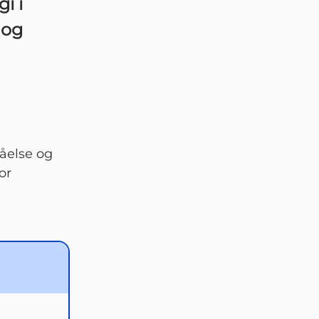
i i
 og
åelse og
or