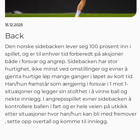
15.12.2025
Back
Den norske sidebacken lever seg 100 prosent inn i
spillet, og er til enhver tid forberedt på aksjoner
både i forsvar og angrep. Sidebacken har stor
hurtighet, ikke minst ved omstillinger og evner å
gjenta hurtige løp mange ganger i løpet av kort tid.
Han/hun framstår som ærgjerrig i forsvar i 1 mot 1-
situasjoner og legger sin stolthet i å vinne ball og
nekte innlegg. I angrepsspillet evner sidebacken å
kontrollere ballen i fart og er hele veien på utkikk
etter situasjoner hvor han/hun kan bli med fremover
, sette opp overtall og komme til innlegg.