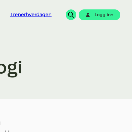
Trenerhverdagen
Logg inn
Søk
ogi
g