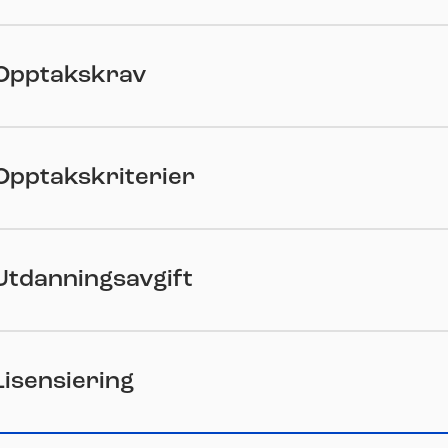
Opptakskrav
Opptakskriterier
Utdanningsavgift
Lisensiering