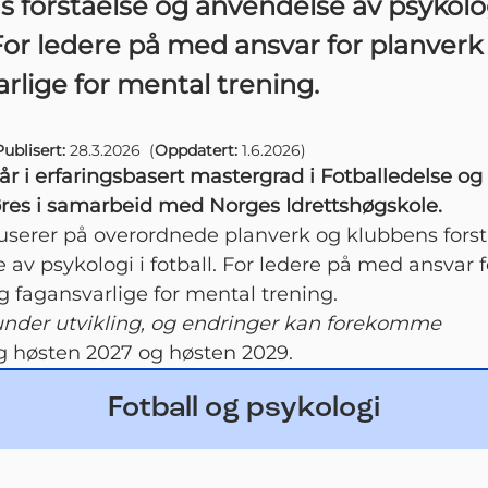
 forståelse og anvendelse av psykolog
 For ledere på med ansvar for planverk
rlige for mental trening.
Publisert:
28.3.2026
(
Oppdatert:
1.6.2026
)
år i erfaringsbasert mastergrad i Fotballedelse og
es i samarbeid med Norges Idrettshøgskole.
serer på overordnede planverk og klubbens forst
 av psykologi i fotball. For ledere på med ansvar f
g fagansvarlige for mental trening.
nder utvikling, og endringer kan forekomme
ig høsten 2027 og høsten 2029.
Fotball og psykologi