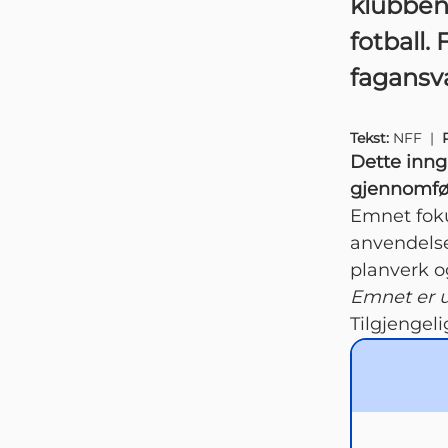
klubbens
fotball.
fagansva
Tekst:
NFF
|
Dette inng
gjennomfør
Emnet foku
anvendelse
planverk o
Emnet er u
Tilgjengel