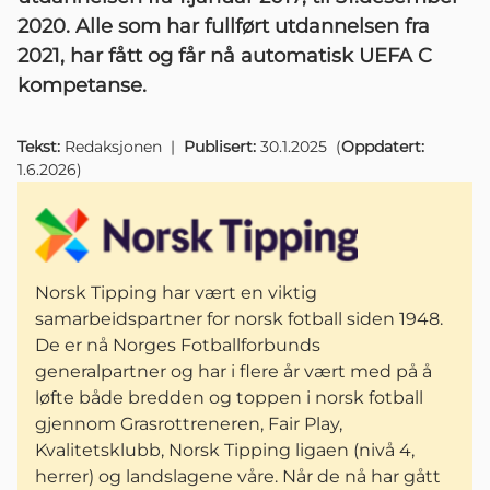
2020. Alle som har fullført utdannelsen fra
2021, har fått og får nå automatisk UEFA C
kompetanse.
Tekst:
Redaksjonen
|
Publisert:
30.1.2025
(
Oppdatert:
1.6.2026
)
Norsk Tipping har vært en viktig
samarbeidspartner for norsk fotball siden 1948.
De er nå Norges Fotballforbunds
generalpartner og har i flere år vært med på å
løfte både bredden og toppen i norsk fotball
gjennom Grasrottreneren, Fair Play,
Kvalitetsklubb, Norsk Tipping ligaen (nivå 4,
herrer) og landslagene våre. Når de nå har gått