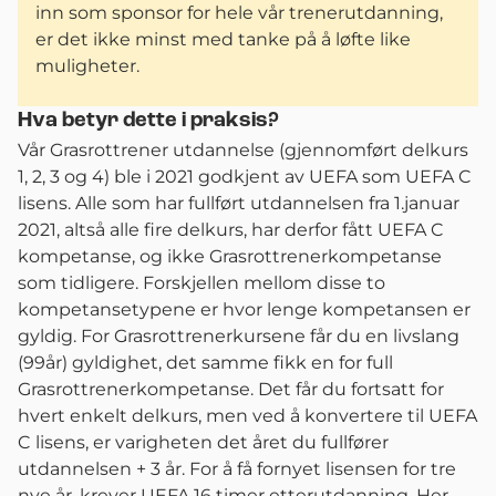
inn som sponsor for hele vår trenerutdanning,
er det ikke minst med tanke på å løfte like
muligheter.
Hva betyr dette i praksis?
Vår Grasrottrener utdannelse (gjennomført delkurs
1, 2, 3 og 4) ble i 2021 godkjent av UEFA som UEFA C
lisens. Alle som har fullført utdannelsen fra 1.januar
2021, altså alle fire delkurs, har derfor fått UEFA C
kompetanse, og ikke Grasrottrenerkompetanse
som tidligere. Forskjellen mellom disse to
kompetansetypene er hvor lenge kompetansen er
gyldig. For Grasrottrenerkursene får du en livslang
(99år) gyldighet, det samme fikk en for full
Grasrottrenerkompetanse. Det får du fortsatt for
hvert enkelt delkurs, men ved å konvertere til UEFA
C lisens, er varigheten det året du fullfører
utdannelsen + 3 år. For å få fornyet lisensen for tre
nye år, krever UEFA 16 timer etterutdanning. Her