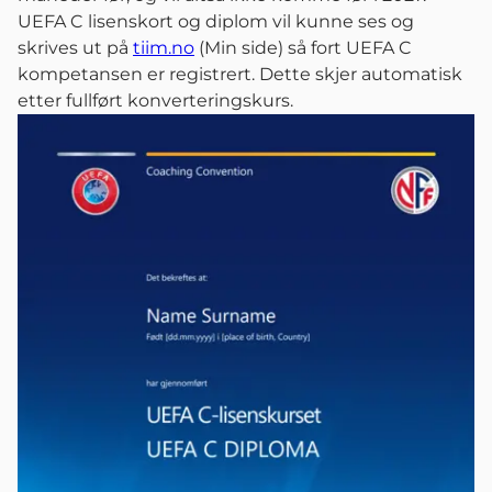
UEFA C lisenskort og diplom vil kunne ses og
skrives ut på
tiim.no
(Min side) så fort UEFA C
kompetansen er registrert. Dette skjer automatisk
etter fullført konverteringskurs.