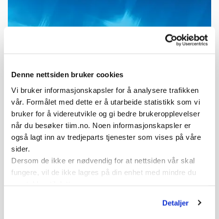
Denne nettsiden bruker cookies
UEFA C diplom
Vi bruker informasjonskapsler for å analysere trafikken
Foto:
NFF
Les mer og Grasrottrenerutdannelsen
her
vår. Formålet med dette er å utarbeide statistikk som vi
Ved spørsmål, ta kontakt:
bruker for å videreutvikle og gi bedre brukeropplevelser
når du besøker tiim.no. Noen informasjonskapsler er
også lagt inn av tredjeparts tjenester som vises på våre
Fagansvarlig barn og ungdom,
sider.
Spiller og trenerutvikling NFF
Dersom de ikke er nødvendig for at nettsiden vår skal
Bo Folke Gustavson
fungere, vil de ikke lagres på din enhet med mindre du
samtykker til dette.
Detaljer
Var denne artikkelen nyttig?