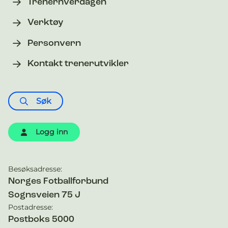
Trenerhverdagen
Verktøy
Personvern
Kontakt trenerutvikler
Søk
Logg inn
Besøksadresse:
Kontaktinformasjon
Norges Fotballforbund
Sognsveien 75 J
Postadresse:
Postboks 5000