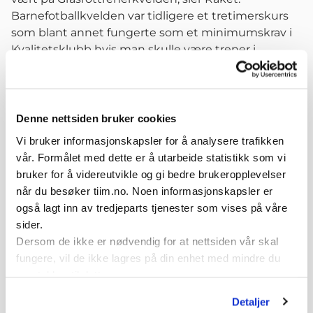
Barnefotballkvelden var tidligere et tretimerskurs
som blant annet fungerte som et minimumskrav i
Kvalitetsklubb hvis man skulle være trener i
barnefotballen. Da de nye grasrottrenerkursene
med e-læring, klasserom og praksis kom i 2017, ble
kravene til kompetanse revidert.
- Dermed forsvant dette kurset mer eller mindre.
Denne nettsiden bruker cookies
Når vi nå børster støv av det igjen, er det ikke som
Vi bruker informasjonskapsler for å analysere trafikken
et kurs som gir formell kompetanse, men som en
vår. Formålet med dette er å utarbeide statistikk som vi
rekrutteringsarena for klubbene til å få med nye
bruker for å videreutvikle og gi bedre brukeropplevelser
trenere i forbindelse med oppstarten av
når du besøker tiim.no. Noen informasjonskapsler er
barnefotballsesongen. Så håper vi selvfølgelig at vi
også lagt inn av tredjeparts tjenester som vises på våre
får flere til å melde seg på kurs i etterkant av
sider.
kvelden også, sier Gustavson.
Dersom de ikke er nødvendig for at nettsiden vår skal
Klikk her for å se presentasjon av
fungere, vil de ikke lagres på din enhet med mindre du
Grasrottrenerkvelden
samtykker til dette.
Detaljer