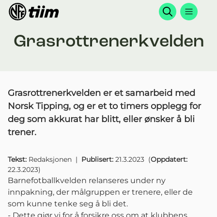
Søk
Grasrottrenerkvelden
Grasrottrenerkvelden er et samarbeid med
Norsk Tipping, og er et to timers opplegg for
deg som akkurat har blitt, eller ønsker å bli
trener.
Tekst:
Redaksjonen
|
Publisert:
21.3.2023
(
Oppdatert:
22.3.2023
)
Barnefotballkvelden relanseres under ny
innpakning, der målgruppen er trenere, eller de
som kunne tenke seg å bli det.
- Dette gjør vi for å forsikre oss om at klubbens