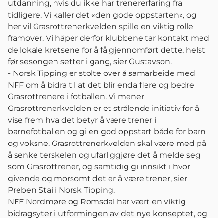
utdanning, hvis du ikke har trenererfaring fra
tidligere. Vi kaller det «den gode oppstarten», og
her vil Grasrottrenerkvelden spille en viktig rolle
framover. Vi håper derfor klubbene tar kontakt med
de lokale kretsene for å få gjennomført dette, helst
før sesongen setter i gang, sier Gustavson.
- Norsk Tipping er stolte over å samarbeide med
NFF om å bidra til at det blir enda flere og bedre
Grasrottrenere i fotballen. Vi mener
Grasrottrenerkvelden er et strålende initiativ for å
vise frem hva det betyr å være trener i
barnefotballen og gi en god oppstart både for barn
og voksne. Grasrottrenerkvelden skal være med på
å senke terskelen og ufarliggjøre det å melde seg
som Grasrottrener, og samtidig gi innsikt i hvor
givende og morsomt det er å være trener, sier
Preben Stai i Norsk Tipping.
NFF Nordmøre og Romsdal har vært en viktig
bidragsyter i utformingen av det nye konseptet, og