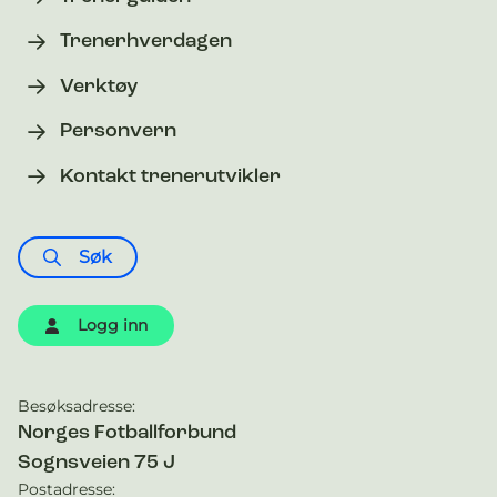
Trenerhverdagen
Verktøy
Personvern
Kontakt trenerutvikler
Søk
Logg inn
Besøksadresse:
Kontaktinformasjon
Norges Fotballforbund
Sognsveien 75 J
Postadresse: