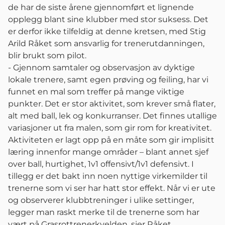
de har de siste årene gjennomført et lignende
opplegg blant sine klubber med stor suksess. Det
er derfor ikke tilfeldig at denne kretsen, med Stig
Arild Råket som ansvarlig for trenerutdanningen,
blir brukt som pilot.
- Gjennom samtaler og observasjon av dyktige
lokale trenere, samt egen prøving og feiling, har vi
funnet en mal som treffer på mange viktige
punkter. Det er stor aktivitet, som krever små flater,
alt med ball, lek og konkurranser. Det finnes utallige
variasjoner ut fra malen, som gir rom for kreativitet.
Aktiviteten er lagt opp på en måte som gir implisitt
læring innenfor mange områder – blant annet sjef
over ball, hurtighet, 1v1 offensivt/1v1 defensivt. I
tillegg er det bakt inn noen nyttige virkemilder til
trenerne som vi ser har hatt stor effekt. Når vi er ute
og observerer klubbtreninger i ulike settinger,
legger man raskt merke til de trenerne som har
vært på Grasrottrenerkvelden, sier Råket.