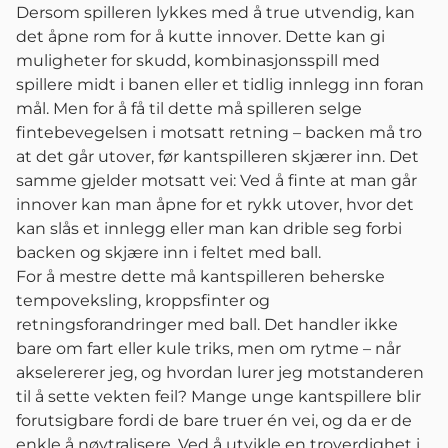
Dersom spilleren lykkes med å true utvendig, kan
det åpne rom for å kutte innover. Dette kan gi
muligheter for skudd, kombinasjonsspill med
spillere midt i banen eller et tidlig innlegg inn foran
mål. Men for å få til dette må spilleren selge
fintebevegelsen i motsatt retning – backen må tro
at det går utover, før kantspilleren skjærer inn. Det
samme gjelder motsatt vei: Ved å finte at man går
innover kan man åpne for et rykk utover, hvor det
kan slås et innlegg eller man kan drible seg forbi
backen og skjære inn i feltet med ball.
For å mestre dette må kantspilleren beherske
tempoveksling, kroppsfinter og
retningsforandringer med ball. Det handler ikke
bare om fart eller kule triks, men om rytme – når
akselererer jeg, og hvordan lurer jeg motstanderen
til å sette vekten feil? Mange unge kantspillere blir
forutsigbare fordi de bare truer én vei, og da er de
enkle å nøytralisere. Ved å utvikle en troverdighet i