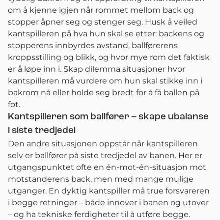
om å kjenne igjen når rommet mellom back og
stopper åpner seg og stenger seg. Husk å veiled
kantspilleren på hva hun skal se etter: backens og
stopperens innbyrdes avstand, ballførerens
kroppsstilling og blikk, og hvor mye rom det faktisk
er å løpe inn i. Skap dilemma situasjoner hvor
kantspilleren må vurdere om hun skal stikke inn i
bakrom nå eller holde seg bredt for å få ballen på
fot.
Kantspilleren som ballfører – skape ubalanse
i siste tredjedel
Den andre situasjonen oppstår når kantspilleren
selv er ballfører på siste tredjedel av banen. Her er
utgangspunktet ofte en én-mot-én-situasjon mot
motstanderens back, men med mange mulige
utganger. En dyktig kantspiller må true forsvareren
i begge retninger – både innover i banen og utover
– og ha tekniske ferdigheter til å utføre begge.