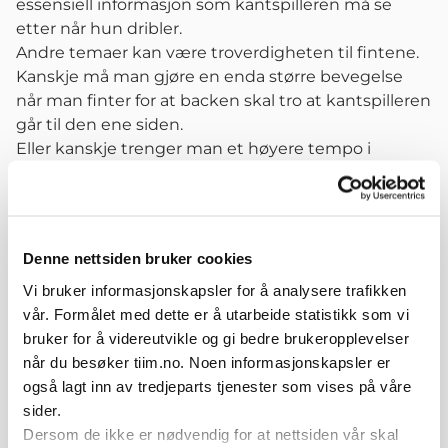
essensiell informasjon som kantspilleren må se
etter når hun dribler.
Andre temaer kan være troverdigheten til fintene.
Kanskje må man gjøre en enda større bevegelse
når man finter for at backen skal tro at kantspilleren
går til den ene siden.
Eller kanskje trenger man et høyere tempo i
gjennomføringen av finta. Dersom man får
forsvarsspilleren til å tro at man skal gå til venstre,
må man jo skyndte seg med å gå til høyre før dette
mikroøyeblikket er forbi.
Denne nettsiden bruker cookies
Treningsøvelser hvor kantspilleren får øve på å finne
Vi bruker informasjonskapsler for å analysere trafikken
ut om hun skal gå innover eller utover vil hjelpe
vår. Formålet med dette er å utarbeide statistikk som vi
spilleren med å utvikle evnen til å gå både innover
bruker for å videreutvikle og gi bedre brukeropplevelser
og utover. Det er i disse øvingssituasjonene man
når du besøker tiim.no. Noen informasjonskapsler er
kan ha alle disse gode samtalene om valg og
også lagt inn av tredjeparts tjenester som vises på våre
utførelse.
sider.
Kantspilleren på motsatt side –
Dersom de ikke er nødvendig for at nettsiden vår skal
avslutningsstyrke og timing i boks