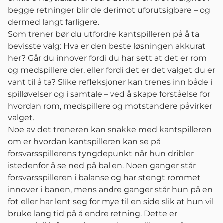
begge retninger blir de derimot uforutsigbare – og
dermed langt farligere.
Som trener bør du utfordre kantspilleren på å ta
bevisste valg: Hva er den beste løsningen akkurat
her? Går du innover fordi du har sett at det er rom
og medspillere der, eller fordi det er det valget du er
vant til å ta? Slike refleksjoner kan trenes inn både i
spilløvelser og i samtale – ved å skape forståelse for
hvordan rom, medspillere og motstandere påvirker
valget.
Noe av det treneren kan snakke med kantspilleren
om er hvordan kantspilleren kan se på
forsvarsspillerens tyngdepunkt når hun dribler
istedenfor å se ned på ballen. Noen ganger står
forsvarsspilleren i balanse og har stengt rommet
innover i banen, mens andre ganger står hun på en
fot eller har lent seg for mye til en side slik at hun vil
bruke lang tid på å endre retning. Dette er