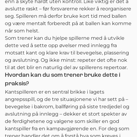
enn å skyte hardt uten kontroll. Like viktig er det å
avslutte raskt – før forsvarerne rekker å reorganisere
seg. Spilleren må derfor bruke kort tid med ballen
og være mentalt forberedt på at ballen kan komme
når som helst.
Som trener kan du hjelpe spillerne med å utvikle
dette ved å sette opp øvelser med innlegg fra
motsatt kant og klare krav til bevegelse, plassering
og avslutning. Og ikke minst: repeter det ofte nok
til at det blir en naturlig del av spillerens repertoar.
Hvordan kan du som trener bruke dette i
praksis?
Kantspilleren er en sentral brikke i lagets
angrepsspill, og de tre situasjonene vi har sett på –
bevegelse i bakrom, ballføring på siste tredjedel og
avslutning på innlegg – dekker et stort spekter av
de ferdighetene og valgene som skiller en god
kantspiller fra en kampavgjørende en. For deg som
trener handler det om å forstå hva som kreves i