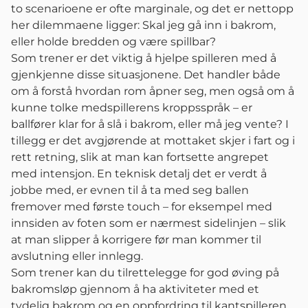
to scenarioene er ofte marginale, og det er nettopp
her dilemmaene ligger: Skal jeg gå inn i bakrom,
eller holde bredden og være spillbar?
Som trener er det viktig å hjelpe spilleren med å
gjenkjenne disse situasjonene. Det handler både
om å forstå hvordan rom åpner seg, men også om å
kunne tolke medspillerens kroppsspråk – er
ballfører klar for å slå i bakrom, eller må jeg vente? I
tillegg er det avgjørende at mottaket skjer i fart og i
rett retning, slik at man kan fortsette angrepet
med intensjon. En teknisk detalj det er verdt å
jobbe med, er evnen til å ta med seg ballen
fremover med første touch – for eksempel med
innsiden av foten som er nærmest sidelinjen – slik
at man slipper å korrigere før man kommer til
avslutning eller innlegg.
Som trener kan du tilrettelegge for god øving på
bakromsløp gjennom å ha aktiviteter med et
tydelig bakrom og en oppfordring til kantspilleren