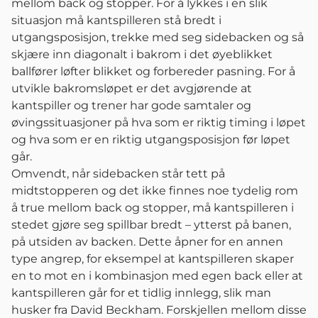
mellom back og stopper. For å lykkes i en slik
situasjon må kantspilleren stå bredt i
utgangsposisjon, trekke med seg sidebacken og så
skjære inn diagonalt i bakrom i det øyeblikket
ballfører løfter blikket og forbereder pasning. For å
utvikle bakromsløpet er det avgjørende at
kantspiller og trener har gode samtaler og
øvingssituasjoner på hva som er riktig timing i løpet
og hva som er en riktig utgangsposisjon før løpet
går.
Omvendt, når sidebacken står tett på
midtstopperen og det ikke finnes noe tydelig rom
å true mellom back og stopper, må kantspilleren i
stedet gjøre seg spillbar bredt – ytterst på banen,
på utsiden av backen. Dette åpner for en annen
type angrep, for eksempel at kantspilleren skaper
en to mot en i kombinasjon med egen back eller at
kantspilleren går for et tidlig innlegg, slik man
husker fra David Beckham. Forskjellen mellom disse