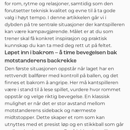
for rom, rytme og relasjoner, samtidig som den
forutsetter teknisk kvalitet og evne til å ta gode
valg i høyt tempo. I denne artikkelen går vi i
dybden på tre sentrale situasjoner der kantspilleren
kan være kampavgjørende. Målet er at du som
trener skal få konkret inspirasjon og praktisk
kunnskap du kan ta med deg rett ut på feltet.
Løpet inn i bakrom – å time bevegelsen bak
motstanderens backrekke
Den første situasjonen oppstår når laget har en
rettvendt ballfører med kontroll på ballen, og det
finnes et bakrom å angripe. Her må kantspilleren
være i stand til å lese spillet, vurdere hvor rommet
oppstår og velge riktig bevegelse. En klassisk
mulighet er når det er stor avstand mellom
motstanderens sideback og nærmeste
midtstopper. Dette skaper et rom som kan
utnyttes med et presist løp og en stikkball som går