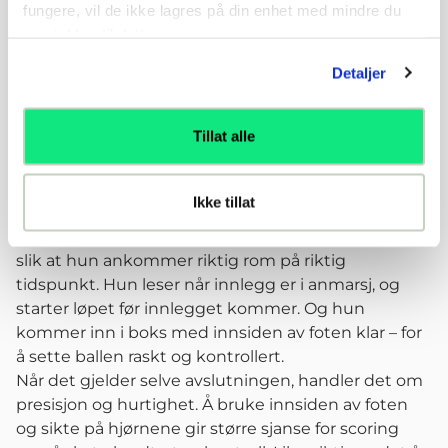
fungere, vil de ikke lagres på din enhet med mindre du
Mange kantspillere scorer få mål, men burde score
samtykker til dette.
mange. Hvorfor? Fordi de ikke angriper boks med
kraft og timing når ballen er på motsatt side.
Detaljer
Den tredje situasjonen vi skal se på oppstår når
ballen er på motsatt side, og kantspilleren må
Tillat alle
bevege seg inn i boksen for å avslutte på innlegg.
Dette er et område mange kantspillere
undervurderer – men for de som behersker det,
Ikke tillat
ligger det store muligheter for å score mål.
For å lykkes må kantspilleren time bevegelsen sin
slik at hun ankommer riktig rom på riktig
tidspunkt. Hun leser når innlegg er i anmarsj, og
starter løpet før innlegget kommer. Og hun
kommer inn i boks med innsiden av foten klar – for
å sette ballen raskt og kontrollert.
Når det gjelder selve avslutningen, handler det om
presisjon og hurtighet. Å bruke innsiden av foten
og sikte på hjørnene gir større sjanse for scoring