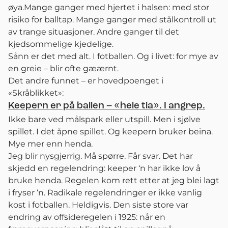
øya.Mange ganger med hjertet i halsen: med stor
risiko for balltap. Mange ganger med stålkontroll ut
av trange situasjoner. Andre ganger til det
kjedsommelige kjedelige.
Sånn er det med alt. I fotballen. Og i livet: for mye av
en greie – blir ofte gæærnt.
Det andre funnet – er hovedpoenget i
«Skråblikket»:
Keepern er på ballen – «hele tia». I angrep.
Ikke bare ved målspark eller utspill. Men i sjølve
spillet. I det åpne spillet. Og keepern bruker beina.
Mye mer enn henda.
Jeg blir nysgjerrig. Må spørre. Får svar. Det har
skjedd en regelendring: keeper ‘n har ikke lov å
bruke henda. Regelen kom rett etter at jeg blei lagt
i fryser ‘n. Radikale regelendringer er ikke vanlig
kost i fotballen. Heldigvis. Den siste store var
endring av offsideregelen i 1925: når en