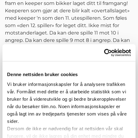
fram en keeper som bikker laget ditt til framgang!
Keeperen som gjør at dere blir kalt «overtallslaget»
med keeper ‘n som den 11. utespilleren. Som føles
som «den 12. spiller» for leget ditt. Ikke mist for
motstanderlaget. Da kan dere spille 11 mot 10 i
angrep. Da kan dere spille 9 mot 8 i angrep. Da kan
dere spille 7 mot 6 i angrep. Da kan dere spille 5
mot 4 i angrep.
Dette krever hardt arbeid. Her følger noen
nøkkelpunkter:
Denne nettsiden bruker cookies
Omdefiner keeperrollen
Vi bruker informasjonskapsler for å analysere trafikken
Du får den keeperen du vil ha. Vil du ha en keeper
vår. Formålet med dette er å utarbeide statistikk som vi
som er med i angrepsspillet – må du vise keeper` n
bruker for å videreutvikle og gi bedre brukeropplevelser
hvordan. Da må spillestilen i angrep inkludere
når du besøker tiim.no. Noen informasjonskapsler er
keeper’ n. Treningene må gjenspeile dette.
også lagt inn av tredjeparts tjenester som vises på våre
Keeperrollen er den mest varierte av alle
sider.
En keeper er mer med laget i fellesøvelser – enn
Dersom de ikke er nødvendig for at nettsiden vår skal
aleine i målet som skuddstopper. På den måten blir
fungere, vil de ikke lagres på din enhet med mindre du