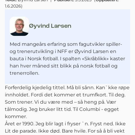
1.6.2026
)
Øyvind Larsen
Med mangeårs erfaring som fagutvikler spiller-
og trenerutvikling i NFF er Øyvind Larsen en
bauta i Norsk fotball. I spalten «Skråblikk» kaster
han hver måned sitt blikk på norsk fotball og
trenerrollen.
Forferdelig kjedelig tittel. Må bli sånn. Kan`kke røpe
innholdet. Fordi det kommer et trumfkort. Til deg.
Som trener. Vi du være med – så heng på. Vær
tålmodig. Jeg bruker litt tid. Til Columbi - egget
kommer.
Året er 1990. Jeg blir lagt i fryser `n. Fryst ned. Ikke
Lit de parade. Ikke død. Bare hvile. For så å bli vekt