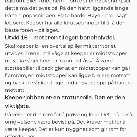
bakrom. Eller «tribunen» – om det er nødvendig. Alt
dette må det øves på. På den halvt liggende lange.
På tempopasningen. Flate harde. Høye – nær sagt
lobbere. Keeper har alle forutsetninger til å få den
beste foten – på laget.
Utvid 16 – meteren til egen banehalvdel.
Skal keeper bli en overtallspiller må territoriet
utvides. Trener må våge at keeper er midtstopper
nr. 3. Da våger keeper ‘n din det åsså. Å være
støttespiller til back gjør at en midtstopper kan gå i
framrom, en midtstopper kan ligge breiere motsatt
og backen vår kan ligge enda høyere opp på banen
mottatt.
Keeperjobben er en statusrolle. Den er den
viktigste.
På veien er det rom for å prøve og feile. Det må også
omgivelsene være bevist på. Det krever mot for å
være keeper. Det er kun trygghet som gir rom for
utfordringer.