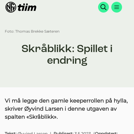
Søk
Foto: Thomas Brekke Sæteren
Skråblikk: Spillet i
endring
Vi må legge den gamle keeperrollen på hylla,
skriver Øyvind Larsen i denne utgaven av
spalten «Skråblikk».
Tekst:
Øyvind Larsen
|
Publisert:
3.5.2023
(
Oppdatert: