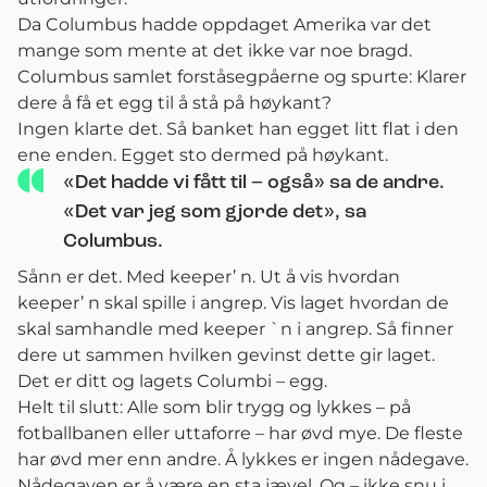
Da Columbus hadde oppdaget Amerika var det
mange som mente at det ikke var noe bragd.
Columbus samlet forståsegpåerne og spurte: Klarer
dere å få et egg til å stå på høykant?
Ingen klarte det. Så banket han egget litt flat i den
ene enden. Egget sto dermed på høykant.
«Det hadde vi fått til – også» sa de andre.
«Det var jeg som gjorde det», sa
Columbus.
Sånn er det. Med keeper’ n. Ut å vis hvordan
keeper’ n skal spille i angrep. Vis laget hvordan de
skal samhandle med keeper `n i angrep. Så finner
dere ut sammen hvilken gevinst dette gir laget.
Det er ditt og lagets Columbi – egg.
Helt til slutt: Alle som blir trygg og lykkes – på
fotballbanen eller uttaforre – har øvd mye. De fleste
har øvd mer enn andre. Å lykkes er ingen nådegave.
Nådegaven er å være en sta jævel. Og – ikke snu i