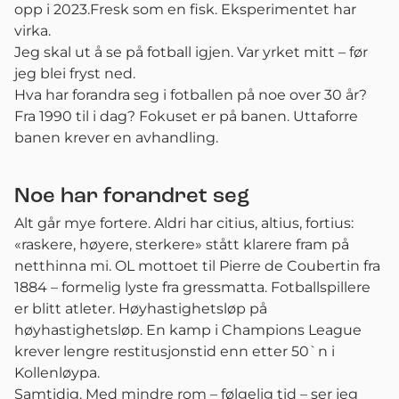
opp i 2023.Fresk som en fisk. Eksperimentet har
virka.
Jeg skal ut å se på fotball igjen. Var yrket mitt – før
jeg blei fryst ned.
Hva har forandra seg i fotballen på noe over 30 år?
Fra 1990 til i dag? Fokuset er på banen. Uttaforre
banen krever en avhandling.
Noe har forandret seg
Alt går mye fortere. Aldri har citius, altius, fortius:
«raskere, høyere, sterkere» stått klarere fram på
netthinna mi. OL mottoet til Pierre de Coubertin fra
1884 – formelig lyste fra gressmatta. Fotballspillere
er blitt atleter. Høyhastighetsløp på
høyhastighetsløp. En kamp i Champions League
krever lengre restitusjonstid enn etter 50`n i
Kollenløypa.
Samtidig. Med mindre rom – følgelig tid – ser jeg