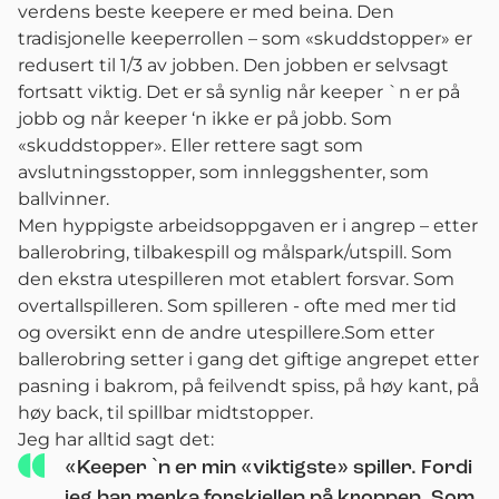
verdens beste keepere er med beina. Den
tradisjonelle keeperrollen – som «skuddstopper» er
redusert til 1/3 av jobben. Den jobben er selvsagt
fortsatt viktig. Det er så synlig når keeper `n er på
jobb og når keeper ‘n ikke er på jobb. Som
«skuddstopper». Eller rettere sagt som
avslutningsstopper, som innleggshenter, som
ballvinner.
Men hyppigste arbeidsoppgaven er i angrep – etter
ballerobring, tilbakespill og målspark/utspill. Som
den ekstra utespilleren mot etablert forsvar. Som
overtallspilleren. Som spilleren - ofte med mer tid
og oversikt enn de andre utespillere.Som etter
ballerobring setter i gang det giftige angrepet etter
pasning i bakrom, på feilvendt spiss, på høy kant, på
høy back, til spillbar midtstopper.
Jeg har alltid sagt det:
«Keeper `n er min «viktigste» spiller. Fordi
jeg har merka forskjellen på kroppen. Som