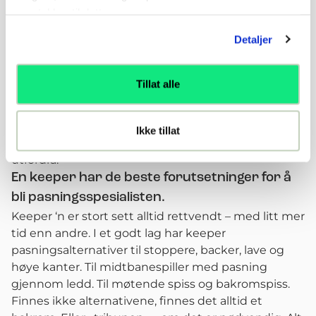
keeper en fotballspiller med nese for gode
samtykker til dette.
handlingsvalg og handlinger
Keeperferdighetene i angrep kommer
Detaljer
gradvis med mer spesifisitet
Keeperen og laget må øve på de spillsituasjonene
Tillat alle
som oppstår i kamp. Keeper skal øve angrep med
laget og motstanderlaget foran seg. Med målet bak
seg. «16 – meteren is my Castle», der medtak vekk
Ikke tillat
fra press, pådrag, «dra av», avstander og vinkler blir
utfordra.
En keeper har de beste forutsetninger for å
bli pasningsspesialisten.
Keeper ‘n er stort sett alltid rettvendt – med litt mer
tid enn andre. I et godt lag har keeper
pasningsalternativer til stoppere, backer, lave og
høye kanter. Til midtbanespiller med pasning
gjennom ledd. Til møtende spiss og bakromspiss.
Finnes ikke alternativene, finnes det alltid et