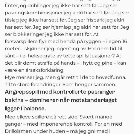
finter, og driblinger jeg ikke har sett før. Jeg ser
pasningskombinasjoner jeg aldri har sett før. Jeg ser
tilslag jeg ikke har sett før. Jeg ser frispark jeg aldri
har sett før. Jeg ser hjemløp jeg aldri har sett før. Jeg
ser blokkeringer jeg ikke har sett før. At
forsvarspillere flyr med henda på ryggen – i egen 16
meter – skjønner jeg ingenting av. Har dem tid til
sånt – i ei heksegryte av tette spillsituasjoner? At
det blir dømt straffe på hands – i hytt og pine – kan
være en årsaksforklaring.
Mye mer ser jeg. Men går rett til de to hovedfunna.
Til to store forandringer. Som henger sammen.
Angrepsspill med kontrollerte pasninger
bakfra – dominerer når motstanderlaget
ligger i balanse.
Med elleve spillere på rett side. Svært mange
ganger – med imponerende kontroll. For en med
Drilloismen under huden – må jeg gni med i