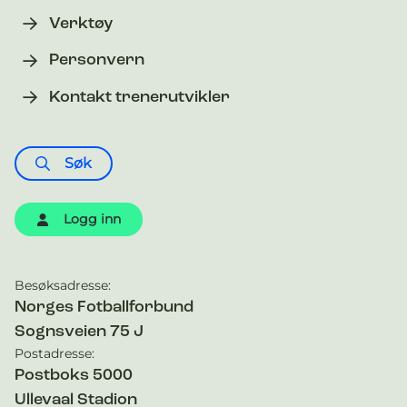
Verktøy
Personvern
Kontakt trenerutvikler
Søk
Logg inn
Besøksadresse:
Kontaktinformasjon
Norges Fotballforbund
Sognsveien 75 J
Postadresse:
Postboks 5000
Ullevaal Stadion