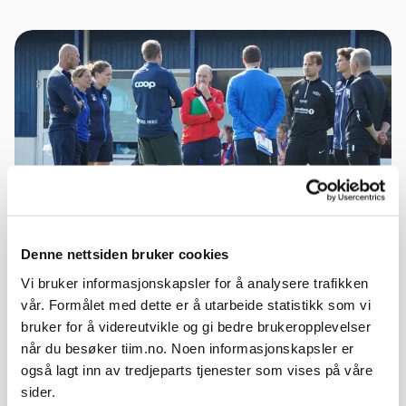
Denne nettsiden bruker cookies
24.10.2025
Vi bruker informasjonskapsler for å analysere trafikken
Fra aktivitetsleder til
vår. Formålet med dette er å utarbeide statistikk som vi
helhetstrener - UEFA B i
bruker for å videreutvikle og gi bedre brukeropplevelser
Hordaland
når du besøker tiim.no. Noen informasjonskapsler er
også lagt inn av tredjeparts tjenester som vises på våre
Startskuddet for årets UEFA B i Hordaland gikk
sider.
tidligere i august. På Thon Hotel Bergen Airport