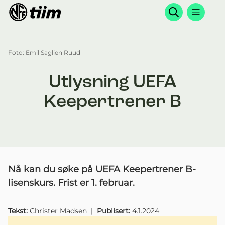
Søk
Foto: Emil Saglien Ruud
Utlysning UEFA
Keepertrener B
Nå kan du søke på UEFA Keepertrener B-
lisenskurs. Frist er 1. februar.
Tekst:
Christer Madsen
|
Publisert:
4.1.2024