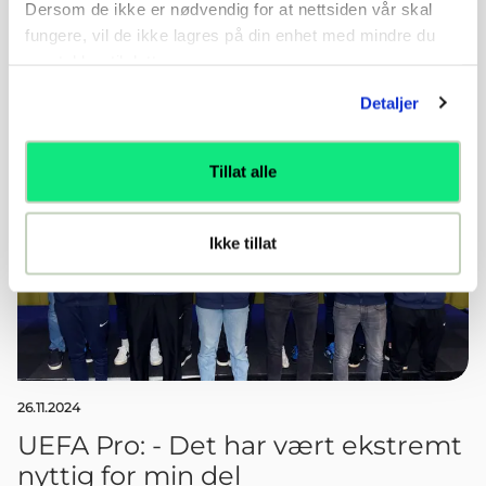
Dersom de ikke er nødvendig for at nettsiden vår skal
samlet det seg 25 trenere klare for en intens uke,
fungere, vil de ikke lagres på din enhet med mindre du
med dyktige veiledere.
samtykker til dette.
Detaljer
Tillat alle
Ikke tillat
26.11.2024
UEFA Pro: - Det har vært ekstremt
nyttig for min del