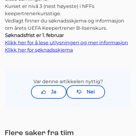
Kurset er nivå 3 (nest høyeste) i NFFs
keepertrenerkursstige.
Vedlagt finner du søknadsskjema og informasjon
om årets UEFA Keepertrener B-lisenskurs.
Søknadsfrist er 1. februar
Klikk her for å lese utlysningen og mer informasjon
Klikk her for søknadsskjema
Var denne artikkelen nyttig?
Ja
Nei
Flere saker fra tiim