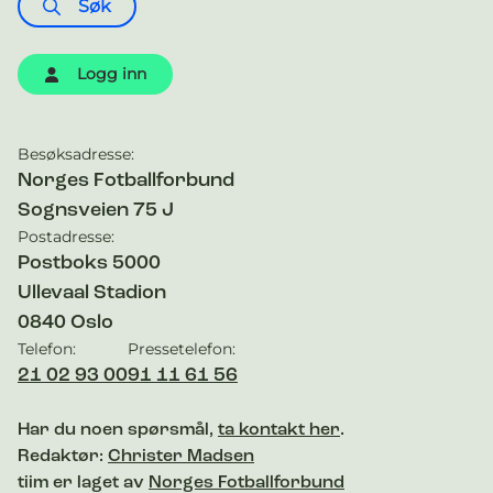
Søk
Logg inn
Besøksadresse:
Kontaktinformasjon
Norges Fotballforbund
Sognsveien 75 J
Postadresse:
Postboks 5000
Ullevaal Stadion
0840
Oslo
Telefon:
Pressetelefon:
21 02 93 00
91 11 61 56
Har du noen spørsmål,
ta kontakt her
.
Redaktør:
Christer Madsen
tiim er laget av
Norges Fotballforbund