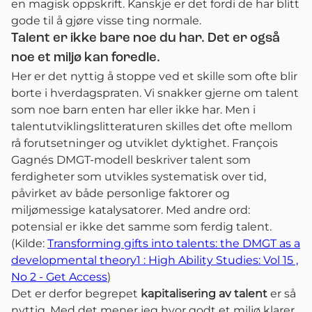
en magisk oppskrift. Kanskje er det fordi de har blitt
gode til å gjøre visse ting normale.
Talent er ikke bare noe du har. Det er også
noe et miljø kan foredle.
Her er det nyttig å stoppe ved et skille som ofte blir
borte i hverdagspraten. Vi snakker gjerne om talent
som noe barn enten har eller ikke har. Men i
talentutviklingslitteraturen skilles det ofte mellom
rå forutsetninger og utviklet dyktighet. François
Gagnés DMGT-modell beskriver talent som
ferdigheter som utvikles systematisk over tid,
påvirket av både personlige faktorer og
miljømessige katalysatorer. Med andre ord:
potensial er ikke det samme som ferdig talent.
(Kilde:
Transforming gifts into talents: the DMGT as a
developmental theory1 : High Ability Studies: Vol 15 ,
No 2 - Get Access
)
Det er derfor begrepet
kapitalisering av talent
er så
nyttig. Med det mener jeg hvor godt et miljø klarer