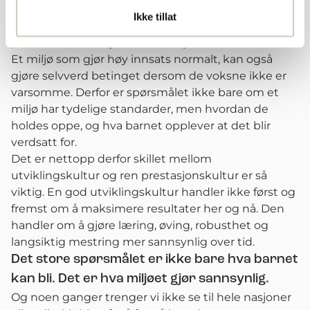
standarder er ikke automatisk det samme som en
Ikke tillat
god utviklingskultur. Standarder uten varme kan bli
press. Forventninger uten relasjon kan bli kontroll.
Et miljø som gjør høy innsats normalt, kan også
gjøre selvverd betinget dersom de voksne ikke er
varsomme. Derfor er spørsmålet ikke bare om et
miljø har tydelige standarder, men hvordan de
holdes oppe, og hva barnet opplever at det blir
verdsatt for.
Det er nettopp derfor skillet mellom
utviklingskultur og ren prestasjonskultur er så
viktig. En god utviklingskultur handler ikke først og
fremst om å maksimere resultater her og nå. Den
handler om å gjøre læring, øving, robusthet og
langsiktig mestring mer sannsynlig over tid.
Det store spørsmålet er ikke bare hva barnet
kan bli. Det er hva miljøet gjør sannsynlig.
Og noen ganger trenger vi ikke se til hele nasjoner