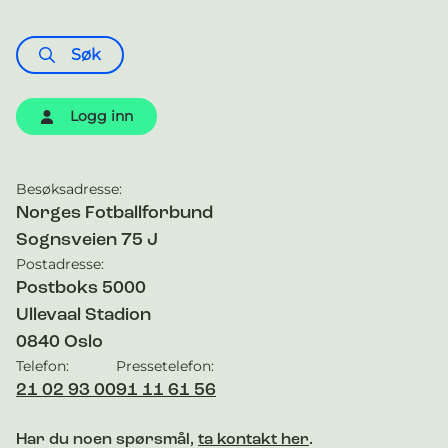
Søk
Logg inn
Besøksadresse:
Kontaktinformasjon
Norges Fotballforbund
Sognsveien 75 J
Postadresse:
Postboks 5000
Ullevaal Stadion
0840
Oslo
Telefon:
Pressetelefon:
21 02 93 00
91 11 61 56
Har du noen spørsmål,
ta kontakt her
.