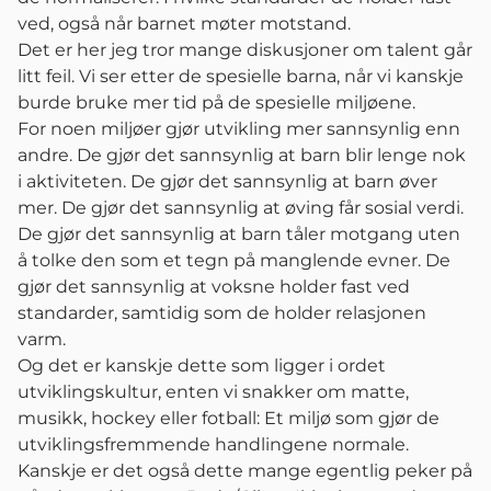
ved, også når barnet møter motstand.
Det er her jeg tror mange diskusjoner om talent går
litt feil. Vi ser etter de spesielle barna, når vi kanskje
burde bruke mer tid på de spesielle miljøene.
For noen miljøer gjør utvikling mer sannsynlig enn
andre. De gjør det sannsynlig at barn blir lenge nok
i aktiviteten. De gjør det sannsynlig at barn øver
mer. De gjør det sannsynlig at øving får sosial verdi.
De gjør det sannsynlig at barn tåler motgang uten
å tolke den som et tegn på manglende evner. De
gjør det sannsynlig at voksne holder fast ved
standarder, samtidig som de holder relasjonen
varm.
Og det er kanskje dette som ligger i ordet
utviklingskultur, enten vi snakker om matte,
musikk, hockey eller fotball: Et miljø som gjør de
utviklingsfremmende handlingene normale.
Kanskje er det også dette mange egentlig peker på