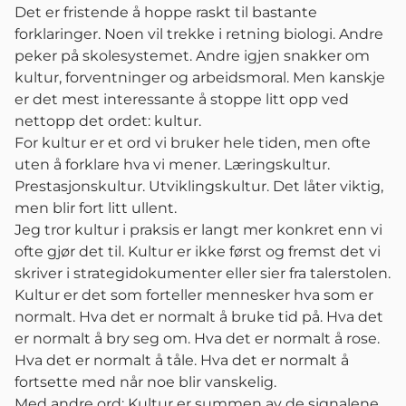
Det er fristende å hoppe raskt til bastante
forklaringer. Noen vil trekke i retning biologi. Andre
peker på skolesystemet. Andre igjen snakker om
kultur, forventninger og arbeidsmoral. Men kanskje
er det mest interessante å stoppe litt opp ved
nettopp det ordet: kultur.
For kultur er et ord vi bruker hele tiden, men ofte
uten å forklare hva vi mener. Læringskultur.
Prestasjonskultur. Utviklingskultur. Det låter viktig,
men blir fort litt ullent.
Jeg tror kultur i praksis er langt mer konkret enn vi
ofte gjør det til. Kultur er ikke først og fremst det vi
skriver i strategidokumenter eller sier fra talerstolen.
Kultur er det som forteller mennesker hva som er
normalt. Hva det er normalt å bruke tid på. Hva det
er normalt å bry seg om. Hva det er normalt å rose.
Hva det er normalt å tåle. Hva det er normalt å
fortsette med når noe blir vanskelig.
Med andre ord: Kultur er summen av de signalene