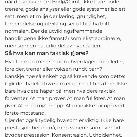
når de snakker om Bodø/Glimt. Ikke bare gode
trenere, gode analyser eller gode systemer isolert
sett, men et miljø der læring, grundighet,
forberedelse og utvikling ser ut til å ha blitt
normalen. Der de utviklingsfremmende
handlingene ikke framstår som ekstraordinære,
men som en naturlig del av hverdagen.
Så hva kan man faktisk gjøre?
Hva tar man med seg inn i hverdagen som leder,
forelder, trener eller voksen rundt barn?
Kanskje noe så enkelt og så krevende som dette:
Gjør det tydelig hva som er normalt hos dere. Ikke
bare hva dere håper på, men hva dere faktisk
forventer. At man prøver. At man fullfører. At man
øver. At man møter opp. At man ikke gir opp ved
første motstand.
Gjør det også tydelig hva som er viktig. Ikke bare
prestasjon her og nå, men vanene som over tid
bygger prestasjon. Konsentrasjon. Utholdenhet.