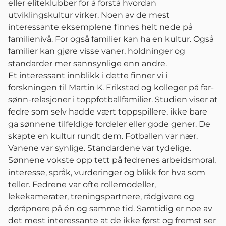
eller eliteklubber for å forstå hvordan
utviklingskultur virker. Noen av de mest
interessante eksemplene finnes helt nede på
familienivå. For også familier kan ha en kultur. Også
familier kan gjøre visse vaner, holdninger og
standarder mer sannsynlige enn andre.
Et interessant innblikk i dette finner vi i
forskningen til Martin K. Erikstad og kolleger på far-
sønn-relasjoner i toppfotballfamilier. Studien viser at
fedre som selv hadde vært toppspillere, ikke bare
ga sønnene tilfeldige fordeler eller gode gener. De
skapte en kultur rundt dem. Fotballen var nær.
Vanene var synlige. Standardene var tydelige.
Sønnene vokste opp tett på fedrenes arbeidsmoral,
interesse, språk, vurderinger og blikk for hva som
teller. Fedrene var ofte rollemodeller,
lekekamerater, treningspartnere, rådgivere og
døråpnere på én og samme tid. Samtidig er noe av
det mest interessante at de ikke først og fremst ser