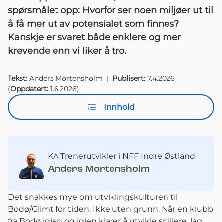
spørsmålet opp: Hvorfor ser noen miljøer ut til
å få mer ut av potensialet som finnes?
Kanskje er svaret både enklere og mer
krevende enn vi liker å tro.
Tekst:
Anders Mortensholm
|
Publisert:
7.4.2026
(
Oppdatert:
1.6.2026
)
Innhold
KA Trenerutvikler i NFF Indre Østland
Anders Mortensholm
Det snakkes mye om utviklingskulturen til
Bodø/Glimt for tiden. Ikke uten grunn. Når en klubb
fra Bodø igjen og igjen klarer å utvikle spillere, lag