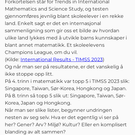
Forkortelsen står for Trends in International
Mathematics and Science Study, og testen
gjennomføres jevnlig blant skoleelever i en rekke
land. Enkelt sagt er det en internasjonal
sammenligning som gir oss et bilde av hvordan
ulike land lykkes med å utvikle barns kunnskaper i
blant annet matematikk. Et skoleelevens
Champions League, om du vil.
(Kilde:
International Results - TIMSS 2023
)
Og når man ser på resultatene, er det vanskelig å
ikke stoppe opp litt.
På 4. trinn i matematikk var topp 5 i TIMSS 2023 slik:
Singapore, Taiwan, Sør-Korea, Hongkong og Japan.
På 8. trinn så topp 5 slik ut: Singapore, Taiwan, Sør-
Korea, Japan og Hongkong.
Når man ser slike lister, begynner undringen
nesten av seg selv. Hva er det egentlig vi ser på
her? Gener? Arv? Miljø? Kultur? Eller en komplisert
blanding av alt sammen?