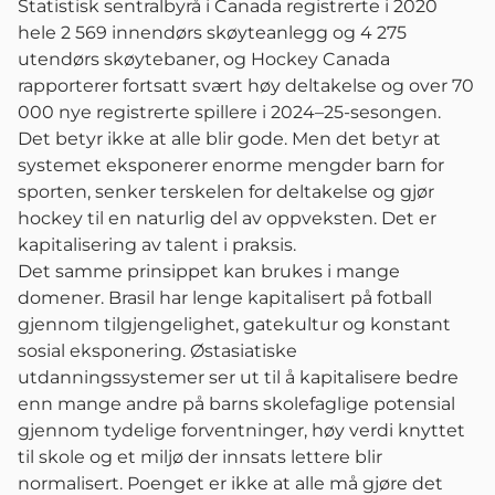
Statistisk sentralbyrå i Canada registrerte i 2020
hele 2 569 innendørs skøyteanlegg og 4 275
utendørs skøytebaner, og Hockey Canada
rapporterer fortsatt svært høy deltakelse og over 70
000 nye registrerte spillere i 2024–25-sesongen.
Det betyr ikke at alle blir gode. Men det betyr at
systemet eksponerer enorme mengder barn for
sporten, senker terskelen for deltakelse og gjør
hockey til en naturlig del av oppveksten. Det er
kapitalisering av talent i praksis.
Det samme prinsippet kan brukes i mange
domener. Brasil har lenge kapitalisert på fotball
gjennom tilgjengelighet, gatekultur og konstant
sosial eksponering. Østasiatiske
utdanningssystemer ser ut til å kapitalisere bedre
enn mange andre på barns skolefaglige potensial
gjennom tydelige forventninger, høy verdi knyttet
til skole og et miljø der innsats lettere blir
normalisert. Poenget er ikke at alle må gjøre det