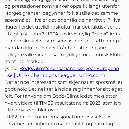
og prestasjoner som vekker oppsikt langt utenfor
Norges grenser, begynner folk å stille det samme
spørsmålet: Hva er det egentlig de har fått til? Hva
ligger i ordet utviklingskultur når det faktisk ser ut
til å gi resultater? UEFA beskrev nylig Bodø/Glimts
europeiske vekst som sensasjonell, og satte ord på
hvordan klubben over få år har tatt steg som
tidligere ville virket usannsynlige for en norsk klubb
fra et lite marked.
(Kilde:
Bodø/Glimt's sensational six-year European
rise | UEFA Champions League | UEFA.com
)
Det er noe interessant som skjer når et spørsmål er
godt nok: Det nekter å holde seg innenfor sitt eget
felt. For tankene om Bodø/Glimt ledet meg etter
hvert videre til TIMSS-resultatene fra 2023, som jeg
tilfeldigvis snublet over.
TIMSS er en stor internasjonal undersøkelse av
elevenes ferdigheter i matematikk og naturfag.