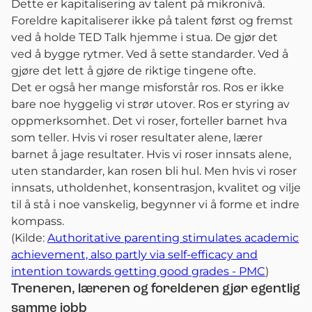
Dette er kapitalisering av talent på mikronivå.
Foreldre kapitaliserer ikke på talent først og fremst
ved å holde TED Talk hjemme i stua. De gjør det
ved å bygge rytmer. Ved å sette standarder. Ved å
gjøre det lett å gjøre de riktige tingene ofte.
Det er også her mange misforstår ros. Ros er ikke
bare noe hyggelig vi strør utover. Ros er styring av
oppmerksomhet. Det vi roser, forteller barnet hva
som teller. Hvis vi roser resultater alene, lærer
barnet å jage resultater. Hvis vi roser innsats alene,
uten standarder, kan rosen bli hul. Men hvis vi roser
innsats, utholdenhet, konsentrasjon, kvalitet og vilje
til å stå i noe vanskelig, begynner vi å forme et indre
kompass.
(Kilde:
Authoritative parenting stimulates academic
achievement, also partly via self-efficacy and
intention towards getting good grades - PMC
)
Treneren, læreren og forelderen gjør egentlig
samme jobb