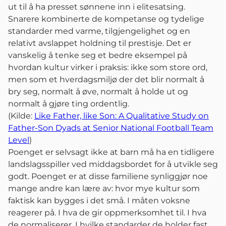
ut til å ha presset sønnene inn i elitesatsing.
Snarere kombinerte de kompetanse og tydelige
standarder med varme, tilgjengelighet og en
relativt avslappet holdning til prestisje. Det er
vanskelig å tenke seg et bedre eksempel på
hvordan kultur virker i praksis: ikke som store ord,
men som et hverdagsmiljø der det blir normalt å
bry seg, normalt å øve, normalt å holde ut og
normalt å gjøre ting ordentlig.
(Kilde:
Like Father, like Son: A Qualitative Study on
Father-Son Dyads at Senior National Football Team
Level
)
Poenget er selvsagt ikke at barn må ha en tidligere
landslagsspiller ved middagsbordet for å utvikle seg
godt. Poenget er at disse familiene synliggjør noe
mange andre kan lære av: hvor mye kultur som
faktisk kan bygges i det små. I måten voksne
reagerer på. I hva de gir oppmerksomhet til. I hva
de normaliserer. I hvilke standarder de holder fast