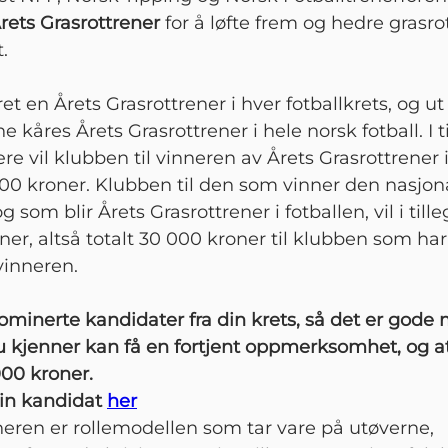
rets Grasrottrener
for å løfte frem og hedre grasro
.
ret en Årets Grasrottrener i hver fotballkrets, og ut 
 kåres Årets Grasrottrener i hele norsk fotball. I ti
e vil klubben til vinneren av Årets Grasrottrener i
00 kroner. Klubben til den som vinner den nasjon
g som blir Årets Grasrottrener i fotballen, vil i til
ner, altså totalt 30 000 kroner til klubben som ha
vinneren.
nominerte kandidater fra din krets, så det er gode
du kjenner kan få en fortjent oppmerksomhet, og 
000 kroner.
in kandidat
her
neren er rollemodellen som tar vare på utøverne,