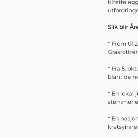
tilretteleg
utfordringe
Slik blir Å
* Frem til
Grasrottre
* Fra 5. ok
blant de n
* En lokal 
stemmer e
* En nasjon
kretsvinne