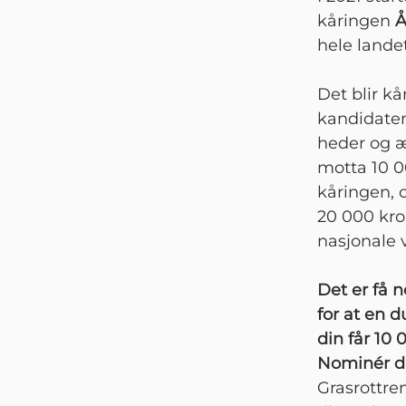
kåringen
Å
hele landet
Det blir kå
kandidatene
heder og ær
motta 10 0
kåringen, o
20 000 kro
nasjonale 
Det er få 
for at en 
din får 10 
Nominér d
Grasrottre