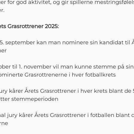
ger for god aktivitet, og gir spillerne mestringsføle
r.
rets Grasrottrener 2025:
 25. september kan man nominere sin kandidat til 
ner
tober til 1. november vil man kunne stemme på sin 
ominerte Grasrottrenerne i hver fotballkrets
jury kårer Årets Grasrottrener i hver krets blant de
tter stemmeperioden
al jury kårer Årets Grasrottrener i fotballen blant 
rne