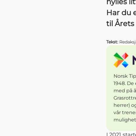
hylles l
Har du e
til Året
Tekst:
Redaks
Norsk Tip
1948. De 
med på å
Grasrottr
herrer) o
vår trene
mulighet
I 2021 sta