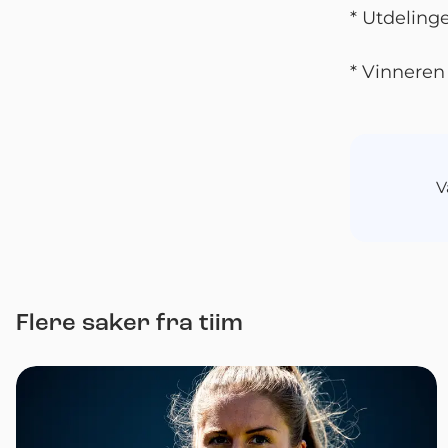
* Utdeling
* Vinneren b
V
Flere saker fra tiim