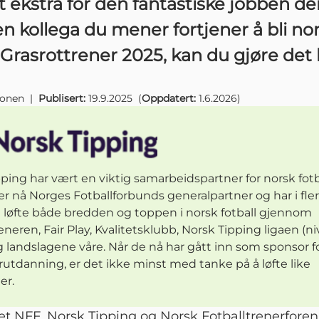
itt ekstra for den fantastiske jobben de
n kollega du mener fortjener å bli n
s Grasrottrener 2025, kan du gjøre det 
jonen
|
Publisert:
19.9.2025
(
Oppdatert:
1.6.2026
)
ping har vært en viktig samarbeidspartner for norsk fotb
er nå Norges Fotballforbunds generalpartner og har i fler
 løfte både bredden og toppen i norsk fotball gjennom
eneren, Fair Play, Kvalitetsklubb, Norsk Tipping ligaen (ni
g landslagene våre. Når de nå har gått inn som sponsor f
rutdanning, er det ikke minst med tanke på å løfte like
er.
rtet NFF, Norsk Tipping og Norsk Fotballtrenerfore