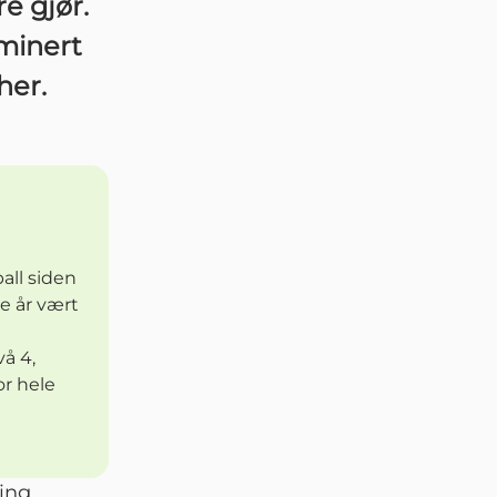
re gjør.
ominert
her.
all siden
e år vært
vå 4,
or hele
ning