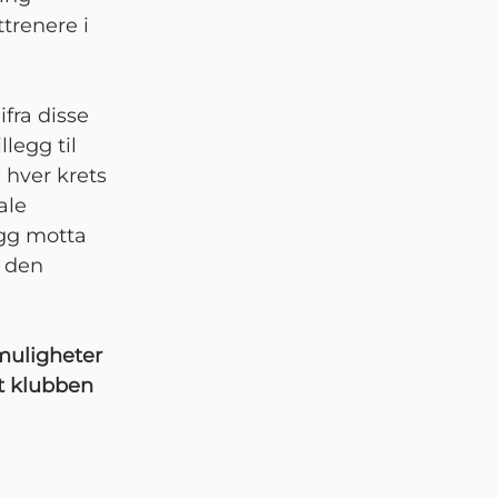
ttrenere i
ifra disse
llegg til
 hver krets
ale
legg motta
r den
 muligheter
at klubben