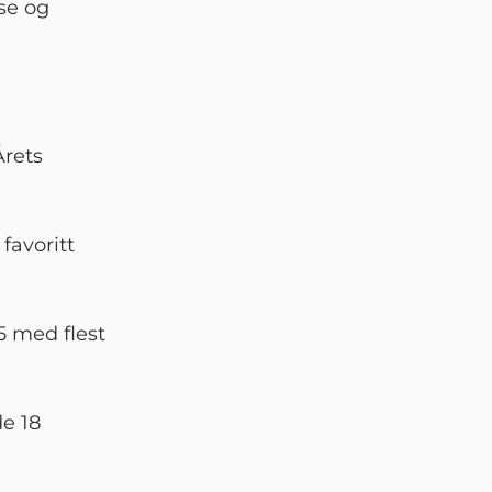
lse og
Årets
favoritt
 5 med flest
de 18