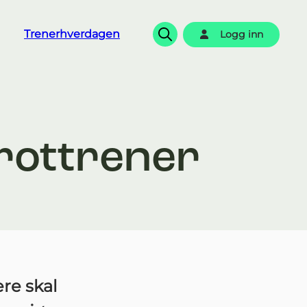
Trenerhverdagen
Logg inn
Søk
srottrener
re skal