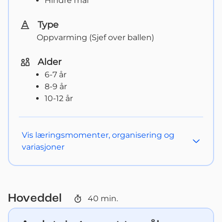
Hindre mål
Type
Oppvarming (Sjef over ballen)
Alder
6-7 år
8-9 år
10-12 år
Vis
læringsmomenter, organisering og
variasjoner
Hoveddel
40
min.