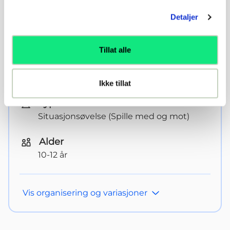
Detaljer
Tillat alle
Tema
Komme til avslutning – score mål
Ikke tillat
Type
Situasjonsøvelse (Spille med og mot)
Alder
10-12 år
Vis
organisering og variasjoner