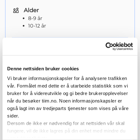
Alder
8-9 år
10-12 år
Vis
organisering og variasjoner
Denne nettsiden bruker cookies
Vi bruker informasjonskapsler for å analysere trafikken
Frankrike-øvelsen
vår. Formålet med dette er å utarbeide statistikk som vi
bruker for å videreutvikle og gi bedre brukeropplevelser
når du besøker tiim.no. Noen informasjonskapsler er
også lagt inn av tredjeparts tjenester som vises på våre
sider.
Dersom de ikke er nødvendig for at nettsiden vår skal
fungere, vil de ikke lagres på din enhet med mindre du
samtykker til dette.
Spill av