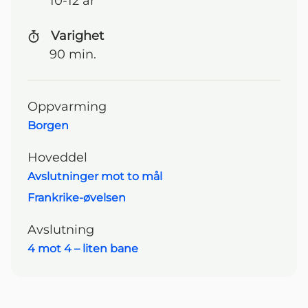
10-12 år
Varighet
90 min.
Oppvarming
Borgen
Navigasjonsmeny
Hoveddel
Avslutninger mot to mål
Frankrike-øvelsen
Avslutning
4 mot 4 – liten bane