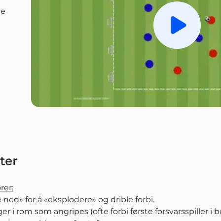
le
Spill av
ter
rer:
 ned» for å «eksplodere» og drible forbi.
r i rom som angripes (ofte forbi første forsvarsspiller i b