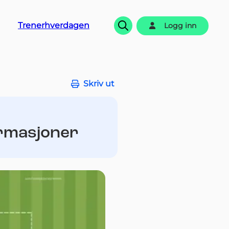
Trenerhverdagen
Logg inn
Søk
Skriv ut
ormasjoner