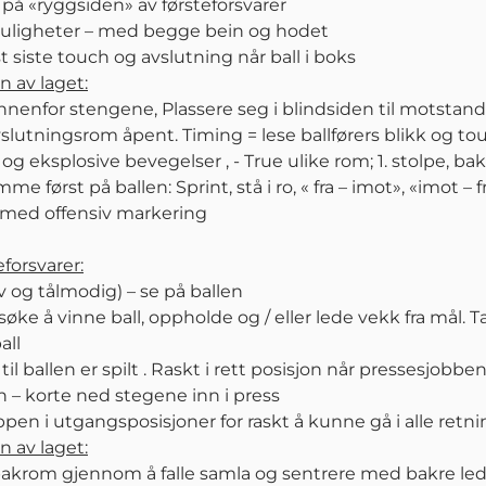
å på «ryggsiden» av førsteforsvarer
uligheter – med begge bein og hodet
 siste touch og avslutning når ball i boks
 av laget:
innenfor stengene, Plassere seg i blindsiden til motstan
slutningsrom åpent. Timing = lese ballførers blikk og to
g eksplosive bevegelser , - True ulike rom; 1. stolpe, ba
e først på ballen: Sprint, stå i ro, « fra – imot», «imot – f
 med offensiv markering
orsvarer:
v og tålmodig) – se på ballen
orsøke å vinne ball, oppholde og / eller lede vekk fra mål
all
il ballen er spilt . Raskt i rett posisjon når pressesjobbe
en – korte ned stegene inn i press
pen i utgangsposisjoner for raskt å kunne gå i alle retni
 av laget:
bakrom gjennom å falle samla og sentrere med bakre led