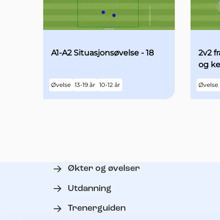
A1-A2 Situasjonsøvelse - 18
2v2 
og k
Øvelse
13-19 år
10-12 år
Øvelse
Økter og øvelser
Utdanning
Trenerguiden