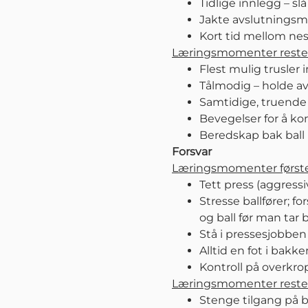
Tidlige innlegg – sl
Jakte avslutningsm
Kort tid mellom nest
Læringsmomenter resten
Flest mulig trusler 
Tålmodig – holde av
Samtidige, truende o
Bevegelser for å komm
Beredskap bak ball
Forsvar
Læringsmomenter førstef
Tett press (aggressi
Stresse ballfører; f
og ball før man tar b
Stå i pressesjobben t
Alltid en fot i bakk
Kontroll på overkrop
Læringsmomenter resten
Stenge tilgang på 