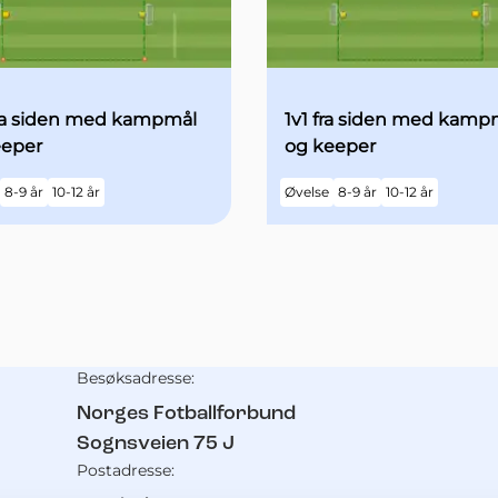
fra siden med kampmål
1v1 fra siden med kamp
eeper
og keeper
8-9 år
10-12 år
Øvelse
8-9 år
10-12 år
Besøksadresse:
Kontaktinformasjon
Norges Fotballforbund
Sognsveien 75 J
Postadresse: