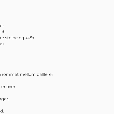
der
uch
kre stolpe og «45»
ra»
. Ta rommet mellom ballfører
n er over
nger.
d.