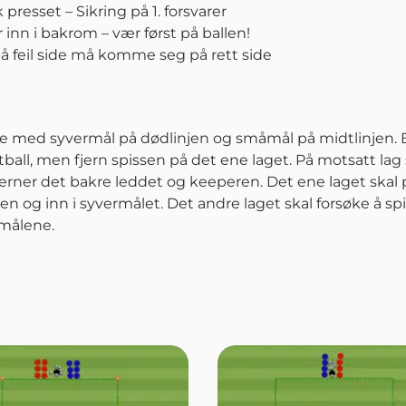
presset – Sikring på 1. forsvarer
r inn i bakrom – vær først på ballen!
på feil side må komme seg på rett side
ne med syvermål på dødlinjen og småmål på midtlinjen.
otball, men fjern spissen på det ene laget. På motsatt lag
erner det bakre leddet og keeperen. Det ene laget skal p
en og inn i syvermålet. Det andre laget skal forsøke å sp
åmålene.