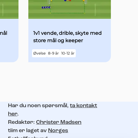
mål
1v1 vende, drible, skyte med
store mål og keeper
Øvelse
8-9 år
10-12 år
Har du noen spørsmål,
ta kontakt
her
.
Redaktør:
Christer Madsen
tiim er laget av
Norges