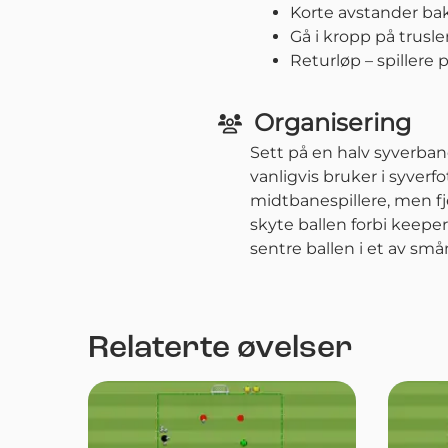
Korte avstander bak 
Gå i kropp på trusle
Returløp – spillere 
Organisering
Sett på en halv syverba
vanligvis bruker i syverf
midtbanespillere, men fj
skyte ballen forbi keeper
sentre ballen i et av sm
Relaterte øvelser