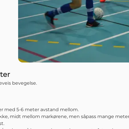
ter
deveis bevegelse.
er med 5-6 meter avstand mellom.
 rekke, midt mellom markørene, men såpass mange meter ba
t.