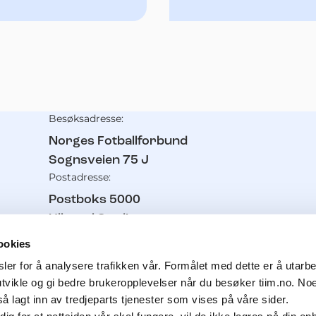
Besøksadresse:
Kontaktinformasjon
Norges Fotballforbund
Sognsveien 75 J
Postadresse:
Postboks 5000
Ullevaal Stadion
0840
Oslo
ookies
Telefon:
er for å analysere trafikken vår. Formålet med dette er å utarbei
21 02 93 00
utvikle og gi bedre brukeropplevelser når du besøker tiim.no. No
Pressetelefon:
å lagt inn av tredjeparts tjenester som vises på våre sider.