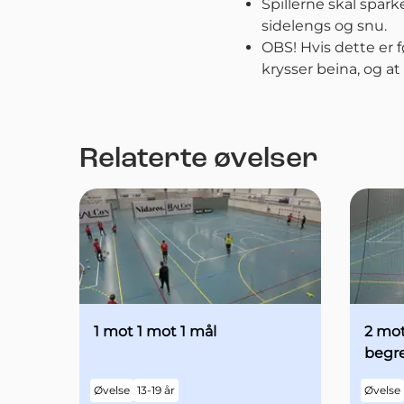
Spillerne skal spa
sidelengs og snu.
OBS! Hvis dette er f
krysser beina, og at
Relaterte øvelser
1 mot 1 mot 1 mål
2 mo
begre
Øvelse
13-19 år
Øvelse