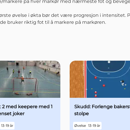
rke/markere på hver markør med nærmeste fot og bevege
ørste øvelse i økta bør det være progresjon i intensitet. P
 de bruker riktig fot til å markere på markøren.
t 2 med keepere med 1
Skudd: Forlenge bakers
nset joker
stolpe
13-19 år
Øvelse
13-19 år