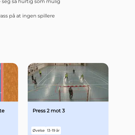
 seg så hurtig som mulig
ass på at ingen spillere
te
Press 2 mot 3
Øvelse
13-19 år