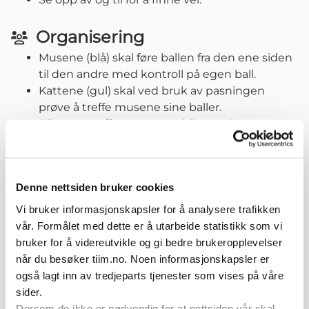
Organisering
Musene (blå) skal føre ballen fra den ene siden
til den andre med kontroll på egen ball.
Kattene (gul) skal ved bruk av pasningen
prøve å treffe musene sine baller.
Blir man truffet som mus, blir man katt.
Variasjoner
Varier avstander og banestørrelser.
Denne nettsiden bruker cookies
Pass på at spillerne spiller pasningen/skudd
Vi bruker informasjonskapsler for å analysere trafikken
langs bakken, med forskjellige teknikker.
vår. Formålet med dette er å utarbeide statistikk som vi
bruker for å videreutvikle og gi bedre brukeropplevelser
når du besøker tiim.no. Noen informasjonskapsler er
også lagt inn av tredjeparts tjenester som vises på våre
Relaterte øvelser
sider.
Dersom de ikke er nødvendig for at nettsiden vår skal