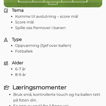
Tema
Komme til avslutning – score mål
Score mål
Spille oss fremover i banen
Type
Oppvarming (Sjef over ballen)
Fotballek
Alder
6-7 år
8-9 år
Læringsmomenter
Bruk små, kontrollerte touch og ha ballen tett
på foten din.
Se opp av og til for å finne vei.