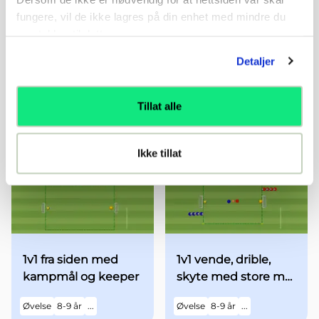
fungere, vil de ikke lagres på din enhet med mindre du
samtykker til dette.
Detaljer
Vendingsstafett
2v2 fra siden med
kampmål og keeper
Tillat alle
Øvelse
6-7 år
...
Øvelse
8-9 år
...
Ikke tillat
1v1 fra siden med
1v1 vende, drible,
kampmål og keeper
skyte med store mål
og keeper
Øvelse
8-9 år
...
Øvelse
8-9 år
...