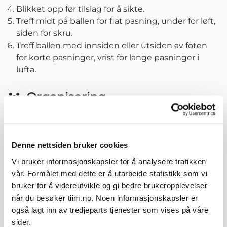
Blikket opp før tilslag for å sikte.
Treff midt på ballen for flat pasning, under for løft,
siden for skru.
Treff ballen med innsiden eller utsiden av foten
for korte pasninger, vrist for lange pasninger i
lufta.
Organisering
4v4 med 4 vegger, slik at man alltid er et godt
overtall. Forsvarer 1-2 mål på den ene siden og
scorer på 1-2 mål på den andre siden, slik at det
Denne nettsiden bruker cookies
skjer med retning. To touch på veggene. Kan også
plassere to vegger på langsidene og to på
Vi bruker informasjonskapsler for å analysere trafikken
målsidene.
vår. Formålet med dette er å utarbeide statistikk som vi
bruker for å videreutvikle og gi bedre brukeropplevelser
når du besøker tiim.no. Noen informasjonskapsler er
også lagt inn av tredjeparts tjenester som vises på våre
Relaterte øvelser
sider.