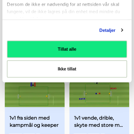
Dersom de ikke er nødvendig for at nettsiden vår skal
fungere, vil de ikke lagres på din enhet med mindre du
samtykker til dette.
Detaljer
Vendingsstafett
2v2 fra siden med
Tillat alle
kampmål og keeper
Øvelse
6-7 år
...
Øvelse
8-9 år
...
Ikke tillat
1v1 fra siden med
1v1 vende, drible,
kampmål og keeper
skyte med store mål
og keeper