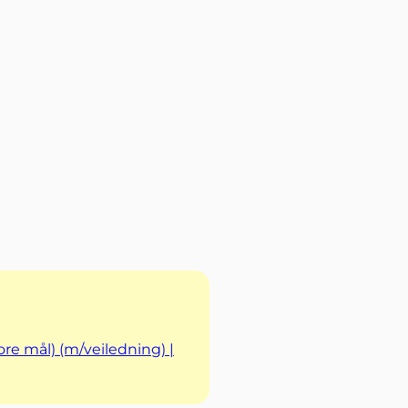
core mål) (m/veiledning) |