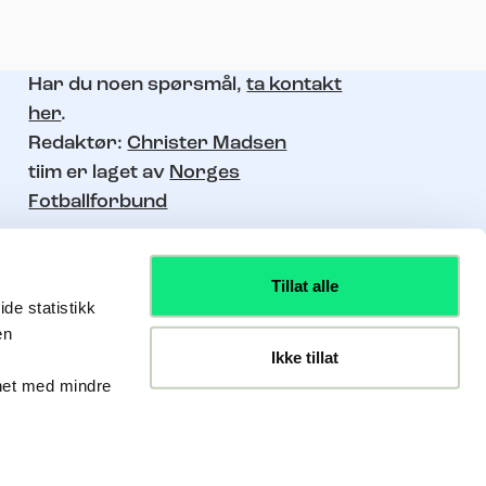
Har du noen spørsmål,
ta kontakt
her
.
Redaktør:
Christer Madsen
tiim er laget av
Norges
Fotballforbund
Tillat alle
de statistikk
en
Ikke tillat
nhet med mindre