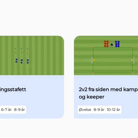
ngsstafett
2v2 fra siden med kam
og keeper
6-7 år
8-9 år
Øvelse
8-9 år
10-12 år