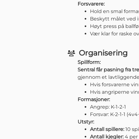
Forsvarere:
Hold en smal formas
Beskytt målet ved 
Høyt press på ballfør
Vær klar for raske o
Organisering
Spillform:
Sentral får pasning fra t
gjennom et lavtliggende f
Hvis forsvarerne vi
Hvis angriperne vinn
Formasjoner:
Angrep: K-1-2-1
Forsvar: K-2-1-1 (4v4
Utstyr:
Antall spillere:
10 spi
Antall kjegler:
4 per