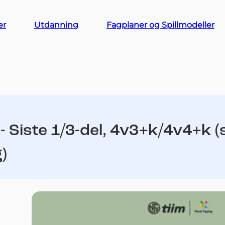
er
Utdanning
Fagplaner og Spillmodeller
- Siste 1/3-del, 4v3+k/4v4+k (
)