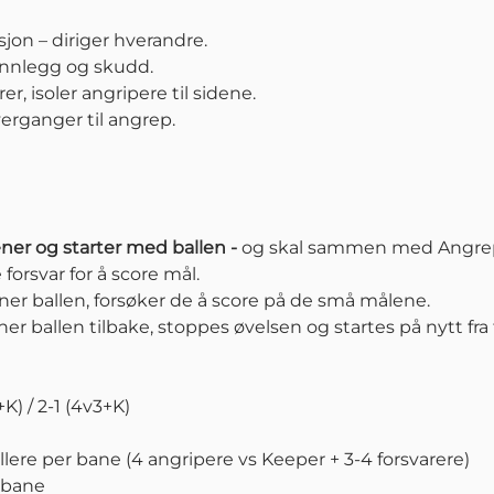
jon – diriger hverandre.
innlegg og skudd.
er, isoler angripere til sidene.
verganger til angrep.
rener og starter med ballen -
og skal sammen med Angrepss
orsvar for å score mål.
nner ballen, forsøker de å score på de små målene.
er ballen tilbake, stoppes øvelsen og startes på nytt fra
+K) / 2-1 (4v3+K)
llere per bane (4 angripere vs Keeper + 3-4 forsvarere)
 bane