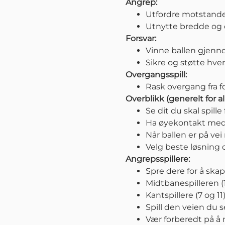
Angrep:
Utfordre motstand
Utnytte bredde og 
Forsvar:
Vinne ballen gjenno
Sikre og støtte hver
Overgangsspill:
Rask overgang fra f
Overblikk (generelt for all
Se dit du skal spille
Ha øyekontakt med 
Når ballen er på vei
Velg beste løsning 
Angrepsspillere:
Spre dere for å ska
Midtbanespilleren (10
Kantspillere (7 og 11
Spill den veien du se
Vær forberedt på å m