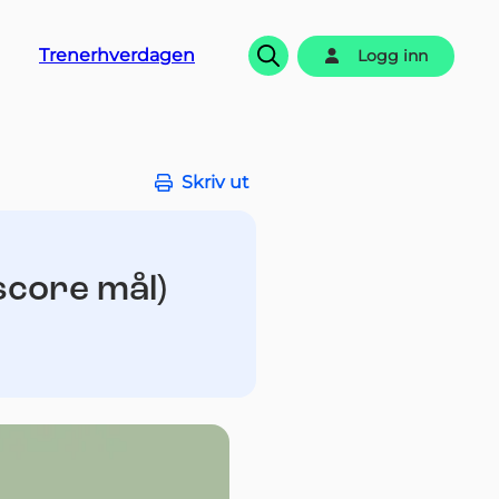
Trenerhverdagen
Logg inn
Søk
Skriv ut
score mål)