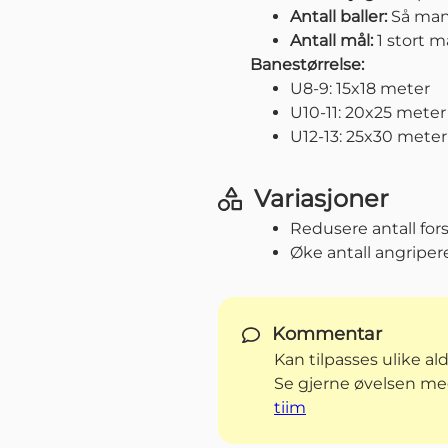
Antall baller:
Så man
Antall mål:
1 stort m
Banestørrelse:
U8-9: 15x18 meter
U10-11: 20x25 meter
U12-13: 25x30 meter
Variasjoner
Redusere antall fors
Øke antall angripere 
Kommentar
Kan tilpasses ulike a
Se gjerne øvelsen me
tiim