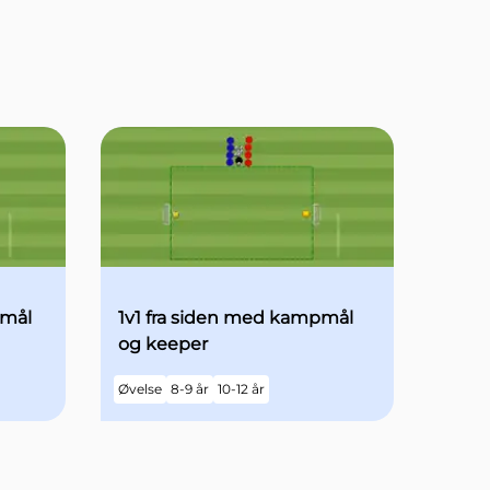
pmål
1v1 fra siden med kampmål
og keeper
Øvelse
8-9 år
10-12 år