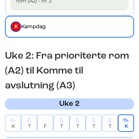
rom (A2) - nr. 2
K
Kampdag
Uke
2
: Fra prioriterte rom
(A2) til Komme til
avslutning (A3)
Uke 2
K
T
F
T
T
T
T
K