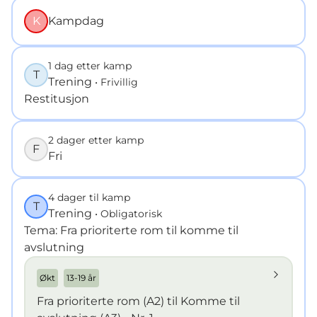
K
Kampdag
1 dag etter kamp
T
Trening
• Frivillig
Restitusjon
2 dager etter kamp
F
Fri
4 dager til kamp
T
Trening
• Obligatorisk
Tema: Fra prioriterte rom til komme til
avslutning
Økt
13-19 år
Fra prioriterte rom (A2) til Komme til