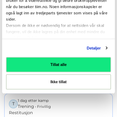
bruker for å videreutvikle og gi bedre brukeropplevelser
Uke
3
: Presse, lede, styre
når du besøker tiim.no. Noen informasjonskapsler er
også lagt inn av tredjeparts tjenester som vises på våre
(F1) til Hindre tilgang til
sider.
Dersom de ikke er nødvendig for at nettsiden vår skal
prioriterte rom (F2)
fungere, vil de ikke lagres på din enhet med mindre du
samtykker til dette.
Uke 3
Detaljer
Tillat alle
K
T
F
T
T
T
T
K
Ikke tillat
K
Kampdag
1 dag etter kamp
T
Trening
• Frivillig
Restitusjon