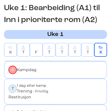
Uke
1
: Bearbeiding (A1) til
Inn i prioriterte rom (A2)
Uke 1
K
T
F
T
T
T
T
K
K
Kampdag
1 dag etter kamp
T
Trening
• Frivillig
Restitusjon