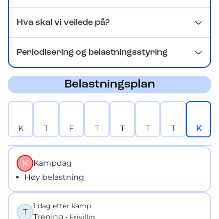
Hva skal vi veilede på?
Periodisering og belastningsstyring
Belastningsplan
K
T
F
T
T
T
T
K
K
Kampdag
Høy belastning
1 dag etter kamp
T
Trening
• Frivillig