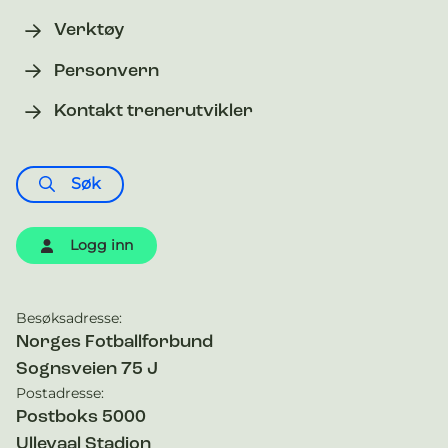
Verktøy
Personvern
Kontakt trenerutvikler
Søk
Logg inn
Besøksadresse:
Kontaktinformasjon
Norges Fotballforbund
Sognsveien 75 J
Postadresse:
Postboks 5000
Ullevaal Stadion