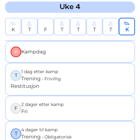
Uke 4
K
T
F
T
T
T
T
K
K
Kampdag
1 dag etter kamp
T
Trening
• Frivillig
Restitusjon
2 dager etter kamp
F
Fri
4 dager til kamp
T
Trening
• Obligatorisk