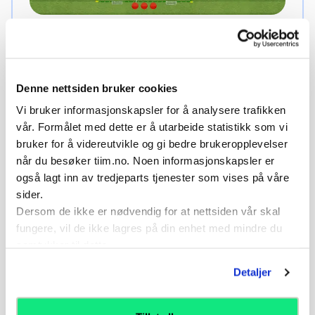
Tema
Telenor Xtra
Denne nettsiden bruker cookies
Type
Vi bruker informasjonskapsler for å analysere trafikken
Situasjonsøvelse (Spille med og mot)
vår. Formålet med dette er å utarbeide statistikk som vi
bruker for å videreutvikle og gi bedre brukeropplevelser
Alder
når du besøker tiim.no. Noen informasjonskapsler er
10-12 år
også lagt inn av tredjeparts tjenester som vises på våre
8-9 år
sider.
Dersom de ikke er nødvendig for at nettsiden vår skal
fungere, vil de ikke lagres på din enhet med mindre du
Vis
målsetninger, læringsmomenter og
samtykker til dette.
organisering
Detaljer