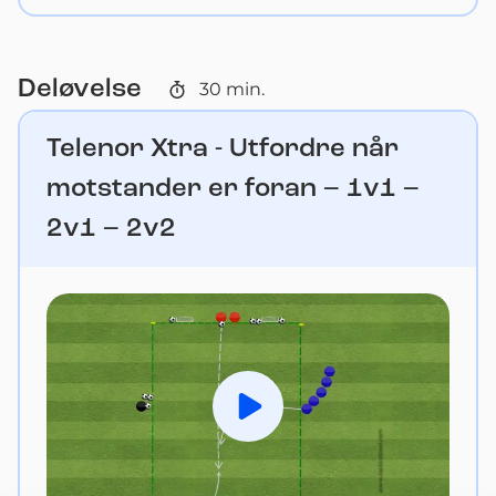
Deløvelse
30
min.
Telenor Xtra - Utfordre når
motstander er foran – 1v1 –
2v1 – 2v2
Spill av