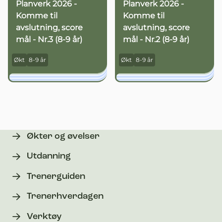
Planverk 2026 -
Planverk 2026 -
Komme til
Komme til
avslutning, score
avslutning, score
mål - Nr.3 (8-9 år)
mål - Nr.2 (8-9 år)
Økt
8-9 år
Økt
8-9 år
Økter og øvelser
Utdanning
Trenerguiden
Trenerhverdagen
Verktøy