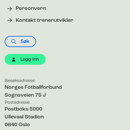
Personvern
Kontakt trenerutvikler
Søk
Logg inn
Besøksadresse:
Kontaktinformasjon
Norges Fotballforbund
Sognsveien 75 J
Postadresse:
Postboks 5000
Ullevaal Stadion
0840
Oslo