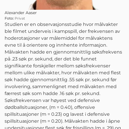
Alexander Aaser
Foto:
Privat
Studien er en observasjonsstudie hvor målvakter
ble filmet underveis i kampspill, der frekvensen av
hoderotasjoner var målemiddel for målvaktens
evne til å orientere og innhente informasjon.
Målvakten hadde en gjennomsnittlig søksfrekvens
på .23 søk pr. sekund, der det ble funnet
signifikante forskjeller mellom søksfrekvenser
mellom ulike målvakter, hvor målvakten med flest
søk hadde gjennomsnittlig .55 søk pr. sekund før
involvering, sammenlignet med målvakten med
færrest søk som hadde .16 søk pr. sekund.
Søksfrekvensen var høyest ved defensive
dødballsituasjoner, (m = 0.40), offensive
spillsituasjoner (m = 0.23) og lavest i defensive
spillsituasjoner (m = 0.20). Målvakten hadde i åpne
undersituasjoner flest søk før frispilling (m = .29) og