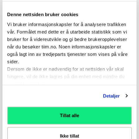
evaluert (under forventet, forventet og over
forventet av «Eliteserie-keeperen») for å vurdere
Denne nettsiden bruker cookies
sammenheng mellom prestasjon og orientering.
Vi bruker informasjonskapsler for å analysere trafikken
Det ble funnet en signifikant forskjell mellom
vår. Formålet med dette er å utarbeide statistikk som vi
grupper med lav, medium og høy søksfrekvens for
bruker for å videreutvikle og gi bedre brukeropplevelser
offensiv romutnyttelse og pasningssikkerhet, hvor
når du besøker tiim.no. Noen informasjonskapsler er
målvakter med høyere søksfrekvens hadde høyere
også lagt inn av tredjeparts tjenester som vises på våre
treffsikkerhet og hadde flere korte pasninger i
sider.
framrom 1 og 2, sammenlignet med mellomrom og
Dersom de ikke er nødvendig for at nettsiden vår skal
bakrom. Det ble ikke påvist signifikante funn
fungere, vil de ikke lagres på din enhet med mindre du
knyttet til søksfrekvens og defensive involveringer.
samtykker til dette.
Ønsker du å lese masteroppgaven i sin helhet,
trykk her.
Detaljer
Tillat alle
Var denne artikkelen nyttig?
Ja
Ikke tillat
Nei