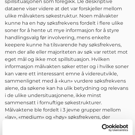
spillsituasjonen som foregikk. De deskriptive
dataene viser videre at det var forskjeller mellom
ulike målvakters søkestruktur. Noen målvakter
kunne ha en høy søksfrekvens fordelt i flere ulike
soner for å hente ut mye informasjon for å styre
handlingsvalg før involvering, mens enkelte
keepere kunne ha tilsvarende høy søksfrekvens,
men der alle eller majoriteten av søk var rettet mot
eget mål og ikke mot spillsituasjon. Hvilken
informasjon målvakten søker etter og i hvilke soner
kan være ett interessant emne å videreutvikle,
sammenlignet med å «kun» vurdere søksfrekvens
alene, da søkene kan ha ulik betydning og relevans
i de ulike undersituasjonene, ikke minst
sammensatt i fornuftige søkestrukturer.
Målvaktene ble fordelt i 3 jevne grupper mellom
«lav», «medium» og «høy» søksfrekvens, der
prestasjonen til keeperen i spillsituasjoner ble
objektivt (prosent vellykkethet) og subjektivt