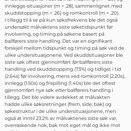
innleggs-situasjoner (m = .28), sammenlignet med
skuddstopping (m = .26) og romkontroll (m = .20).
I tillegg til å se på kun søksfrekvens ble det også
undersøkt målvaktens siste søketidspunkt før
involvering, og timing på søkene basert på
ballførers siste handling. Det var en signifikant
forskjell mellom tidspunkt og timing på søk ved de
ulike undersituasjonene. Ved skuddsituasjoner ble
siste søk oftest gjennomført
før
ballførers siste
handling ved skuddstopping (73%) og tidligst i tid
(2.64s) før involvering, mens ved romkontroll (2.20s),
innlegg (1.50s) og frispilling (1.40s) ble det oftest
gjennomført nye søk
etter
ballførers handling i
tillegg. Det ble videre avdekket at målvakten
hadde ulike søksretninger (frem, side, bak) og
søkestruktur i de ulike undersituasjonene, men
også at inntil 23.2% av målvaktenes siste søk var,
overraskende nok, bak mot eget mål og ikke mot