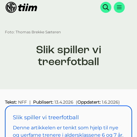
Søk
Foto: Thomas Brekke Sæteren
Slik spiller vi
treerfotball
Tekst:
NFF
|
Publisert:
13.4.2026
(
Oppdatert:
1.6.2026
)
Slik spiller vi treerfotball
Denne artikkelen er tenkt som hjelp til nye
og uerfarne trenere i aldersklassene 6 og 7 år.