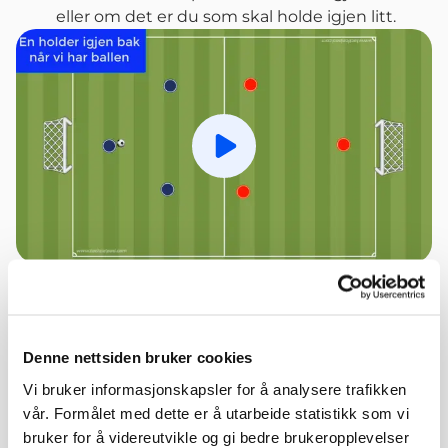
eller om det er du som skal holde igjen litt.
Spill av
Når vi forsvarer oss
Vi ønsker en enkel defensiv struktur:
1 spiller holder igjen litt
Jobben til denne spilleren er å beskytte målet,
Denne nettsiden bruker cookies
være sikringsspiller og plukke opp gjennombrudd
Vi bruker informasjonskapsler for å analysere trafikken
og returer. Sørg for at denne spilleren ikke står i mål
vår. Formålet med dette er å utarbeide statistikk som vi
som en keeper, men kommer seg litt høyere i
bruker for å videreutvikle og gi bedre brukeropplevelser
banen og er klar til å presse og takle.