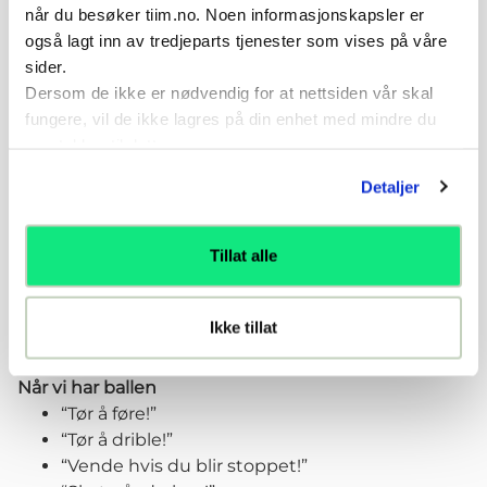
når du besøker tiim.no. Noen informasjonskapsler er
2 spillere presser høyt
også lagt inn av tredjeparts tjenester som vises på våre
Jobben til disse spillerne er å prøve å vinne ballen
sider.
tidlig. De løper, jager og stresser ballfører.
Dersom de ikke er nødvendig for at nettsiden vår skal
fungere, vil de ikke lagres på din enhet med mindre du
samtykker til dette.
Detaljer
Spill av
Tillat alle
Ikke tillat
Prinsipper vi heier på i treerfotball
Når vi har ballen
“Tør å føre!”
“Tør å drible!”
“Vende hvis du blir stoppet!”