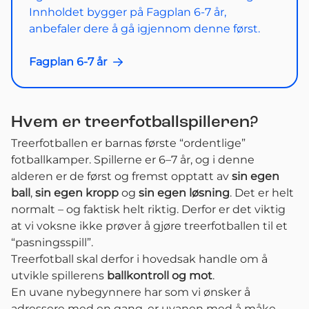
Innholdet bygger på Fagplan 6-7 år,
anbefaler dere å gå igjennom denne først.
Fagplan 6-7 år
Hvem er treerfotballspilleren?
Treerfotballen er barnas første “ordentlige”
fotballkamper. Spillerne er 6–7 år, og i denne
alderen er de først og fremst opptatt av
sin egen
ball
,
sin egen kropp
og
sin egen løsning
. Det er helt
normalt – og faktisk helt riktig. Derfor er det viktig
at vi voksne ikke prøver å gjøre treerfotballen til et
“pasningsspill”.
Treerfotball skal derfor i hovedsak handle om å
utvikle spillerens
ballkontroll og mot
.
En uvane nybegynnere har som vi ønsker å
adressere med en gang, er uvanen med å måke