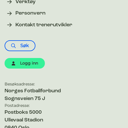
Verktøy
Personvern
Kontakt trenerutvikler
Søk
Logg inn
Besøksadresse:
Kontaktinformasjon
Norges Fotballforbund
Sognsveien 75 J
Postadresse:
Postboks 5000
Ullevaal Stadion
0840
Oslo