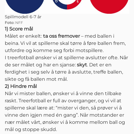
Spillmodell 6-7 år
Foto:
NFF
1) Score mål
Målet er enkelt:
ta oss fremover
– med ballen i
beina. Vi vil at spillerne skal tørre å føre ballen frem,
utfordre og komme seg forbi motspillere.
I treerfotball ønsker vi at spillerne avslutter ofte. Når
de ser målet og har en sjanse:
skyt
. Det er en
ferdighet i seg selv å tørre å avslutte, treffe ballen,
sikte og få ballen mot mål.
2) Hindre mål
Når vi mister ballen, ønsker vi å vinne den tilbake
raskt. Treerfotball er full av overganger, og vi vil at
spillerne skal lære at: “mister vi den, så prøver vi å
vinne den igjen med én gang”. Når motstander er
nær målet vårt, ønsker vi å komme mellom ball og
mål og stoppe skudd.