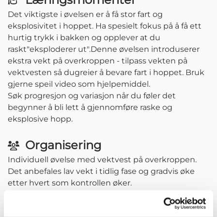
Det viktigste i øvelsen er å få stor fart og
eksplosivitet i hoppet. Ha spesielt fokus på å få ett
hurtig trykk i bakken og opplever at du
raskt"eksploderer ut".Denne øvelsen introduserer
ekstra vekt på overkroppen - tilpass vekten på
vektvesten så dugreier å bevare fart i hoppet. Bruk
gjerne speil video som hjelpemiddel.
Søk progresjon og variasjon når du føler det
begynner å bli lett å gjennomføre raske og
eksplosive hopp.
Organisering
Individuell øvelse med vektvest på overkroppen.
Det anbefales lav vekt i tidlig fase og gradvis øke
etter hvert som kontrollen øker.
1-20 repetisjoner -Ta hyppige pauser og tenk alltid
"Kvalitet over kvantitet" - der kvaliteten (god