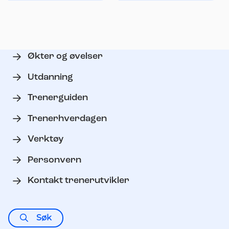
hodet
"90grader" ut til
siden - med økt fart
Økter og øvelser
Utdanning
Trenerguiden
Trenerhverdagen
Verktøy
Personvern
Kontakt trenerutvikler
Søk