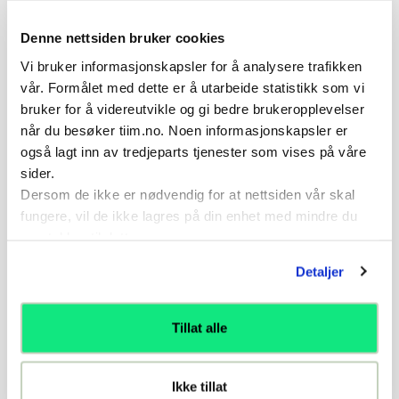
kroppskontrol, stor fart og eksplosivitet) i hver
repetisjon du gjør er viktigere enn antall
Denne nettsiden bruker cookies
repetisjoner. "Det er bedre med en bra enn mange
dårlig". Du kan trene dette 2-3 x pr uke. Ikke tren
Vi bruker informasjonskapsler for å analysere trafikken
med sårhet eller smerte.
vår. Formålet med dette er å utarbeide statistikk som vi
bruker for å videreutvikle og gi bedre brukeropplevelser
når du besøker tiim.no. Noen informasjonskapsler er
Variasjoner
også lagt inn av tredjeparts tjenester som vises på våre
Øke motstand på hopp bevegelsen - med strikk
sider.
Reagere raskt på verbal stimuli -kommando ved
Dersom de ikke er nødvendig for at nettsiden vår skal
hopp vertikalt
fungere, vil de ikke lagres på din enhet med mindre du
Eksplosive Hopp - to bein - horisontalt
samtykker til dette.
Reagere raskt på verbal stimuli -kommando ved
hopp horisontalt.
Detaljer
Tillat alle
Relaterte øvelser
Ikke tillat