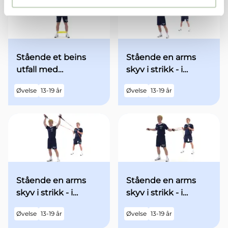
Stående et beins
Stående en arms
utfall med
skyv i strikk - i
minibands fra
utgangsstilling med
Øvelse
13-19 år
Øvelse
13-19 år
utgangsstilling
begge armene over
hodet - med økt fart
Stående en arms
Stående en arms
skyv i strikk - i
skyv i strikk - i
utgangsstilling med
utgangsstilling med
Øvelse
13-19 år
Øvelse
13-19 år
begge armene over
begge armene