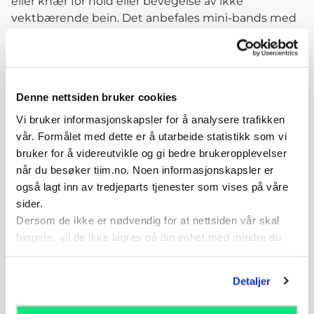
eller knær for hold eller bevegelse av ikke
vektbærende bein. Det anbefales mini-bands med
liten motstand i tidlig fase.
1-20 repetisjoner. Tenk alltid "Kvalitet over kvantitet"
- der kvaliteten (med spesielt fokus på god
kroppskontroll) i hver repetisjon du gjør er viktigere
Denne nettsiden bruker cookies
enn antall repetisjoner. Øvelsen kan trenes daglig.
Vi bruker informasjonskapsler for å analysere trafikken
vår. Formålet med dette er å utarbeide statistikk som vi
Variasjoner
bruker for å videreutvikle og gi bedre brukeropplevelser
Øke farten i bevegelsen
når du besøker tiim.no. Noen informasjonskapsler er
Øke kravet til balanse ved å introdusere ustabilt
også lagt inn av tredjeparts tjenester som vises på våre
underlag, eg "på balansematter eller balansebrett"
sider.
Øke kompleksitet ved å redusere synet som kilde
Dersom de ikke er nødvendig for at nettsiden vår skal
til informasjon, eg "lukk øynene under utførelsen,
fungere, vil de ikke lagres på din enhet med mindre du
stopp og sjekk i speil om hva du føler og hva du gjør
samtykker til dette.
er det samme"
Øke kompleksitet ved å introdusere ytterligere
Detaljer
motoriske eller kognitive oppgaver under utførelse
av øvelsen, eg "løse regne-matte oppgaver"