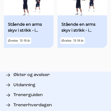
Stående en arms
Stående en arms
skyv i strikk - i
skyv i strikk - i
utgangsstilling med
utgangsstilling med
Øvelse
13-19 år
Øvelse
13-19 år
begge armene over
begge armene
hodet
"90grader" ut til
siden - med økt fart
Økter og øvelser
Utdanning
Trenerguiden
Trenerhverdagen