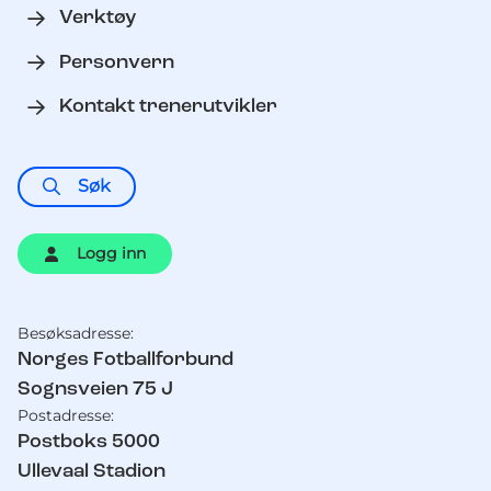
Verktøy
Personvern
Kontakt trenerutvikler
Søk
Logg inn
Besøksadresse:
Kontaktinformasjon
Norges Fotballforbund
Sognsveien 75 J
Postadresse:
Postboks 5000
Ullevaal Stadion