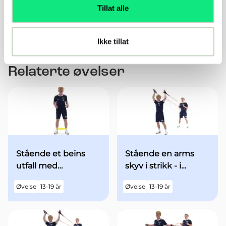
Tillat alle
Introduser forstyrrende ytre påvirkning - eg
"motstå kroppskontakt fra annen person - partner"
Ikke tillat
Relaterte øvelser
Stående et beins
Stående en arms
utfall med
skyv i strikk - i
minibands fra
utgangsstilling med
Øvelse
13-19 år
Øvelse
13-19 år
utgangsstilling
begge armene over
hodet - med økt fart