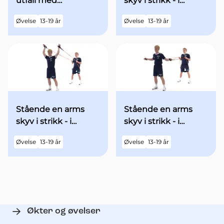
utfall med
skyv i strikk - i
minibands fra
utgangsstilling med
Øvelse
13-19 år
Øvelse
13-19 år
utgangsstilling
begge armene over
hodet - med økt fart
Stående en arms
Stående en arms
skyv i strikk - i
skyv i strikk - i
utgangsstilling med
utgangsstilling med
Øvelse
13-19 år
Øvelse
13-19 år
begge armene over
begge armene
hodet
"90grader" ut til
siden - med økt fart
Økter og øvelser