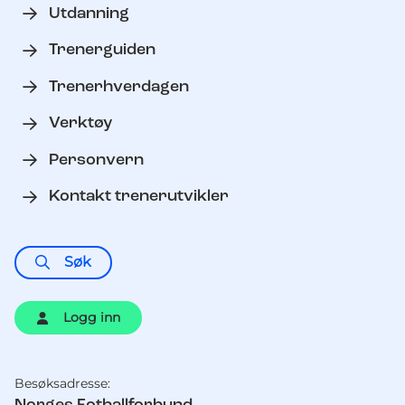
Utdanning
Trenerguiden
Trenerhverdagen
Verktøy
Personvern
Kontakt trenerutvikler
Søk
Logg inn
Besøksadresse:
Kontaktinformasjon