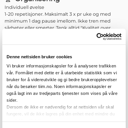
Individuell øvelse
1-20 repetisjoner. Maksimalt 3 x pr uke og med
minimum 1 dag pause imellom. Ikke tren med
sårheter eller smerter. Tenk alltid "Kvalitet over
kvantitet" - der kvaliteten (god kroppskontrol og
stor fart) i hver repetisjon du gjør er viktigere enn
antall repetisjoner.
Denne nettsiden bruker cookies
Variasjoner
Vi bruker informasjonskapsler for å analysere trafikken
Øke høyden på hoppet før kontrollert landing
vår. Formålet med dette er å utarbeide statistikk som vi
Varier type hopp og landinger på alternerende bein
bruker for å videreutvikle og gi bedre brukeropplevelser
Varier type hopp og landinger på samme bein
når du besøker tiim.no. Noen informasjonskapsler er
Øke lengden på hoppet før kontrollert landing
også lagt inn av tredjeparts tjenester som vises på våre
Øke kravet til balanse ved å introdusere ustabilt
sider.
underlag
Dersom de ikke er nødvendig for at nettsiden vår skal
Øke kompleksitet ved å redusere synet som kilde
fungere, vil de ikke lagres på din enhet med mindre du
til informasjon
samtykker til dette.
Øke kompleksitet ved å introdusere verbal stimuli -