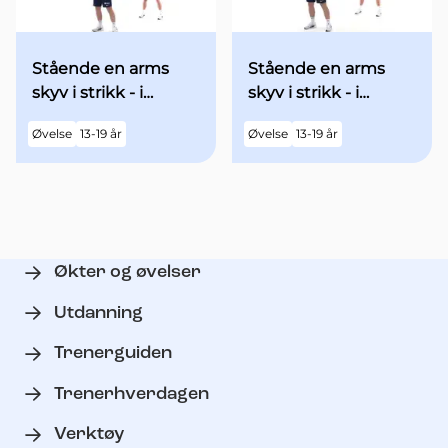
Stående en arms
Stående en arms
skyv i strikk - i
skyv i strikk - i
utgangsstilling med
utgangsstilling med
Øvelse
13-19 år
Øvelse
13-19 år
begge armene over
begge armene
hodet
"90grader" ut til
siden - med økt fart
Økter og øvelser
Utdanning
Trenerguiden
Trenerhverdagen
Verktøy