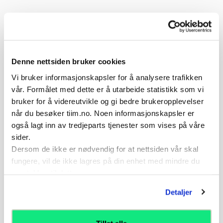
Organisering
Parøvelse. Kombinasjon av steg øvelser satt
sammen på kommando fra treningspartner - til
Høyre, Venstre, Fremover og Bakover Jobb
Denne nettsiden bruker cookies
alternerende på ettt bein, uten å gå ned på to bein
Vi bruker informasjonskapsler for å analysere trafikken
imellom.
vår. Formålet med dette er å utarbeide statistikk som vi
1-20 repetisjoner. Tenk alltid "Kvalitet over kvantitet"
bruker for å videreutvikle og gi bedre brukeropplevelser
- der kvaliteten (god kroppskontrol og stor fart) i
når du besøker tiim.no. Noen informasjonskapsler er
hver repetisjon du gjør er viktigere enn antall
også lagt inn av tredjeparts tjenester som vises på våre
repetisjoner. Øvelsen kan trenes daglig.
sider.
Dersom de ikke er nødvendig for at nettsiden vår skal
Variasjoner
fungere, vil de ikke lagres på din enhet med mindre du
Utføre kombinasjon av steg med kontrollerte stopp
samtykker til dette.
på kommando
Detaljer
Utføre kombinasjon av steg med kontrollerte stopp
på kommando
Utføre kombinasjon av steg med kontrollerte stopp