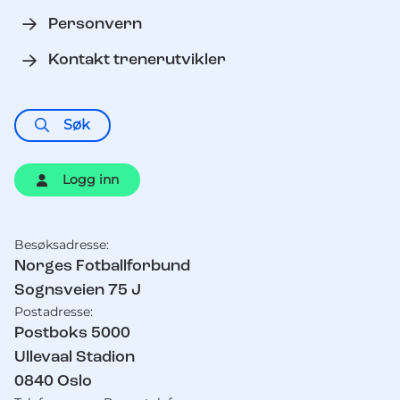
Personvern
Kontakt trenerutvikler
Søk
Logg inn
Besøksadresse:
Kontaktinformasjon
Norges Fotballforbund
Sognsveien 75 J
Postadresse:
Postboks 5000
Ullevaal Stadion
0840
Oslo