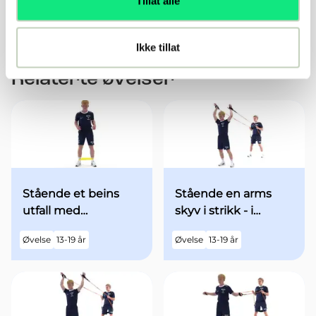
Tillat alle
på kommando
Ikke tillat
Relaterte øvelser
Stående et beins
Stående en arms
utfall med
skyv i strikk - i
minibands fra
utgangsstilling med
Øvelse
13-19 år
Øvelse
13-19 år
utgangsstilling
begge armene over
hodet - med økt fart