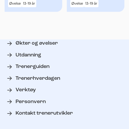
Øvelse
13-19 år
Øvelse
13-19 år
begge armene over
begge armene
hodet
"90grader" ut til
siden - med økt fart
Økter og øvelser
Utdanning
Trenerguiden
Trenerhverdagen
Verktøy
Personvern
Kontakt trenerutvikler