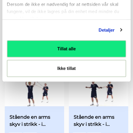
Dersom de ikke er nødvendig for at nettsiden vår skal
fungere, vil de ikke lagres på din enhet med mindre du
samtykker til dette.
Detaljer
Stående et beins
Stående en arms
Tillat alle
utfall med
skyv i strikk - i
minibands fra
utgangsstilling med
Øvelse
13-19 år
Øvelse
13-19 år
utgangsstilling
begge armene over
Ikke tillat
hodet - med økt fart
Stående en arms
Stående en arms
skyv i strikk - i
skyv i strikk - i
utgangsstilling med
utgangsstilling med