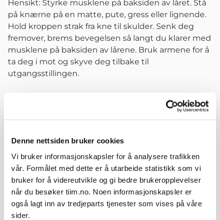
Hensikt: Styrke musklene på baksiden av låret. Stå
på knærne på en matte, pute, gress eller lignende.
Hold kroppen strak fra kne til skulder. Senk deg
fremover, brems bevegelsen så langt du klarer med
musklene på baksiden av lårene. Bruk armene for å
ta deg i mot og skyve deg tilbake til
utgangsstillingen.
Organisering
Parøvelse med treningspartner.
1 x 3–5 repetisjoner
Denne nettsiden bruker cookies
Variasjoner
Vi bruker informasjonskapsler for å analysere trafikken
FIFA 11+ Del 2 - Nivå 2
vår. Formålet med dette er å utarbeide statistikk som vi
bruker for å videreutvikle og gi bedre brukeropplevelser
når du besøker tiim.no. Noen informasjonskapsler er
også lagt inn av tredjeparts tjenester som vises på våre
Relaterte øvelser
sider.