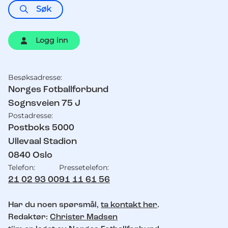
Søk
Logg inn
Besøksadresse:
Kontaktinformasjon
Norges Fotballforbund
Sognsveien 75 J
Postadresse:
Postboks 5000
Ullevaal Stadion
0840
Oslo
Telefon:
Pressetelefon:
21 02 93 00
91 11 61 56
Har du noen spørsmål,
ta kontakt her
.
Redaktør:
Christer Madsen