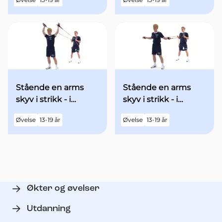
utgangsstilling
begge armene over
hodet - med økt fart
Stående en arms
Stående en arms
skyv i strikk - i
skyv i strikk - i
utgangsstilling med
utgangsstilling med
Øvelse
13-19 år
Øvelse
13-19 år
begge armene over
begge armene
hodet
"90grader" ut til
siden - med økt fart
Økter og øvelser
Utdanning