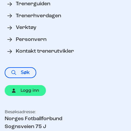
Trenerguiden
Trenerhverdagen
Verktøy
Personvern
Kontakt trenerutvikler
Søk
Logg inn
Besøksadresse:
Kontaktinformasjon
Norges Fotballforbund
Sognsveien 75 J