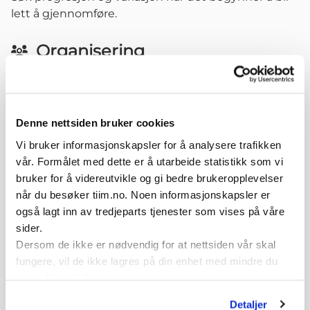
lett å gjennomføre.
Organisering
Parøvelse med Terapeutisk ball og treningspartner
som presser, dytter og drari ulike retninger på ulike
deler av kroppen eller den terapeutiske ballen
1-20 repetisjoner -Tenk alltid "Kvalitet over
Denne nettsiden bruker cookies
kvantitet" - der kvaliteten (god kroppskontrol) i
Vi bruker informasjonskapsler for å analysere trafikken
hver repetisjon du gjør er viktigere enn antall
vår. Formålet med dette er å utarbeide statistikk som vi
repetisjoner. "Det er bedre med en bra enn mange
bruker for å videreutvikle og gi bedre brukeropplevelser
dårlig". Du kan trene dette 2-3 x pr uke. Ikke tren
når du besøker tiim.no. Noen informasjonskapsler er
med sårhet eller smerte.
også lagt inn av tredjeparts tjenester som vises på våre
sider.
Variasjoner
Dersom de ikke er nødvendig for at nettsiden vår skal
fungere, vil de ikke lagres på din enhet med mindre du
Variant av arm bevegelse
samtykker til dette.
Variant av arm bevegelsemed større fart i
bevegelsen
Detaljer