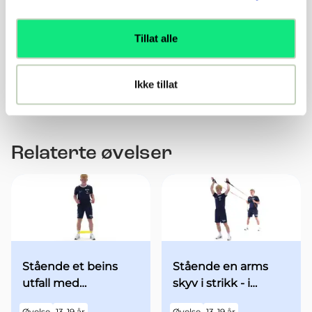
Varianter i push up stilling med bein på Terapeutisk
ball
Varianter i mageliggende på Terapeutisk ball
Tillat alle
Varianter i ryggliggnede på Terapeutisk ball
Varianter i ryggliggende med beina på Terapeutisk
Ikke tillat
ball
Relaterte øvelser
Stående et beins
Stående en arms
utfall med
skyv i strikk - i
minibands fra
utgangsstilling med
Øvelse
13-19 år
Øvelse
13-19 år