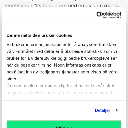
repetisjoner. "Det er bedre med en bra enn mange
dårlig". Du kan trene dette 2-3 x pr uke. Ikke tren
med sårhet eller smerte.
Variasjoner
Denne nettsiden bruker cookies
Introdusere forstyrrende ytre påvirkning - kontakt
Vi bruker informasjonskapsler for å analysere trafikken
på kropp eller ballen under utførelse
vår. Formålet med dette er å utarbeide statistikk som vi
Variant av bein bevegelse
bruker for å videreutvikle og gi bedre brukeropplevelser
Variant av bein bevegelse medforstyrrende ytre
når du besøker tiim.no. Noen informasjonskapsler er
påvirkning - kontakt på kropp eller ballen under
også lagt inn av tredjeparts tjenester som vises på våre
utførelse
sider.
Introdusere rotasjoner
Dersom de ikke er nødvendig for at nettsiden vår skal
Introdusere rotasjoner med kontakt
fungere, vil de ikke lagres på din enhet med mindre du
Varianter i mageliggende på Terapeutisk ball
samtykker til dette.
Varianter i ryggliggnede på Terapeutisk ball
Detaljer
Varianter i ryggliggende med beina på Terapeutisk
ball
Varianter i push up stilling med armene på