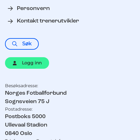
Personvern
Kontakt trenerutvikler
Søk
Logg inn
Besøksadresse:
Kontaktinformasjon
Norges Fotballforbund
Sognsveien 75 J
Postadresse:
Postboks 5000
Ullevaal Stadion
0840
Oslo