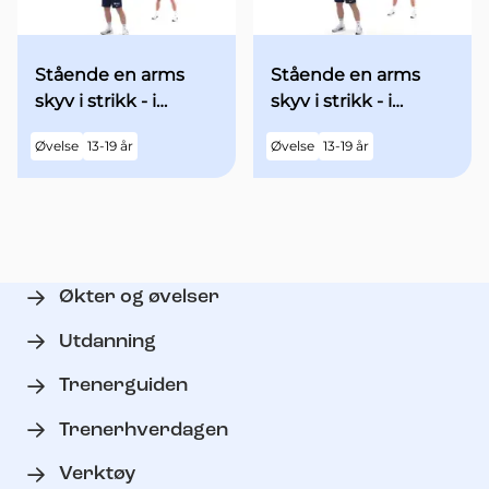
Stående en arms
Stående en arms
skyv i strikk - i
skyv i strikk - i
utgangsstilling med
utgangsstilling med
Øvelse
13-19 år
Øvelse
13-19 år
begge armene over
begge armene
hodet
"90grader" ut til
siden - med økt fart
Økter og øvelser
Utdanning
Trenerguiden
Trenerhverdagen
Verktøy