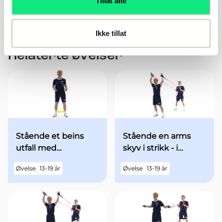
Tillat alle
Terapeutisk ball
Ikke tillat
Relaterte øvelser
Stående et beins
Stående en arms
utfall med
skyv i strikk - i
minibands fra
utgangsstilling med
Øvelse
13-19 år
Øvelse
13-19 år
utgangsstilling
begge armene over
hodet - med økt fart