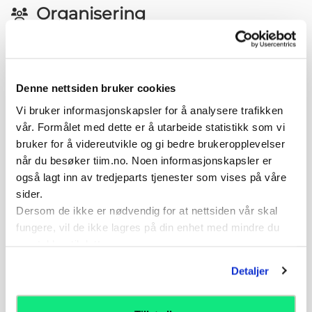
Organisering
Individuell øvelse.
1-20 repetisjoner -Ta hyppige pauser og tenk alltid
"Kvalitet over kvantitet" - der kvaliteten (god
kroppskontrol, stor fart og eksplosivitet) i hver
Denne nettsiden bruker cookies
repetisjon du gjør er viktigere enn antall
Vi bruker informasjonskapsler for å analysere trafikken
repetisjoner. "Det er bedre med en bra enn mange
vår. Formålet med dette er å utarbeide statistikk som vi
dårlig". Du kan trene dette 2-3 x pr uke. Ikke tren
bruker for å videreutvikle og gi bedre brukeropplevelser
med sårhet eller smerte.
når du besøker tiim.no. Noen informasjonskapsler er
også lagt inn av tredjeparts tjenester som vises på våre
Variasjoner
sider.
Øke kravet til overkroppskontroll i
Dersom de ikke er nødvendig for at nettsiden vår skal
retningsforandringen - ved å bruke vektvest
fungere, vil de ikke lagres på din enhet med mindre du
Øke farten før retningsforandringen
samtykker til dette.
Reagere raskt på verbal stimuli -kommando.
Detaljer
Introduser forstyrrende ytre påvirkning -
kroppskontakt under utførelse
Kombinasjoner av retningsforandringer på eget