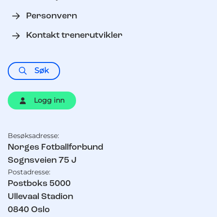
Personvern
Kontakt trenerutvikler
Søk
Logg inn
Besøksadresse:
Kontaktinformasjon
Norges Fotballforbund
Sognsveien 75 J
Postadresse:
Postboks 5000
Ullevaal Stadion
0840
Oslo