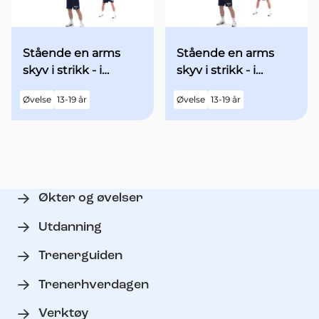
Stående en arms
Stående en arms
skyv i strikk - i
skyv i strikk - i
utgangsstilling med
utgangsstilling med
Øvelse
13-19 år
Øvelse
13-19 år
begge armene over
begge armene
hodet
"90grader" ut til
siden - med økt fart
Økter og øvelser
Utdanning
Trenerguiden
Trenerhverdagen
Verktøy