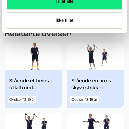
Tillat alle
initiativ
Ikke tillat
Relaterte øvelser
Stående et beins
Stående en arms
utfall med
skyv i strikk - i
minibands fra
utgangsstilling med
Øvelse
13-19 år
Øvelse
13-19 år
utgangsstilling
begge armene over
hodet - med økt fart