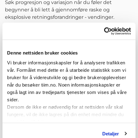
Søk progresjon og variasjon når du føler det
begynner å bli lett å gjennomføre raske og
eksplosive retningsforandringer - vendinger.
Organisering
Individuell øvelse med vektvest på overkroppen.
Det anbefales lav vekt i tidlig fase og gradvis øke
Denne nettsiden bruker cookies
etter hvert som kontrollen øker.
Vi bruker informasjonskapsler for å analysere trafikken
1-20 repetisjoner -Ta hyppige pauser og tenk alltid
vår. Formålet med dette er å utarbeide statistikk som vi
"Kvalitet over kvantitet" - der kvaliteten (god
bruker for å videreutvikle og gi bedre brukeropplevelser
kroppskontrol, stor fart og eksplosivitet) i hver
når du besøker tiim.no. Noen informasjonskapsler er
repetisjon du gjør er viktigere enn antall
også lagt inn av tredjeparts tjenester som vises på våre
repetisjoner. "Det er bedre med en bra enn mange
sider.
dårlig". Du kan trene dette 2-3 x pr uke. Ikke tren
Dersom de ikke er nødvendig for at nettsiden vår skal
med sårhet eller smerte.
fungere, vil de ikke lagres på din enhet med mindre du
samtykker til dette.
Variasjoner
Detaljer
Øke farten før retningsforandringen