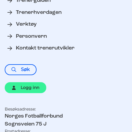
Trenerguiden
Trenerhverdagen
Verktøy
Personvern
Kontakt trenerutvikler
Søk
Logg inn
Besøksadresse:
Kontaktinformasjon
Norges Fotballforbund
Sognsveien 75 J
Postadresse: