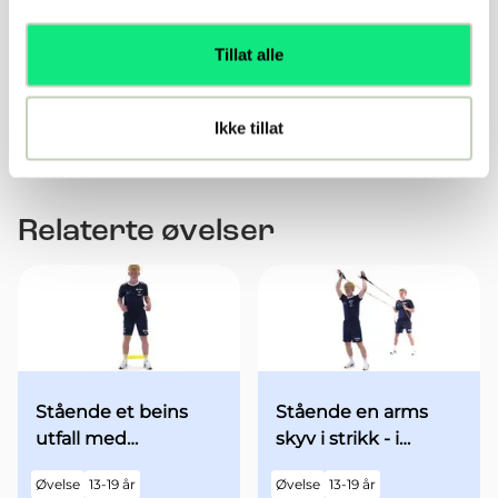
Reagere raskt på verbal stimuli -kommando.
Introduser forstyrrende ytre påvirkning -
Tillat alle
kroppskontakt under utførelse
Kombinasjoner av retningsforandringer på eget
initiativ
Ikke tillat
Relaterte øvelser
Stående et beins
Stående en arms
utfall med
skyv i strikk - i
minibands fra
utgangsstilling med
Øvelse
13-19 år
Øvelse
13-19 år
utgangsstilling
begge armene over