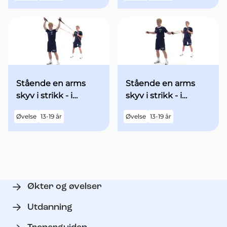
hodet - med økt fart
Stående en arms
Stående en arms
skyv i strikk - i
skyv i strikk - i
utgangsstilling med
utgangsstilling med
Øvelse
13-19 år
Øvelse
13-19 år
begge armene over
begge armene
hodet
"90grader" ut til
siden - med økt fart
Økter og øvelser
Utdanning