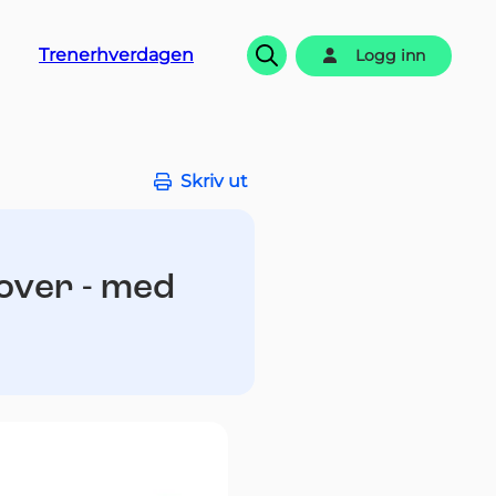
Trenerhverdagen
Logg inn
Søk
Skriv ut
kover - med