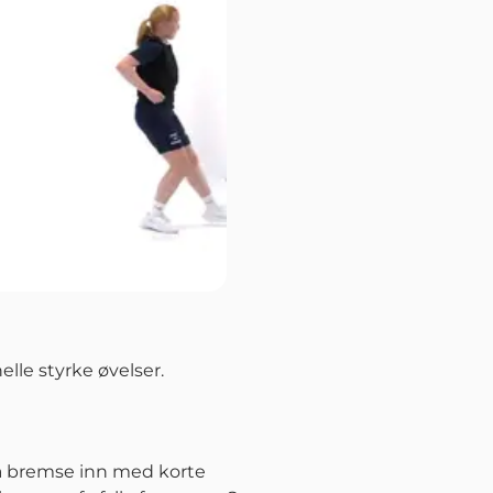
lle styrke øvelser.
å å bremse inn med korte