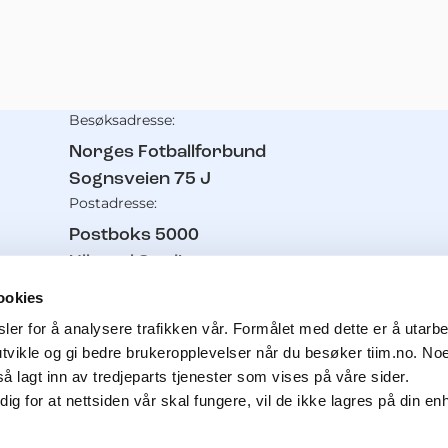
Besøksadresse:
Kontaktinformasjon
Norges Fotballforbund
Sognsveien 75 J
Postadresse:
Postboks 5000
Ullevaal Stadion
0840
Oslo
ookies
Telefon:
er for å analysere trafikken vår. Formålet med dette er å utarbei
21 02 93 00
utvikle og gi bedre brukeropplevelser når du besøker tiim.no. No
Pressetelefon:
å lagt inn av tredjeparts tjenester som vises på våre sider.
g for at nettsiden vår skal fungere, vil de ikke lagres på din e
91 11 61 56