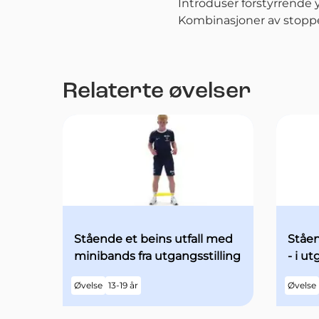
Introduser forstyrrende 
Kombinasjoner av stopper
Relaterte øvelser
Stående et beins utfall med
Ståen
minibands fra utgangsstilling
- i u
begg
Øvelse
13-19 år
Øvelse
med ø