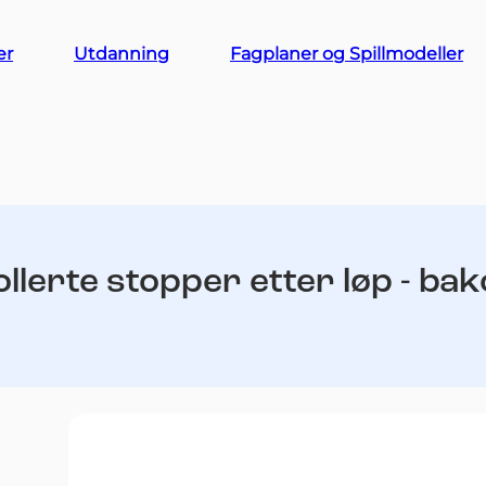
er
Utdanning
Fagplaner og Spillmodeller
llerte stopper etter løp - ba