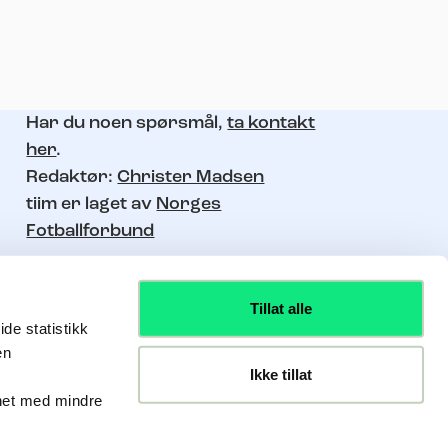
Har du noen spørsmål,
ta kontakt
her
.
Redaktør:
Christer Madsen
tiim er laget av
Norges
Fotballforbund
Tillat alle
de statistikk
en
Ikke tillat
nhet med mindre