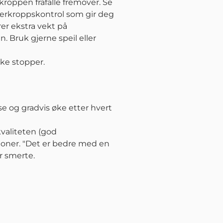
kroppen frafalle fremover. Se
 overkroppskontrol som gir deg
er ekstra vekt på
. Bruk gjerne speil eller
ske stopper.
se og gradvis øke etter hvert
kvaliteten (god
isjoner. "Det er bedre med en
r smerte.