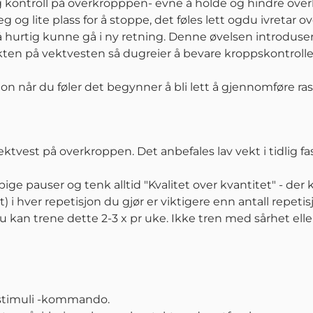
og kontroll på overkropppen- evne å holde og hindre over
eg og lite plass for å stoppe, det føles lett ogdu ivretar
å hurtig kunne gå i ny retning. Denne øvelsen introduser
kten på vektvesten så dugreier å bevare kroppskontrollen
on når du føler det begynner å bli lett å gjennomføre ra
ktvest på overkroppen. Det anbefales lav vekt i tidlig fa
pige pauser og tenk alltid "Kvalitet over kvantitet" - der 
t) i hver repetisjon du gjør er viktigere enn antall repet
u kan trene dette 2-3 x pr uke. Ikke tren med sårhet elle
 stimuli -kommando.