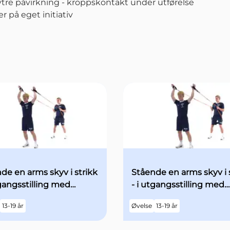
ytre påvirkning - kroppskontakt under utførelse
 på eget initiativ
de en arms skyv i strikk
Stående en arms skyv i 
tgangsstilling med
- i utgangsstilling med
e armene over hodet -
begge armene over ho
13-19 år
Øvelse
13-19 år
kt fart