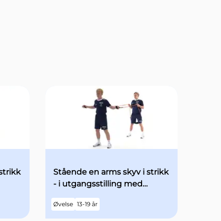
strikk
Stående en arms skyv i strikk
- i utgangsstilling med
det
begge armene "90grader" ut
Øvelse
13-19 år
til siden - med økt fart