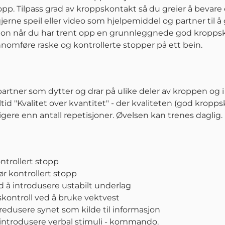
opp. Tilpass grad av kroppskontakt så du greier å bevare 
erne speil eller video som hjelpemiddel og partner til å 
jon når du har trent opp en grunnleggnede god kroppsko
nnomføre raske og kontrollerte stopper på ett bein.
rtner som dytter og drar på ulike deler av kroppen og i 
ltid "Kvalitet over kvantitet" - der kvaliteten (god kroppsk
tigere enn antall repetisjoner. Øvelsen kan trenes daglig.
ontrollert stopp
r kontrollert stopp
d å introdusere ustabilt underlag
skontroll ved å bruke vektvest
edusere synet som kilde til informasjon
introdusere verbal stimuli - kommando.