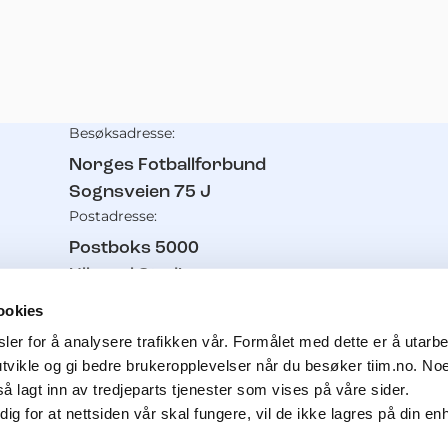
Besøksadresse:
Kontaktinformasjon
Norges Fotballforbund
Sognsveien 75 J
Postadresse:
Postboks 5000
Ullevaal Stadion
0840
Oslo
ookies
Telefon:
er for å analysere trafikken vår. Formålet med dette er å utarbei
21 02 93 00
utvikle og gi bedre brukeropplevelser når du besøker tiim.no. No
Pressetelefon:
å lagt inn av tredjeparts tjenester som vises på våre sider.
g for at nettsiden vår skal fungere, vil de ikke lagres på din e
91 11 61 56