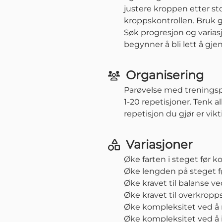
justere kroppen etter st
kroppskontrollen. Bruk gj
Søk progresjon og varias
begynner å bli lett å gje
Organisering
Parøvelse med treningspa
1-20 repetisjoner. Tenk al
repetisjon du gjør er vik
Variasjoner
Øke farten i steget før k
Øke lengden på steget fø
Øke kravet til balanse ve
Øke kravet til overkropp
Øke kompleksitet ved å r
Øke kompleksitet ved å 