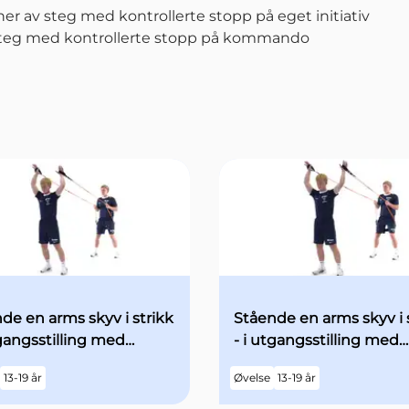
r av steg med kontrollerte stopp på eget initiativ
steg med kontrollerte stopp på kommando
de en arms skyv i strikk
Stående en arms skyv i 
tgangsstilling med
- i utgangsstilling med
e armene over hodet -
begge armene over ho
13-19 år
Øvelse
13-19 år
kt fart