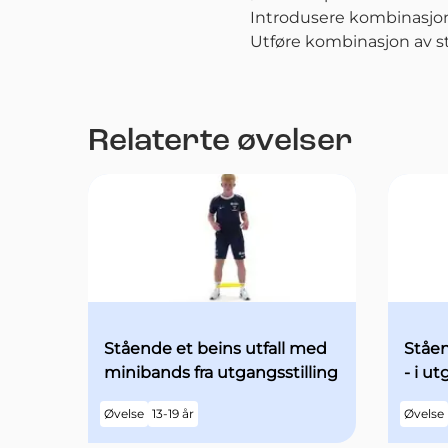
Introdusere kombinasjone
Utføre kombinasjon av 
Relaterte øvelser
Stående et beins utfall med
Ståen
minibands fra utgangsstilling
- i u
begg
Øvelse
13-19 år
Øvelse
med ø