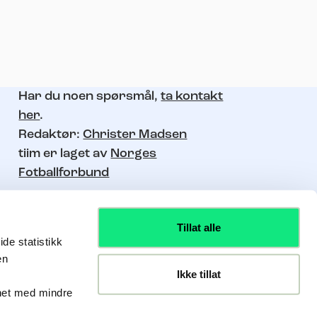
Har du noen spørsmål,
ta kontakt
her
.
Redaktør:
Christer Madsen
tiim er laget av
Norges
Fotballforbund
Tillat alle
de statistikk
en
Ikke tillat
nhet med mindre