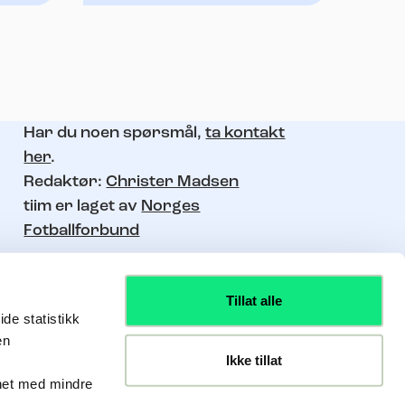
Har du noen spørsmål,
ta kontakt
her
.
Redaktør:
Christer Madsen
tiim er laget av
Norges
Fotballforbund
Tillat alle
de statistikk
en
Ikke tillat
nhet med mindre