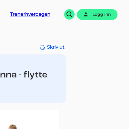
Trenerhverdagen
Logg inn
Søk
Skriv ut
na - flytte