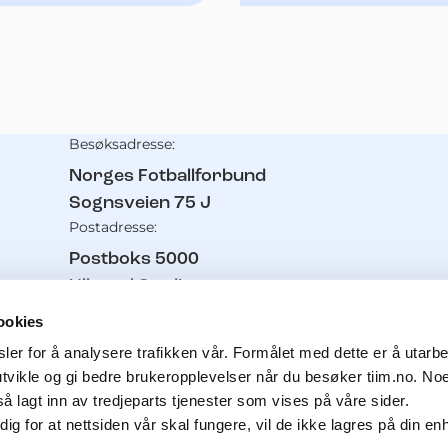
Besøksadresse:
Kontaktinformasjon
Norges Fotballforbund
Sognsveien 75 J
Postadresse:
Postboks 5000
Ullevaal Stadion
0840
Oslo
ookies
Telefon:
er for å analysere trafikken vår. Formålet med dette er å utarbei
21 02 93 00
utvikle og gi bedre brukeropplevelser når du besøker tiim.no. No
Pressetelefon:
å lagt inn av tredjeparts tjenester som vises på våre sider.
g for at nettsiden vår skal fungere, vil de ikke lagres på din e
91 11 61 56