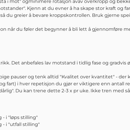
 "stå i mot" ogminimere rotasjon avav overkropp og bekk
otstander". Kjenn at du evner å ha skape stor kraft og fa
å du greier å bevare kroppskontrollen. Bruk gjerne spei
jon når du føler det begynner å bli lett å gjennomføre me
rikk. Det anbefales lav motstand i tidlig fase og gradvis
pige pauser og tenk alltid "Kvalitet over kvantitet" - der 
og fart) i hver repetisjon du gjør er viktigere enn antall 
lig". Du kan trene dette 2-3 x pr uke. Ikke tren med sår
- i "løps stilling"
- i "utfall stilling"