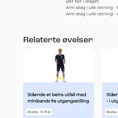
Økt fart i draget
Arm drag i ulik retning -
Arm drag i ulik retning -
Relaterte øvelser
Stående et beins utfall med
Ståen
minibands fra utgangsstilling
- i u
begg
Øvelse
13-19 år
Øvelse
med ø