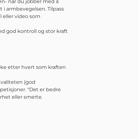
en- når du jobber med å
rt i armbevegelsen. Tilpass
l eller video som
d god kontroll og stor kraft
 øke etter hvert som kraften
kvaliteten (god
repetisjoner. "Det er bedre
het eller smerte.