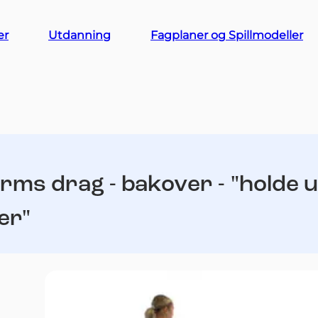
er
Utdanning
Fagplaner og Spillmodeller
rms drag - bakover - "holde un
er"