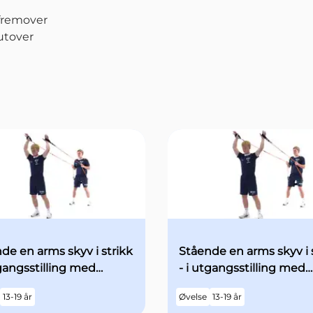
 fremover
 utover
de en arms skyv i strikk
Stående en arms skyv i 
tgangsstilling med
- i utgangsstilling med
e armene over hodet -
begge armene over ho
13-19 år
Øvelse
13-19 år
kt fart