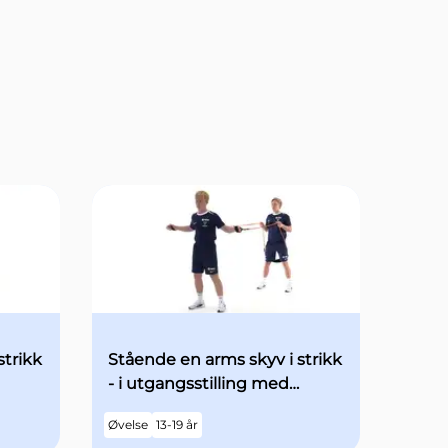
strikk
Stående en arms skyv i strikk
- i utgangsstilling med
det
begge armene "90grader" ut
Øvelse
13-19 år
til siden - med økt fart